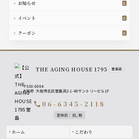
お知らせ
6
イベント
0
クーポン
0
THE AGING HOUSE 1795
堂島店
〒530-0004
大阪府
大阪市北区堂島浜2-1-40サントリービル1F
06-6345-2118
call
定休日
:
日, 祝
Footer navigation
ホーム
こだわり
chevron_right
chevron_right