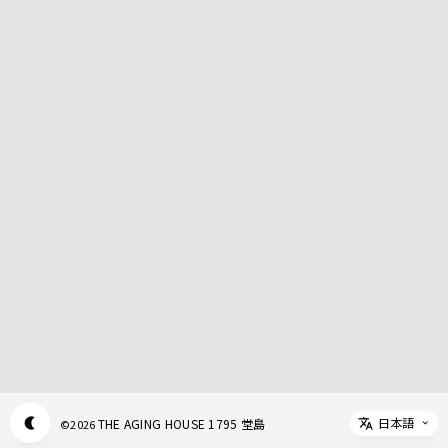
日本語
THE AGING HOUSE 1795 堂島
©
2026
Appearance mode switch
Select 