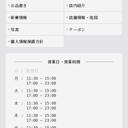
お品書き
店内紹介
chevron_right
chevron_right
新着情報
店舗情報・地図
chevron_right
chevron_right
写真
クーポン
chevron_right
chevron_right
個人情報保護方針
chevron_right
営業日・営業時間
定休日
日
:
月
:
11
:
30
~
15
:
00
17
:
00
~
23
:
00
火
:
11
:
30
~
15
:
00
17
:
00
~
23
:
00
水
:
11
:
30
~
15
:
00
17
:
00
~
23
:
00
木
:
11
:
30
~
15
:
00
17
:
00
~
23
:
00
金
:
11
:
30
~
15
:
00