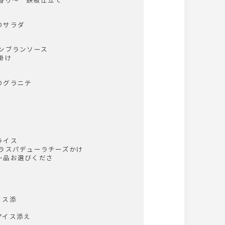
のサラダ
ンブランソース
掛け
のグラニテ
ライス
 ラスパデューラチーズかけ
一品お選びくださ
。
イス添
え
アイス添え