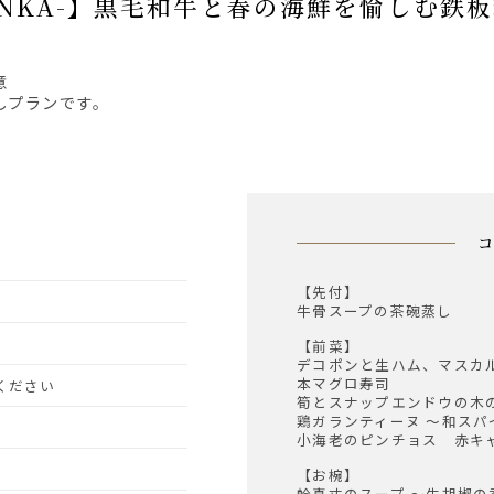
UNKA-】黒毛和牛と春の海鮮を愉しむ鉄
意
しプランです。
【先付】
牛骨スープの茶碗蒸し
【前菜】
デコポンと生ハム、マスカ
本マグロ寿司
約ください
筍とスナップエンドウの木
鶏ガランティーヌ ～和ス
小海老のピンチョス 赤キャ
【お椀】
蛤真丈のスープ ～生胡椒の