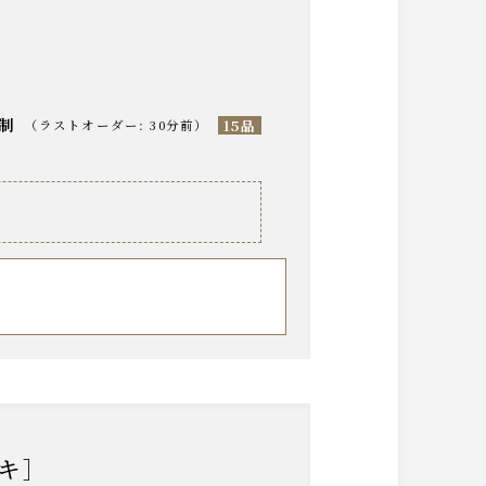
分制
15品
（
ラストオーダー
:
30分前
）
ーキ］