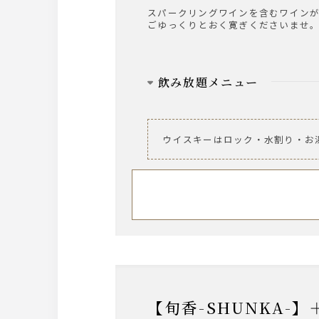
スパークリングワインを含むワインが
ごゆっくりとおく寛ぎくださいませ
飲み放題メニュー
ビール
サントリー・ザ・プレミアム・モ
ウイスキーはロック・水割り・お
ワイン
【泡】ラルス・ブリュット
【赤２種】ヴィッラヴィアンキ 
【白２種】ヴィッラヴィアンキ 
ウィスキー
角/ジムビーム/ティーチャーズ
サワー
【旬香-SHUNK
レモンサワー/柚子サワー/緑茶ハイ