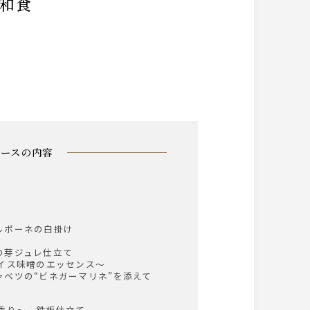
板和食
コースの内容
ルポーネの白掛け
の芽ジュレ仕立て
パイス味噌のエッセンス～
ベツの“ビネガーマリネ”を添えて
香り～ 鉄板仕立て