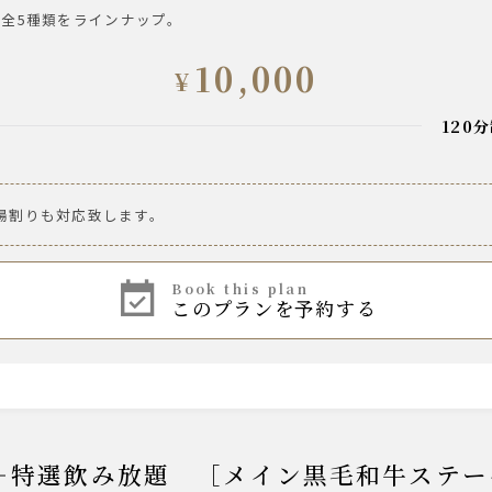
全5種類をラインナップ。
。
10,000
¥
120
ルツ 香るエール
湯割りも対応致します。
book this plan
ロッソ／ティリア カベルネ・ソーヴィニヨン
このプランを予約する
ビアンコ／ティリア シャルドネ
A-】＋特選飲み放題 ［メイン黒毛和牛ステ