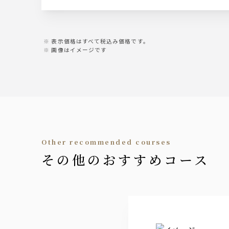
サワー
緑茶ハイ/レモンサワー/柚子サワー
表示価格はすべて税込み価格です。
画像はイメージです
カクテル
カシス/オレンジ・ソーダ・ウーロン
ライチ/オレンジ・ソーダ・ウーロン
山崎梅酒
日本酒
文楽
other recommended courses
ソフトドリンク
その他のおすすめコース
オレンジジュース/グレープフルー
ノンアルコールビールテイスト飲