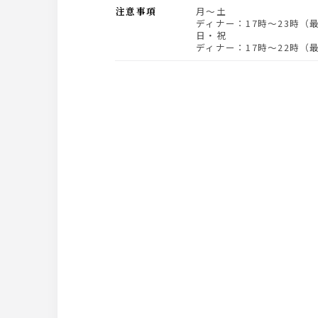
注意事項
月～土
ディナー：17時～23時（
日・祝
ディナー：17時～22時（