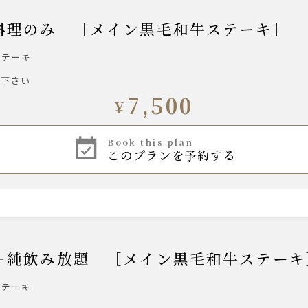
A-】料理のみ ［メイン黒毛和牛ステーキ］
ステーキ
び下さい
7,500
¥
book this plan
このプランを予約する
A-】＋純飲み放題 ［メイン黒毛和牛ステー
ステーキ