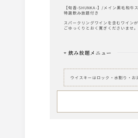
【旬香-SHUNKA-】/メイン黒毛和牛
特選飲み放題付き
日本酒
スパークリングワインを含むワインが
文楽
ごゆっくりとおく寛ぎくださいませ
カクテル
カシス/オレンジ・ソーダ・ウーロン
ライチ/オレンジ・ソーダ・ウーロン
飲み放題メニュー
山崎梅酒/ソーダ・ロック・水割り
ビール
ソフトドリンク
サントリー・ザ・プレミアム・モ
ウイスキーはロック・水割り・お
オレンジジュース/グレープフルー
ノンアルコールビールテイスト飲
ワイン
【泡２種】ラルス・ブリュット／
【赤３種】ヴィッラヴィアンキ 
【白３種】ヴィッラヴィアンキ 
ウィスキー
角/メーカーズマーク/ティーチャー