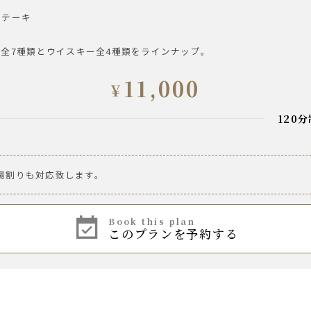
ステーキ
全7種類とウイスキー全4種類をラインナップ。
。
11,000
¥
 ・ グレープフルーツ
 ・ グレープフルーツ
120
ルツ 香るエール
湯割りも対応致します。
ツジュース／ペプシコーラ／ジンジャーエール／烏龍茶
料オールフリー
エソルディオ・スプマンテ
book this plan
ロッソ／ティリア カベルネ・ソーヴィニヨン／レ・ゼスキュール
このプランを予約する
ビアンコ／ティリア シャルドネ／トゥーレーヌ・ソーヴィニョン
ズ/ジムビーム