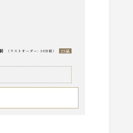
分制
25品
（
ラストオーダー
:
30分前
）