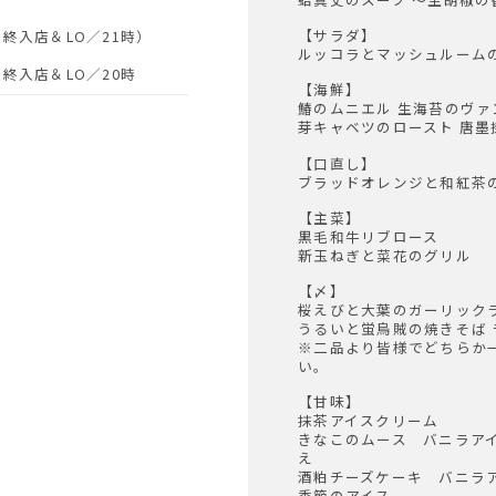
【サラダ】
最終入店＆LO／21時）
ルッコラとマッシュルーム
最終入店＆LO／20時
【海鮮】
鰆のムニエル 生海苔のヴァ
芽キャベツのロースト 唐墨
【口直し】
ブラッドオレンジと和紅茶
【主菜】
黒毛和牛リブロース
新玉ねぎと菜花のグリル
【〆】
桜えびと大葉のガーリック
うるいと蛍烏賊の焼きそば
※二品より皆様でどちらか
い
【甘味】
抹茶アイスクリーム
きなこのムース バニラア
酒粕チーズケーキ バニラ
季節のアイス