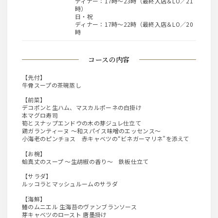
ディナー：17時～23時（最終入店＆LO／21
時）
日・祝
ディナー：17時～22時（最終入店＆LO／20
時
コースの内容
【先付】
牛骨スープの茶碗蒸し
【前菜】
デコポンと生ハム、マスカルポーネの白掛け
本マグロ寿司
筍とスナップエンドウの木の芽ジュレ仕立て
鶏ガランティーヌ ～和スパイス味噌のエッセンス～
小海老のピンチョス 赤キャベツの“ビネガーマリネ”を添えて
【お椀】
蛤真丈のスープ ～生胡椒の香り～ 鉄板仕立て
【サラダ】
ルッコラとマッシュルームのサラダ
【海鮮】
鰆のムニエル 生海苔のヴァンブランソース
芽キャベツのロースト 唐墨掛け