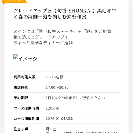
グレードアップＢ【旬香-SHUNKA-】黒毛和牛
と春の海鮮＋鮑を愉しむ鉄板和食
メインには『黒毛和牛ステーキ』＋『鮑』をご用意
鮑を追加でグレードアップ！
ちょっと豪華なディナーに是非
利用可能人数
1〜16名様
来店時間
17:00〜20:30
予約期限
1日前の22:00までにご予約ください
コース提供時間
120分制
コース開催期間
2026-01-01以降
注意事項
月～土