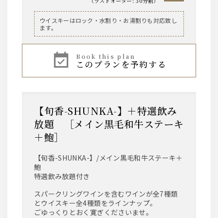
（
ラストオーダー
:
30分前
）
ビール
ウイスキーはロック・水割り・お湯割りも対応致し
ます。
サントリー・ザ・プレミアム・モルツ 香るエー
ル
book this plan
このプランを予約する
ワイン
【泡】ラルス・ブリュット
【赤２種】ヴィッラヴィアンキ ロッソ／ティリ
ア カベルネ・ソーヴィニヨン
【白２種】ヴィッラヴィアンキ ビアンコ／ティ
【旬香-SHUNKA-】＋特選飲み
リア シャルドネ
放題 ［メイン黒毛和牛ステーキ
＋鮑］
ウィスキー
角/ジムビーム/ティーチャーズ
【旬香-SHUNKA-】/メイン黒毛和牛ステーキ＋
鮑
サワー
特選飲み放題付き
レモンサワー/柚子サワー/緑茶ハイ
スパークリングワインを含むワインが全7種類
とウイスキー全4種類をラインナップ。
日本酒
ごゆっくりとおく寛ぎくださいませ。