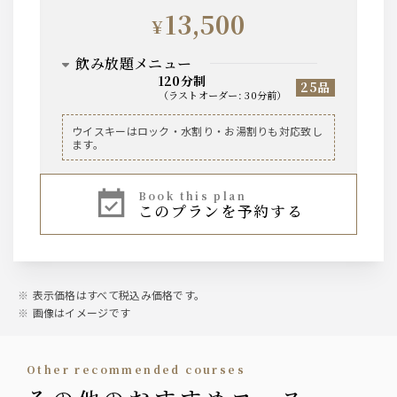
文楽
13,500
¥
カクテル
飲み放題メニュー
120分制
カシス/オレンジ・ソーダ・ウーロン ・ グレープ
25品
（
ラストオーダー
:
30分前
）
フルーツ
ライチ/オレンジ・ソーダ・ウーロン ・ グレープ
フルーツ
ビール
ウイスキーはロック・水割り・お湯割りも対応致し
山崎梅酒/ソーダ・ロック・水割り
ます。
サントリー・ザ・プレミアム・モルツ 香るエー
ル
ソフトドリンク
book this plan
このプランを予約する
オレンジジュース/グレープフルーツジュース／ペ
ワイン
プシコーラ／ジンジャーエール／烏龍茶
ノンアルコールビールテイスト飲料オールフリー
【泡２種】ラルス・ブリュット／エソルディオ・
スプマンテ
【赤３種】ヴィッラヴィアンキ ロッソ／ティリ
ア カベルネ・ソーヴィニヨン／レ・ゼスキュー
表示価格はすべて税込み価格です。
ル
【白３種】ヴィッラヴィアンキ ビアンコ／ティ
画像はイメージです
リア シャルドネ／トゥーレーヌ・ソーヴィニョ
ン
other recommended courses
ウィスキー