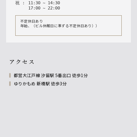
祝
:
11
:
30
~
14
:
30
17
:
00
~
22
:
00
不定休日あり
年始、（ビル休館日に準ずる不定休日あり））
アクセス
都営大江戸線 汐留駅 5番出口 徒歩1分
ゆりかもめ 新橋駅 徒歩3分