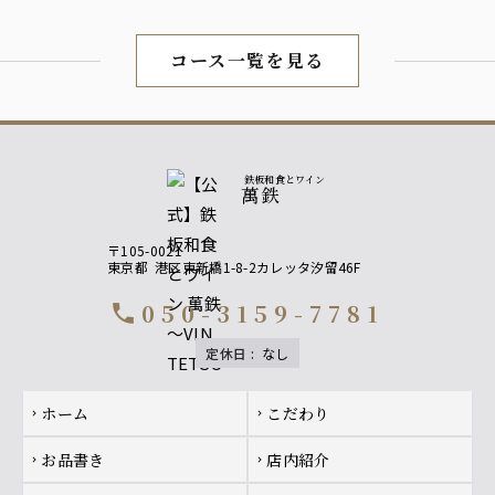
コース一覧を見る
鉄板和食とワイン
萬鉄
〒105-0021
東京都
港区東新橋1-8-2カレッタ汐留46F
050-3159-7781
call
定休日
:
なし
Footer navigation
ホーム
こだわり
chevron_right
chevron_right
お品書き
店内紹介
chevron_right
chevron_right