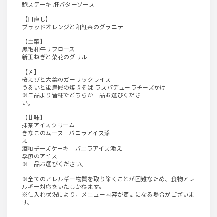
鮑ステーキ 肝バターソース
【口直し】
ブラッドオレンジと和紅茶のグラニテ
【主菜】
黒毛和牛リブロース
新玉ねぎと菜花のグリル
【〆】
桜えびと大葉のガーリックライス
うるいと蛍烏賊の焼きそば ラスパデューラチーズかけ
※二品より皆様でどちらか一品お選びくださ
い。
【甘味】
抹茶アイスクリーム
きなこのムース バニラアイス添
え
酒粕チーズケーキ バニラアイス添え
季節のアイス
※一品お選びください。
※全てのアレルギー物質を取り除くことが困難なため、食物アレ
ルギー対応をいたしかねます。
※仕入れ状況により、メニュー内容が変更になる場合がございま
す。