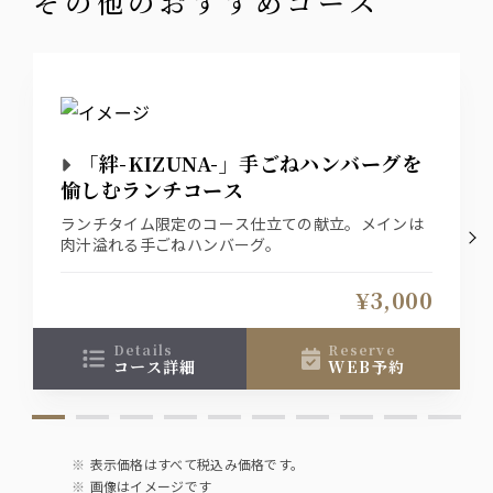
その他のおすすめコース
角/メーカーズマーク/ティーチャーズ/ジムビーム
サワー
緑茶ハイ/レモンサワー/柚子サワー
カクテル
「絆-KIZUNA-」手ごねハンバーグを
愉しむランチコース
カシス/オレンジ・ソーダ・ウーロン ・ グレープ
フルーツ
ライチ/オレンジ・ソーダ・ウーロン ・ グレープ
ランチタイム限定のコース仕立ての献立。メインは
フルーツ
肉汁溢れる手ごねハンバーグ。
山崎梅酒
¥3,000
日本酒
文楽
details
reserve
コース詳細
WEB予約
ソフトドリンク
オレンジジュース/グレープフルーツジュース／ペ
プシコーラ／ジンジャーエール／烏龍茶
ノンアルコールビールテイスト飲料オールフリー
表示価格はすべて税込み価格です。
画像はイメージです