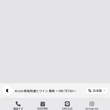
日本語
鉄板和食とワイン 萬鉄 ～VIN TETSU～
©
2026
Appearance mode switch
Select 
電話する
WEB予約
LINE公式
Instagram