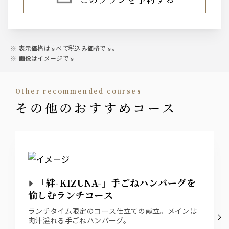
ライチ/オレンジ・ソーダ・ウーロン ・ グレープ
ル
フルーツ
山崎梅酒/ソーダ・ロック・水割り
ワイン
ソフトドリンク
【泡２種】ラルス・ブリュット／エソルディオ・
表示価格はすべて税込み価格です。
スプマンテ
オレンジジュース/グレープフルーツジュース／ペ
画像はイメージです
【赤３種】ヴィッラヴィアンキ ロッソ／ティリ
プシコーラ／ジンジャーエール／烏龍茶
ア カベルネ・ソーヴィニヨン／レ・ゼスキュー
ノンアルコールビールテイスト飲料オールフリー
ル
【白３種】ヴィッラヴィアンキ ビアンコ／ティ
other recommended courses
リア シャルドネ／トゥーレーヌ・ソーヴィニョ
その他のおすすめコース
ン
ウィスキー
角/メーカーズマーク/ティーチャーズ/ジムビーム
※ウイスキーはロック・水割り・お湯割りも対応
致します。
「絆-KIZUNA-」手ごねハンバーグを
サワー
愉しむランチコース
緑茶ハイ/レモンサワー/柚子サワー
ランチタイム限定のコース仕立ての献立。メインは
肉汁溢れる手ごねハンバーグ。
カクテル