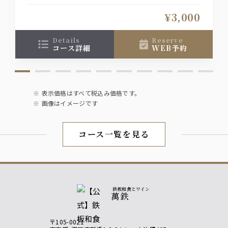
カシス/オレンジ・ソーダ・ウーロン ・ グレープ
¥3,000
フルーツ
ライチ/オレンジ・ソーダ・ウーロン ・ グレープ
フルーツ
details
reserve
山崎梅酒
コース詳細
WEB予約
日本酒
文楽
表示価格はすべて税込み価格です。
画像はイメージです
ソフトドリンク
オレンジジュース/グレープフルーツジュース／ペ
プシコーラ／ジンジャーエール／烏龍茶
コース一覧を見る
ノンアルコールビールテイスト飲料オールフリー
鉄板和食とワイン
萬鉄
〒105-0021