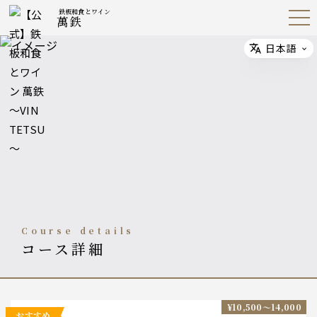
鉄板和食とワイン
萬鉄
Open
Navig
ation
Menu
日本語
Select
course details
コース詳細
¥10,500〜14,000
おすすめ