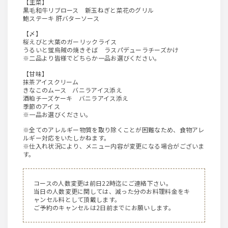
【主菜】
黒毛和牛リブロース 新玉ねぎと菜花のグリル
鮑ステーキ 肝バターソース
【〆】
桜えびと大葉のガーリックライス
うるいと蛍烏賊の焼きそば ラスパデューラチーズかけ
※二品より皆様でどちらか一品お選びください。
【甘味】
抹茶アイスクリーム
きなこのムース バニラアイス添え
酒粕チーズケーキ バニラアイス添え
季節のアイス
※一品お選びください。
※全てのアレルギー物質を取り除くことが困難なため、食物アレ
ルギー対応をいたしかねます。
※仕入れ状況により、メニュー内容が変更になる場合がございま
す。
コースの人数変更は前日22時迄にご連絡下さい。
当日の人数変更に関しては、減った分のお料理料金をキ
ャンセル料として頂戴します。
ご予約のキャンセルは2日前までにお願いします。