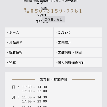
東京都
港区東新橋1-8-2カレッタ汐留46F
050-3159-7781
call
定休日
:
なし
Footer navigation
ホーム
こだわり
chevron_right
chevron_right
お品書き
店内紹介
chevron_right
chevron_right
新着情報
店舗情報・地図
chevron_right
chevron_right
写真
個人情報保護方針
chevron_right
chevron_right
営業日・営業時間
日
:
11
:
30
~
14
:
30
17
:
00
~
22
:
00
月
:
11
:
30
~
14
:
30
17
:
00
~
23
:
00