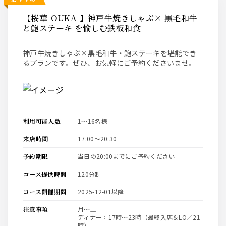
【桜華-OUKA-】神戸牛焼きしゃぶ× 黒毛和牛
と鮑ステーキ を愉しむ鉄板和食
神戸牛焼きしゃぶ×黒毛和牛・鮑ステーキを堪能でき
るプランです。ぜひ、お気軽にご予約くださいませ。
利用可能人数
1〜16名様
来店時間
17:00〜20:30
予約期限
当日の20:00までにご予約ください
コース提供時間
120分制
コース開催期間
2025-12-01以降
注意事項
月～土
ディナー：17時～23時（最終入店＆LO／21
時）