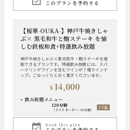
このプランを予約する
ワイン
【泡】ラルス・ブリュット
【赤２種】ヴィッラヴィアンキ ロッソ／ティリ
ア カベルネ・ソーヴィニヨン
【白２種】ヴィッラヴィアンキ ビアンコ／ティ
【桜華-OUKA-】神戸牛焼きしゃ
リア シャルドネ
ぶ× 黒毛和牛と鮑ステーキ を愉
しむ鉄板和食+特選飲み放題
ウィスキー
角/ジムビーム/ティーチャーズ
神戸牛焼きしゃぶ×黒毛和牛・鮑ステーキを堪
能できるプランです。特選飲み放題には、スパ
サワー
ークリングワインを含むワインが７種ラインナ
ップ。ごゆっくりとおく寛ぎくださいませ。
レモンサワー/柚子サワー/緑茶ハイ
14,000
¥
日本酒
飲み放題メニュー
文楽
120分制
25品
（
ラストオーダー
:
30分前
）
カクテル
ビール
カシス/オレンジ・ソーダ・ウーロン ・ グレープ
book this plan
フルーツ
このプランを予約する
サントリー・ザ・プレミアム・モルツ 香るエー