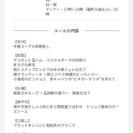
日・祝
ディナー：17時～22時（最終入店＆LO／20
時
コースの内容
【先付】
牛骨スープの茶碗蒸し
【前菜】
デコポンと生ハム、マスカルポーネの白掛け
本マグロ寿司
筍とスナップエンドウの木の芽ジュレ仕立て
鶏ガランティーヌ ～和スパイス味噌のエッセンス～
小海老のピンチョス 赤キャベツの“ビネガーマリネ”を添えて
【お椀】
蛤真丈のスープ ～生胡椒の香り～ 鉄板仕立て
【神戸牛】
神戸牛焼きしゃぶ肉と彩り野菜盛り合わせ トリュフ風味のチー
ズソース
【口直し】
ブラッドオレンジと和紅茶のグラニテ