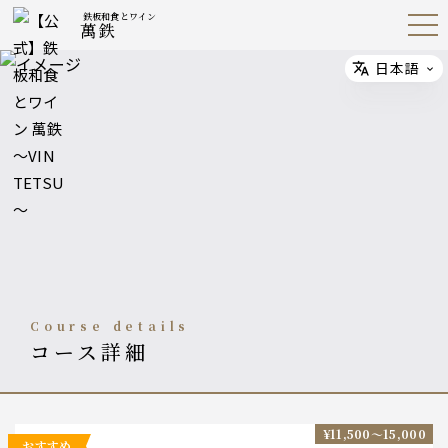
鉄板和食とワイン
萬鉄
Open
Navig
ation
Menu
日本語
Select
course details
コース詳細
¥11,500〜15,000
おすすめ