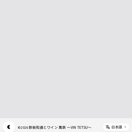
日本語
鉄板和食とワイン 萬鉄 ～VIN TETSU～
©
2026
Appearance mode switch
Select 