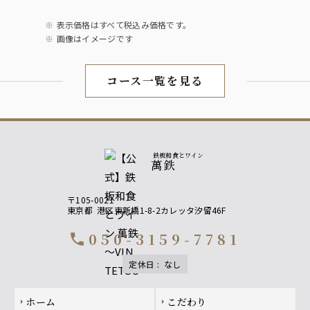
オレンジジュース/グレープフルーツジュース／ペ
プシコーラ／ジンジャーエール／烏龍茶
ノンアルコールビールテイスト飲料オールフリー
表示価格はすべて税込み価格です。
画像はイメージです
コース一覧を見る
鉄板和食とワイン
萬鉄
〒105-0021
東京都
港区東新橋1-8-2カレッタ汐留46F
050-3159-7781
call
定休日
:
なし
Footer navigation
ホーム
こだわり
chevron_right
chevron_right