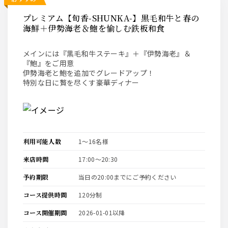
プレミアム【旬香-SHUNKA-】黒毛和牛と春の
海鮮＋伊勢海老＆鮑を愉しむ鉄板和食
メインには『黒毛和牛ステーキ』＋『伊勢海老』＆
『鮑』をご用意
伊勢海老と鮑を追加でグレードアップ！
特別な日に贅を尽くす豪華ディナー
利用可能人数
1〜16名様
来店時間
17:00〜20:30
予約期限
当日の20:00までにご予約ください
コース提供時間
120分制
コース開催期間
2026-01-01以降