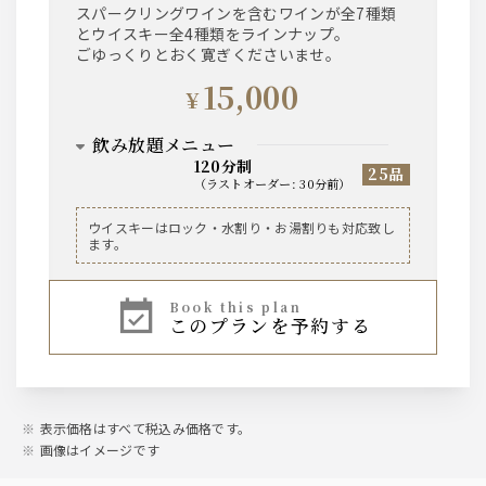
スパークリングワインを含むワインが全7種類
とウイスキー全4種類をラインナップ。
日本酒
ごゆっくりとおく寛ぎくださいませ。
文楽
15,000
¥
カクテル
飲み放題メニュー
120分制
カシス/オレンジ・ソーダ・ウーロン ・ グレープ
25品
（
ラストオーダー
:
30分前
）
フルーツ
ライチ/オレンジ・ソーダ・ウーロン ・ グレープ
フルーツ
ビール
ウイスキーはロック・水割り・お湯割りも対応致し
山崎梅酒/ソーダ・ロック・水割り
ます。
サントリー・ザ・プレミアム・モルツ 香るエー
ル
ソフトドリンク
book this plan
このプランを予約する
オレンジジュース/グレープフルーツジュース／ペ
ワイン
プシコーラ／ジンジャーエール／烏龍茶
ノンアルコールビールテイスト飲料オールフリー
【泡２種】ラルス・ブリュット／エソルディオ・
スプマンテ
【赤３種】ヴィッラヴィアンキ ロッソ／ティリ
ア カベルネ・ソーヴィニヨン／レ・ゼスキュー
表示価格はすべて税込み価格です。
ル
【白３種】ヴィッラヴィアンキ ビアンコ／ティ
画像はイメージです
リア シャルドネ／トゥーレーヌ・ソーヴィニョ
ン