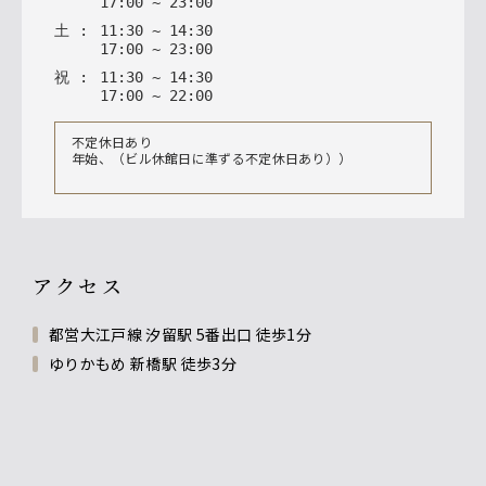
17
:
00
~
23
:
00
土
:
11
:
30
~
14
:
30
17
:
00
~
23
:
00
祝
:
11
:
30
~
14
:
30
17
:
00
~
22
:
00
不定休日あり
年始、（ビル休館日に準ずる不定休日あり））
アクセス
都営大江戸線 汐留駅 5番出口 徒歩1分
ゆりかもめ 新橋駅 徒歩3分