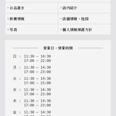
お品書き
店内紹介
chevron_right
chevron_right
新着情報
店舗情報・地図
chevron_right
chevron_right
写真
個人情報保護方針
chevron_right
chevron_right
営業日・営業時間
日
:
11
:
30
~
14
:
30
17
:
00
~
22
:
00
月
:
11
:
30
~
14
:
30
17
:
00
~
23
:
00
火
:
11
:
30
~
14
:
30
17
:
00
~
23
:
00
水
:
11
:
30
~
14
:
30
17
:
00
~
23
:
00
木
:
11
:
30
~
14
:
30
17
:
00
~
23
:
00
金
:
11
:
30
~
14
:
30