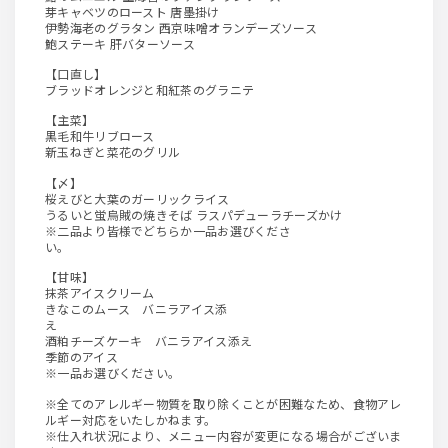
芽キャベツのロースト 唐墨掛け
伊勢海老のグラタン 西京味噌オランデーズソース
鮑ステーキ 肝バターソース
【口直し】
ブラッドオレンジと和紅茶のグラニテ
【主菜】
黒毛和牛リブロース
新玉ねぎと菜花のグリル
【〆】
桜えびと大葉のガーリックライス
うるいと蛍烏賊の焼きそば ラスパデューラチーズかけ
※二品より皆様でどちらか一品お選びくださ
い。
【甘味】
抹茶アイスクリーム
きなこのムース バニラアイス添
え
酒粕チーズケーキ バニラアイス添え
季節のアイス
※一品お選びください。
※全てのアレルギー物質を取り除くことが困難なため、食物アレ
ルギー対応をいたしかねます。
※仕入れ状況により、メニュー内容が変更になる場合がございま