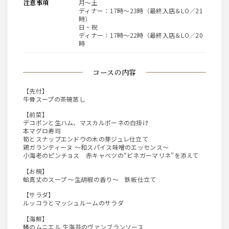
注意事項
月～土
ディナー：17時～23時（最終入店＆LO／21
時）
日・祝
ディナー：17時～22時（最終入店＆LO／20
時
コースの内容
【先付】
牛骨スープの茶碗蒸し
【前菜】
デコポンと生ハム、マスカルポーネの白掛け
本マグロ寿司
筍とスナップエンドウの木の芽ジュレ仕立て
鶏ガランティーヌ ～和スパイス味噌のエッセンス～
小海老のピンチョス 赤キャベツの“ビネガーマリネ”を添えて
【お椀】
蛤真丈のスープ ～生胡椒の香り～ 鉄板仕立て
【サラダ】
ルッコラとマッシュルームのサラダ
【海鮮】
鰆のムニエル 生海苔のヴァンブランソース