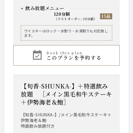
飲み放題メニュー
120分制
15品
（
ラストオーダー
:
30分前
）
ビール
ウイスキーはロック・水割り・お湯割りも対応致し
ます。
サントリー・ザ・プレミアム・モルツ 香るエー
ル
book this plan
このプランを予約する
ワイン
【泡】ラルス・ブリュット
【赤２種】ヴィッラヴィアンキ ロッソ／ティリ
ア カベルネ・ソーヴィニヨン
【白２種】ヴィッラヴィアンキ ビアンコ／ティ
【旬香-SHUNKA-】＋特選飲み
リア シャルドネ
放題 ［メイン黒毛和牛ステーキ
＋伊勢海老＆鮑］
ウィスキー
角/ジムビーム/ティーチャーズ
【旬香-SHUNKA-】/メイン黒毛和牛ステーキ＋
伊勢海老＆鮑
サワー
特選飲み放題付き
レモンサワー/柚子サワー/緑茶ハイ