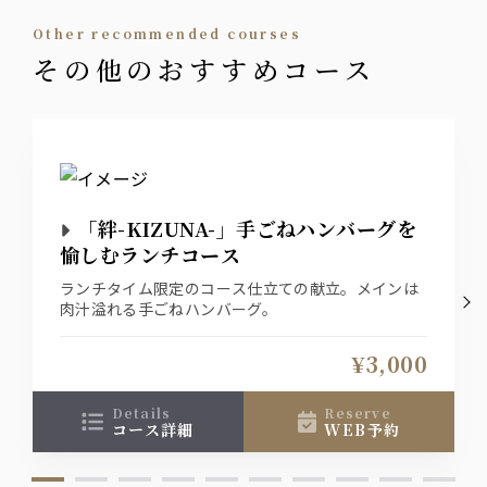
other recommended courses
ウィスキー
その他のおすすめコース
角/メーカーズマーク/ティーチャーズ/ジムビーム
サワー
緑茶ハイ/レモンサワー/柚子サワー
カクテル
「絆-KIZUNA-」手ごねハンバーグを
愉しむランチコース
カシス/オレンジ・ソーダ・ウーロン ・ グレープ
フルーツ
ライチ/オレンジ・ソーダ・ウーロン ・ グレープ
ランチタイム限定のコース仕立ての献立。メインは
フルーツ
肉汁溢れる手ごねハンバーグ。
山崎梅酒
¥3,000
日本酒
文楽
details
reserve
コース詳細
WEB予約
ソフトドリンク