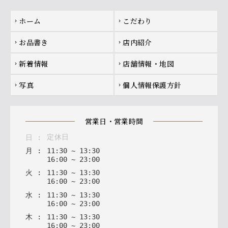
Footer navigation
ホーム
こだわり
chevron_right
chevron_right
お品書き
店内紹介
chevron_right
chevron_right
新着情報
店舗情報・地図
chevron_right
chevron_right
写真
個人情報保護方針
chevron_right
chevron_right
営業日・営業時間
定休日
日
:
月
:
11
:
30
~
13
:
30
16
:
00
~
23
:
00
火
:
11
:
30
~
13
:
30
16
:
00
~
23
:
00
水
:
11
:
30
~
13
:
30
16
:
00
~
23
:
00
木
:
11
:
30
~
13
:
30
16
:
00
~
23
:
00