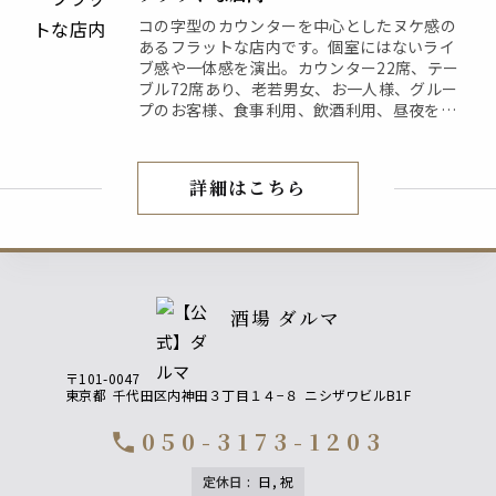
コの字型のカウンターを中心としたヌケ感の
あるフラットな店内です。個室にはないライ
ブ感や一体感を演出。カウンター22席、テー
ブル72席あり、老若男女、お一人様、グルー
プのお客様、食事利用、飲酒利用、昼夜を問
わずお使いいただける大衆酒場です。
詳細はこちら
店内紹介
酒場 ダルマ
〒101-0047
東京都
千代田区内神田３丁目１４−８
ニシザワビルB1F
050-3173-1203
call
定休日
:
日, 祝