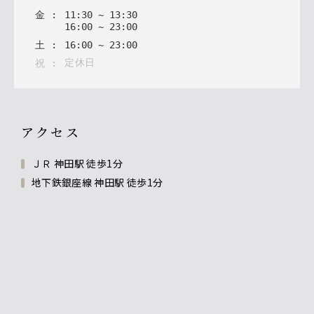
金
:
11
:
30
~
13
:
30
16
:
00
~
23
:
00
土
:
16
:
00
~
23
:
00
定休日
祝
:
アクセス
ＪＲ 神田駅 徒歩1分
地下鉄銀座線 神田駅 徒歩1分