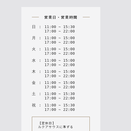
n
営業日・営業時間
日
:
11
:
00
~
15
:
30
17
:
00
~
22
:
00
月
:
11
:
00
~
15
:
00
17
:
00
~
22
:
00
火
:
11
:
00
~
15
:
00
17
:
00
~
22
:
00
水
:
11
:
00
~
15
:
00
17
:
00
~
22
:
00
木
:
11
:
00
~
15
:
00
17
:
00
~
22
:
00
金
:
11
:
00
~
15
:
00
17
:
00
~
22
:
00
土
:
11
:
00
~
15
:
30
17
:
00
~
22
:
00
祝
:
11
:
00
~
15
:
30
17
:
00
~
22
:
00
【定休日】
ルクアサウスに準ずる