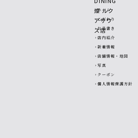
Footer navigatio
ホーム
chevron_right
こだわり
chevron_right
お品書き
chevron_right
店内紹介
chevron_right
新着情報
chevron_right
店舗情報・地図
chevron_right
写真
chevron_right
クーポン
chevron_right
個人情報保護方針
chevron_right