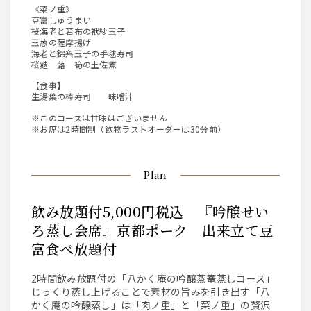
《菜ノ重》
豆富しゅうまい
桜海老と若布の袱紗玉子
玉葱の薩摩揚げ
海老と錦糸玉子の手毬寿司
桜麩 蕗 筍の土佐煮
【食事】
生湯葉の棒寿司 味噌汁
※このコースは甘味はございません
※お席は2時間制（飲物ラストオーダーは30分前）
Plan
飲み放題付5,000円税込 『吟醸せい
ろ蒸し会席』京都ポーク 出来立て豆
富食べ放題付
2時間飲み放題付の「八かく庵の吟醸蒸篭蒸しコース」
じっくり蒸し上げることで素材の旨みを引き出す「八
かく庵の吟醸蒸し」は「肉ノ重」と「菜ノ重」の贅沢