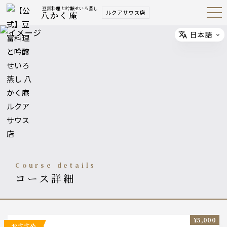
豆富料理と吟醸せいろ蒸し
ルクアサウス店
八かく庵
Open
Navig
ation
Menu
日本語
Select
course details
コース詳細
¥5,000
おすすめ