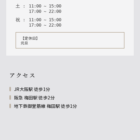
土
:
11
:
00
~
15
:
00
17
:
00
~
22
:
00
祝
:
11
:
00
~
15
:
00
17
:
00
~
22
:
00
【定休日】
元旦
アクセス
JR大阪駅 徒歩1分
阪急 梅田駅 徒歩2分
地下鉄御堂筋線 梅田駅 徒歩1分