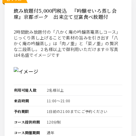
飲み放題付5,000円税込 『吟醸せいろ蒸し会
席』京都ポーク 出来立て豆富食べ放題付
2時間飲み放題付の「八かく庵の吟醸蒸篭蒸しコース」
じっくり蒸し上げることで素材の旨みを引き出す「八
かく庵の吟醸蒸し」は「肉ノ重」と「菜ノ重」の贅沢
な二段蒸し。２名様以上で御利用いただけます※写真
は4名盛でイメージです
利用可能人数
2名様以上
来店時間
11:00〜21:00
予約期限
1日前の21:00までにご予約ください
コース提供時間
120分制
コース開催期間
通年