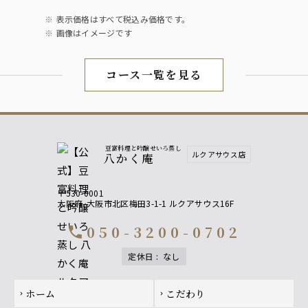
表示価格はすべて税込み価格です。
画像はイメージです
コース一覧を見る
豆富料理と吟醸せいろ蒸し
ルクアサウス店
八かく庵
〒530-0001
大阪府
大阪市北区梅田3-1-1 ルクアサウス16F
050-3200-0702
call
定休日
:
なし
Footer navigation
ホーム
こだわり
chevron_right
chevron_right