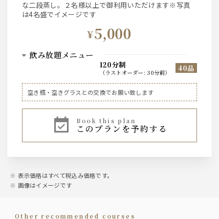
な二段蒸し。２名様以上で御利用いただけます※写真
は4名盛でイメージです
5,000
¥
飲み放題メニュー
120分制
40品
（
ラストオーダー
:
30分前
）
ビール
空き瓶・空きグラスとの交換でお願い致します
ザ・サントリープレミアムモルツ中瓶
book this plan
このプランを予約する
ハイボール、焼酎芋・麦、レモンサワー、ワイン赤・白、
果実酒、烏龍茶などのソフトドリンク等、基本的なお飲み
物は一通り揃えております。
表示価格はすべて税込み価格です。
画像はイメージです
other recommended courses