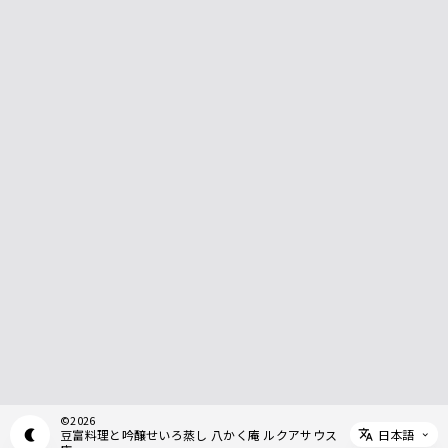
©
2026
日本語
豆富料理と吟醸せいろ蒸し 八かく庵 ルクアサウス
Appearance mode switch
Select 