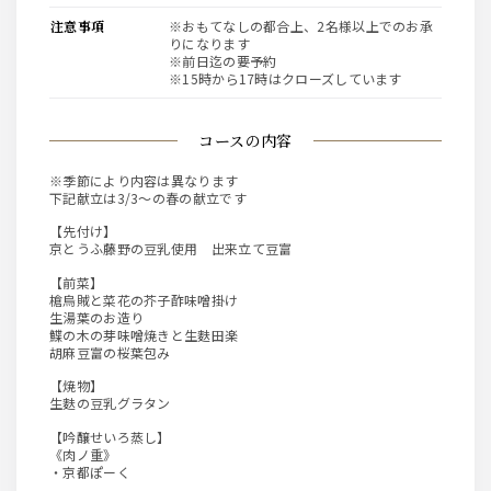
注意事項
※おもてなしの都合上、2名様以上でのお承
りになります
※前日迄の要予約
※15時から17時はクローズしています
コースの内容
※季節により内容は異なります
下記献立は3/3～の春の献立です
【先付け】
京とうふ藤野の豆乳使用 出来立て豆富
【前菜】
槍烏賊と菜花の芥子酢味噌掛け
生湯葉のお造り
鰈の木の芽味噌焼きと生麩田楽
胡麻豆富の桜葉包み
【焼物】
生麩の豆乳グラタン
【吟醸せいろ蒸し】
《肉ノ重》
・京都ぽーく