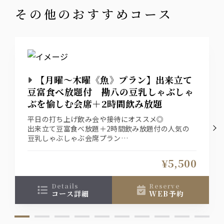
その他のおすすめコース
【月曜～木曜《魚》プラン】出来立て
豆富食べ放題付 勘八の豆乳しゃぶしゃ
ぶを愉しむ会席＋2時間飲み放題
平日の打ち上げ飲み会や接待にオススメ◎
出来立て豆富食べ放題＋2時間飲み放題付の人気の
豆乳しゃぶしゃぶ会席プラン
2名様以上でご予約頂いたお客様には、6,000円
→5,500円の特別価格でご用意致します『平日宴会/
¥5,500
魚プラン』とお申し付け下さい
details
reserve
コース詳細
WEB予約