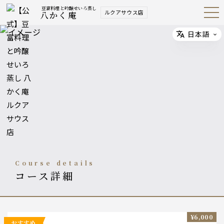
豆富料理と吟醸せいろ蒸し
ルクアサウス店
八かく庵
Open
Navig
ation
Menu
日本語
Select
course details
コース詳細
¥6,000
おすすめ