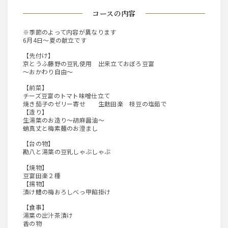
コースの内容
※季節のよって内容が異なります
6月4日～夏の献立です
【先付け】
京とうふ藤野の豆乳使用 出来立ておぼろ豆富
～おかわり自由～
【前菜】
チーズ豆富のトマト味噌仕立て
焼き茄子のゼリー寄せ 生麩田楽 枝豆の塩茹で
【造り】
生湯葉のお造り～胡麻醤油～
蛸真丈と梅素麺のお澄まし
【台の物】
勘八と湯葉の豆乳しゃぶしゃぶ
【焼物】
豆富田楽２種
【揚物】
漬け鱧の梅おろしべっ甲餡掛け
【食事】
湯葉の出汁茶漬け
香の物