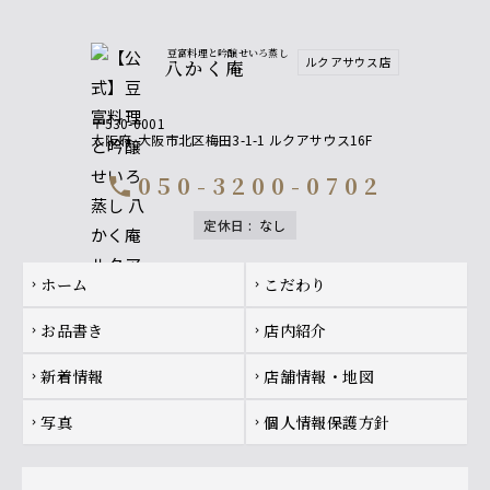
豆富料理と吟醸せいろ蒸し
ルクアサウス店
八かく庵
〒530-0001
大阪府
大阪市北区梅田3-1-1 ルクアサウス16F
050-3200-0702
call
定休日
:
なし
Footer navigation
ホーム
こだわり
chevron_right
chevron_right
お品書き
店内紹介
chevron_right
chevron_right
新着情報
店舗情報・地図
chevron_right
chevron_right
写真
個人情報保護方針
chevron_right
chevron_right