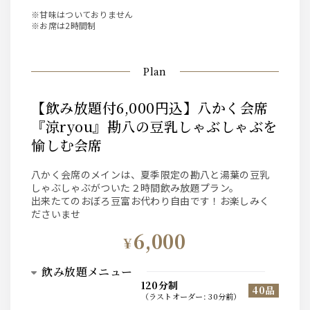
※甘味はついておりません
※お席は2時間制
Plan
【飲み放題付6,000円込】八かく会席
『涼ryou』勘八の豆乳しゃぶしゃぶを
愉しむ会席
八かく会席のメインは、夏季限定の勘八と湯葉の豆乳
しゃぶしゃぶがついた２時間飲み放題プラン。
出来たてのおぼろ豆富お代わり自由です！お楽しみく
ださいませ
6,000
¥
飲み放題メニュー
120分制
40品
（
ラストオーダー
:
30分前
）