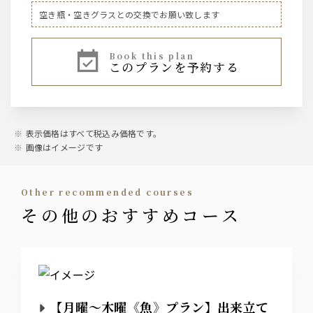
ビール
空き瓶・空きグラスとの交換でお願い致します
ザ・サントリープレミアムモルツ中瓶
book this plan
このプランを予約する
ハイボール、焼酎芋・麦、レモンサワー、ワイン赤・白、
果実酒、烏龍茶などのソフトドリンク等、基本的なお飲み
物は一通り揃えております。
表示価格はすべて税込み価格です。
画像はイメージです
other recommended courses
その他のおすすめコース
【月曜～木曜《魚》プラン】出来立て