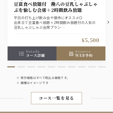
豆富食べ放題付 勘八の豆乳しゃぶしゃ
ぶを愉しむ会席＋2時間飲み放題
平日の打ち上げ飲み会や接待にオススメ◎
出来立て豆富食べ放題＋2時間飲み放題付の人気の
豆乳しゃぶしゃぶ会席プラン
2名様以上でご予約頂いたお客様には、6,000円
→5,500円の特別価格でご用意致します『平日宴会/
¥5,500
魚プラン』とお申し付け下さい
details
reserve
コース詳細
WEB予約
表示価格はすべて税込み価格です。
画像はイメージです
コース一覧を見る