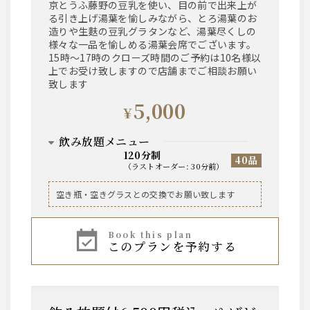
京とうふ藤野の豆乳を使い、目の前で出来上が
る引き上げ湯葉を愉しみながら、とろ湯葉のお
造りや生麩の豆乳グラタンなど、湯葉尽くしの
様々な一品を愉しめる湯葉会席でございます。
15時～17時のクローズ時間のご予約は10名様以
上でお受け致しますので店舗までご相談お願い
致します
5,000
¥
飲み放題メニュー
120分制
40品
（
ラストオーダー
:
30分前
）
ビール
空き瓶・空きグラスとの交換でお願い致します
ザ・サントリープレミアムモルツ中瓶
book this plan
このプランを予約する
ハイボール、焼酎芋・麦、レモンサワー、ワイン
赤・白、果実酒、烏龍茶などのソフトドリンク
等、基本的なお飲み物は一通り揃えております。