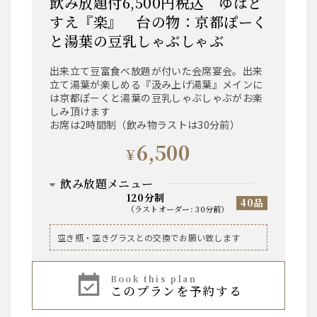
飲み放題付6,500円税込 ゆばど
すえ『楽』 台の物：京都ぽーく
と湯葉の豆乳しゃぶしゃぶ
出来立て豆富食べ放題が付いた会席宴会。出来
立て湯葉が楽しめる『汲み上げ湯葉』メインに
は京都ぽーくと湯葉の豆乳しゃぶしゃぶがお楽
しみ頂けます
お席は2時間制（飲み物ラストは30分前）
6,500
¥
飲み放題メニュー
120分制
40品
（
ラストオーダー
:
30分前
）
ビール
空き瓶・空きグラスとの交換でお願い致します
ザ・サントリープレミアムモルツ中瓶
book this plan
このプランを予約する
ハイボール、焼酎芋・麦、レモンサワー、ワイン
赤・白、果実酒、烏龍茶などのソフトドリンク
等、基本的なお飲み物は一通り揃えております。