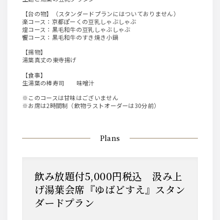
【台の物】（スタンダードプランにはついておりません）
楽コース：京都ぽーくの豆乳しゃぶしゃぶ
煌コース：黒毛和牛の豆乳しゃぶしゃぶ
饗コース：黒毛和牛のすき焼き小鍋
【揚物】
湯葉真丈の東寺揚げ
【食事】
生湯葉の棒寿司 味噌汁
※このコースは甘味はございません
※お席は2時間制（飲物ラストオーダーは30分前）
Plans
飲み放題付5,000円税込 汲み上
げ湯葉会席『ゆばどすえ』スタン
ダードプラン