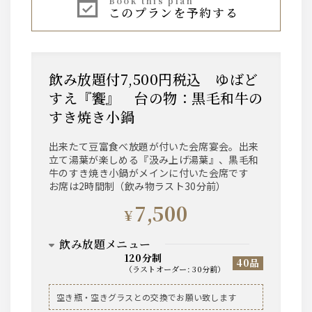
book this plan
このプランを予約する
ハイボール、焼酎芋・麦、レモンサワー、ワイン
赤・白、果実酒、烏龍茶などのソフトドリンク
等、基本的なお飲み物は一通り揃えております。
飲み放題付7,500円税込 ゆばど
すえ『饗』 台の物：黒毛和牛の
すき焼き小鍋
出来たて豆富食べ放題が付いた会席宴会。出来
立て湯葉が楽しめる『汲み上げ湯葉』、黒毛和
牛のすき焼き小鍋がメインに付いた会席です
お席は2時間制（飲み物ラスト30分前）
7,500
¥
飲み放題メニュー
120分制
40品
（
ラストオーダー
:
30分前
）
ビール
空き瓶・空きグラスとの交換でお願い致します