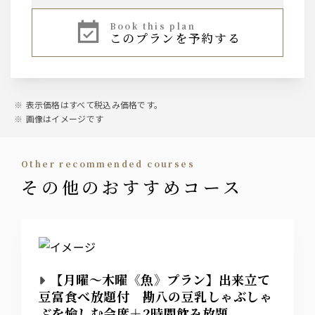
ザ・サントリープレミアムモルツ中瓶
book this plan
このプランを予約する
ハイボール、焼酎芋・麦、レモンサワー、ワイン
赤・白、果実酒、烏龍茶などのソフトドリンク
等、基本的なお飲み物は一通り揃えております。
表示価格はすべて税込み価格です。
画像はイメージです
other recommended courses
その他のおすすめコース
【月曜～木曜《魚》プラン】出来立て
豆富食べ放題付 勘八の豆乳しゃぶしゃ
ぶを愉しむ会席＋2時間飲み放題