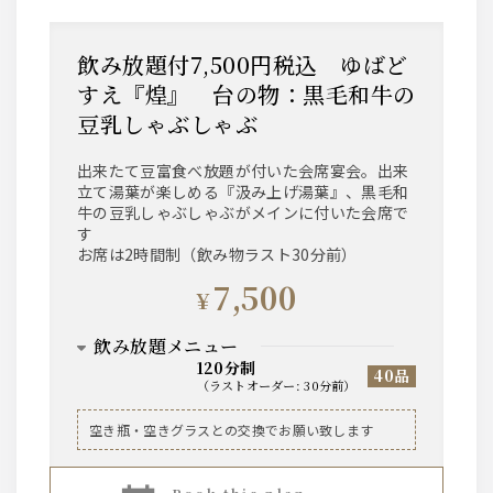
飲み放題付7,500円税込 ゆばど
すえ『煌』 台の物：黒毛和牛の
豆乳しゃぶしゃぶ
出来たて豆富食べ放題が付いた会席宴会。出来
立て湯葉が楽しめる『汲み上げ湯葉』、黒毛和
牛の豆乳しゃぶしゃぶがメインに付いた会席で
す
お席は2時間制（飲み物ラスト30分前）
7,500
¥
飲み放題メニュー
120分制
40品
（
ラストオーダー
:
30分前
）
ビール
空き瓶・空きグラスとの交換でお願い致します
ザ・サントリープレミアムモルツ中瓶