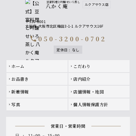
豆富料理と吟醸せいろ蒸し
ルクアサウス店
八かく庵
〒530-0001
大阪府
大阪市北区梅田3-1-1 ルクアサウス16F
050-3200-0702
call
定休日
:
なし
Footer navigation
ホーム
こだわり
chevron_right
chevron_right
お品書き
店内紹介
chevron_right
chevron_right
新着情報
店舗情報・地図
chevron_right
chevron_right
写真
個人情報保護方針
chevron_right
chevron_right
営業日・営業時間
日
:
11
:
00
~
15
:
00