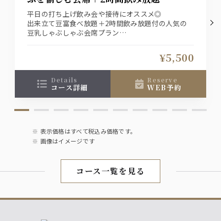
平日の打ち上げ飲み会や接待にオススメ◎
出来立て豆富食べ放題＋2時間飲み放題付の人気の
豆乳しゃぶしゃぶ会席プラン
2名様以上でご予約頂いたお客様には、6,000円
→5,500円の特別価格でご用意致します『平日宴会/
¥5,500
魚プラン』とお申し付け下さい
details
reserve
コース詳細
WEB予約
表示価格はすべて税込み価格です。
画像はイメージです
コース一覧を見る