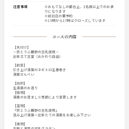
注意事項
※おもてなしの都合上、2名様以上でのお承
りになります
※前日迄の要予約
※15時から17時はクローズしています
コースの内容
【先付け】
－京とうふ藤野の豆乳使用－
出来立て豆富（おかわり自由）
【前菜】
引き上げ湯葉のネギトロ生春巻き
湯葉せんべい
【向附】
生湯葉のお造り
【吸物】
湯葉のお澄まし※季節により変更します
【温物】
『京とうふ藤野の豆乳使用』
汲み上げ湯葉ー出来たての湯葉をお楽しみ下さい
【焼物】
生麩と湯葉の豆乳グラタン