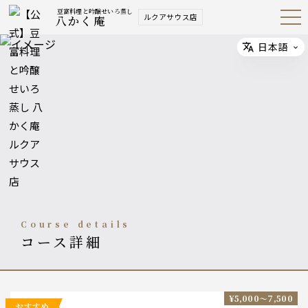
豆富料理と吟醸せいろ蒸し
ルクアサウス店
八かく庵
Open
Navig
ation
Menu
日本語
Select
course details
コース詳細
¥5,000〜7,500
おすすめ