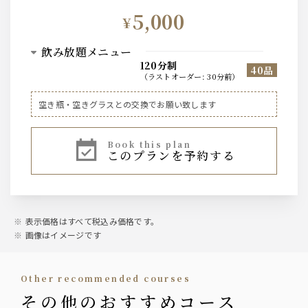
5,000
¥
飲み放題メニュー
120分制
40品
（
ラストオーダー
:
30分前
）
ビール
空き瓶・空きグラスとの交換でお願い致します
ザ・サントリープレミアムモルツ中瓶
book this plan
このプランを予約する
ハイボール、焼酎芋・麦、レモンサワー、ワイン赤・白、
果実酒、烏龍茶などのソフトドリンク等、基本的なお飲み
物は一通り揃えております。
表示価格はすべて税込み価格です。
画像はイメージです
other recommended courses
その他のおすすめコース