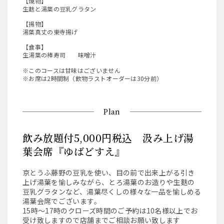
【焼物】
生麩と湯葉の豆乳グラタン
【揚物】
湯葉真丈の東寺揚げ
【食事】
生湯葉の棒寿司 味噌汁
※このコースは甘味はございません
※お席は2時間制（飲物ラストオーダーは30分前）
Plan
飲み放題付5,000円税込 汲み上げ湯
葉会席『ゆばどすえ』
京とうふ藤野の豆乳を使い、目の前で出来上がる引き
上げ湯葉を愉しみながら、とろ湯葉のお造りや生麩の
豆乳グラタンなど、湯葉尽くしの様々な一品を愉しめる
湯葉会席でございます。
15時～17時のクローズ時間のご予約は10名様以上でお
受け致しますので店舗までご相談お願い致します