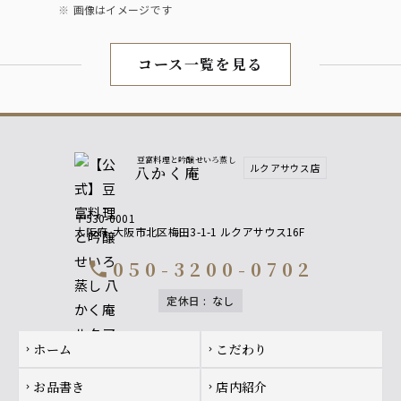
画像はイメージです
コース一覧を見る
豆富料理と吟醸せいろ蒸し
ルクアサウス店
八かく庵
〒530-0001
大阪府
大阪市北区梅田3-1-1 ルクアサウス16F
050-3200-0702
call
定休日
:
なし
Footer navigation
ホーム
こだわり
chevron_right
chevron_right
お品書き
店内紹介
chevron_right
chevron_right