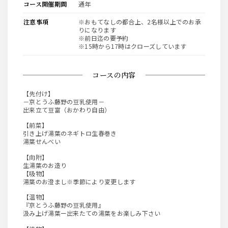
コース開催期間
通年
注意事項
※おもてなしの都合上、2名様以上でのお承
りになります
※前日迄の要予約
※15時から17時はクローズしています
コースの内容
【先付け】
－京とうふ藤野の豆乳使用－
出来立て豆富（おかわり自由）
【前菜】
引き上げ湯葉のネギトロ生春巻き
湯葉せんべい
【向附】
生湯葉のお造り
【吸物】
湯葉のお澄まし※季節により変更します
【温物】
『京とうふ藤野の豆乳使用』
汲み上げ湯葉ー出来たての湯葉をお楽しみ下さい