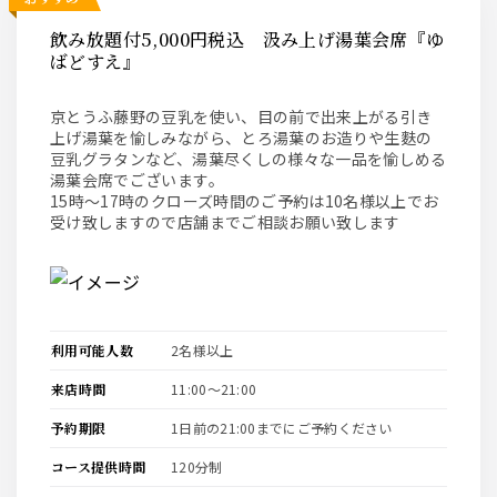
飲み放題付5,000円税込 汲み上げ湯葉会席『ゆ
ばどすえ』
京とうふ藤野の豆乳を使い、目の前で出来上がる引き
上げ湯葉を愉しみながら、とろ湯葉のお造りや生麩の
豆乳グラタンなど、湯葉尽くしの様々な一品を愉しめる
湯葉会席でございます。
15時～17時のクローズ時間のご予約は10名様以上でお
受け致しますので店舗までご相談お願い致します
利用可能人数
2名様以上
来店時間
11:00〜21:00
予約期限
1日前の21:00までにご予約ください
コース提供時間
120分制