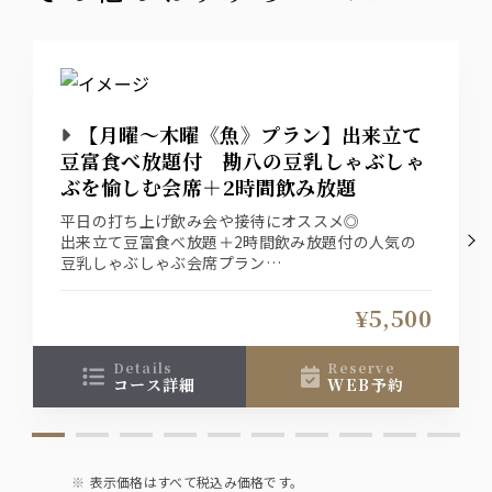
【月曜～木曜《魚》プラン】出来立て
豆富食べ放題付 勘八の豆乳しゃぶしゃ
ぶを愉しむ会席＋2時間飲み放題
平日の打ち上げ飲み会や接待にオススメ◎
出来立て豆富食べ放題＋2時間飲み放題付の人気の
豆乳しゃぶしゃぶ会席プラン
2名様以上でご予約頂いたお客様には、6,000円
→5,500円の特別価格でご用意致します『平日宴会/
¥5,500
魚プラン』とお申し付け下さい
details
reserve
コース詳細
WEB予約
表示価格はすべて税込み価格です。