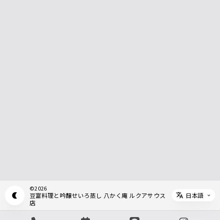
©
2026
日本語
豆富料理と吟醸せいろ蒸し 八かく庵 ルクアサウス
Appearance mode switch
Select 
店