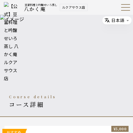
豆富料理と吟醸せいろ蒸し
ルクアサウス店
八かく庵
Open
Navig
ation
Menu
日本語
Select
course details
コース詳細
¥5,000
おすすめ