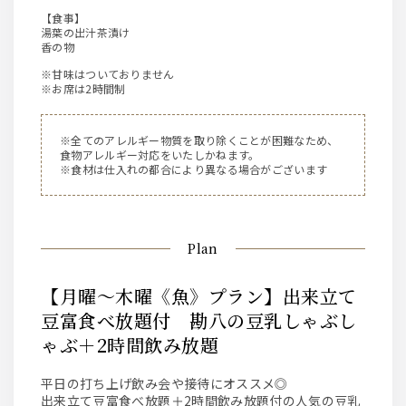
【食事】
湯葉の出汁茶漬け
香の物
※甘味はついておりません
※お席は2時間制
※全てのアレルギー物質を取り除くことが困難なため、
食物アレルギー対応をいたしかねます。
※食材は仕入れの都合により異なる場合がございます
Plan
【月曜～木曜《魚》プラン】出来立て
豆富食べ放題付 勘八の豆乳しゃぶし
ゃぶ＋2時間飲み放題
平日の打ち上げ飲み会や接待にオススメ◎
出来立て豆富食べ放題＋2時間飲み放題付の人気の豆乳