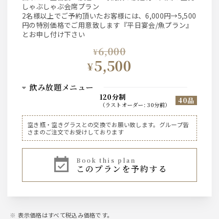
しゃぶしゃぶ会席プラン
2名様以上でご予約頂いたお客様には、6,000円→5,500
円の特別価格でご用意致します『平日宴会/魚プラン』
とお申し付け下さい
6,000
¥
5,500
¥
飲み放題メニュー
120分制
40品
（
ラストオーダー
:
30分前
）
ビール
空き瓶・空きグラスとの交換でお願い致します。グループ皆
さまのご注文でお受けしております
ザ・サントリープレミアムモルツ中瓶
※その他、ハイボール、焼酎芋・麦、レモンサワー、ワイ
ン赤・白、果実酒、烏龍茶などのソフトドリンク等、基本
book this plan
このプランを予約する
的なお飲み物は一通り揃えております。
表示価格はすべて税込み価格です。