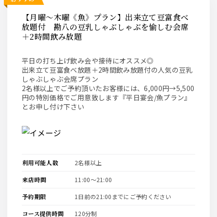
【月曜～木曜《魚》プラン】出来立て豆富食べ
放題付 勘八の豆乳しゃぶしゃぶを愉しむ会席
＋2時間飲み放題
平日の打ち上げ飲み会や接待にオススメ◎
出来立て豆富食べ放題＋2時間飲み放題付の人気の豆乳
しゃぶしゃぶ会席プラン
2名様以上でご予約頂いたお客様には、6,000円→5,500
円の特別価格でご用意致します『平日宴会/魚プラン』
とお申し付け下さい
利用可能人数
2名様以上
来店時間
11:00〜21:00
予約期限
1日前の21:00までにご予約ください
コース提供時間
120分制