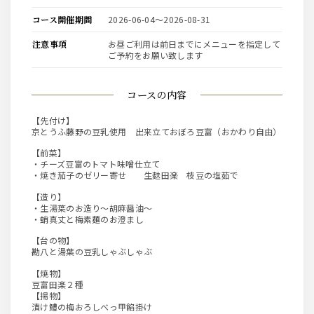
コース開催期間
2026-06-04〜2026-08-31
注意事項
お昼ご利用は前日までにメニューを指定して
ご予約をお願い致します
コースの内容
【先付け】
京とうふ藤野の豆乳使用 出来立ておぼろ豆富（おかわり自由）
【前菜】
・チーズ豆富のトマト味噌仕立て
・焼き茄子のゼリー寄せ 生麩田楽 枝豆の塩茹で
【造り】
・生湯葉のお造り～胡麻醤油～
・蛸真丈と梅素麺のお澄まし
【台の物】
勘八と湯葉の豆乳しゃぶしゃぶ
【焼物】
豆富田楽２種
【揚物】
漬け鱧の梅おろしべっ甲餡掛け