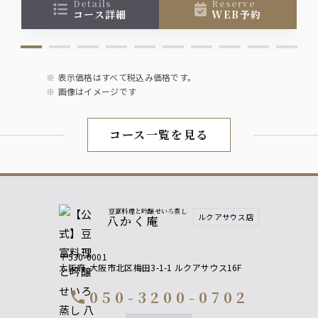
details
reserve
コース詳細
WEB予約
表示価格はすべて税込み価格です。
画像はイメージです
コース一覧を見る
豆富料理と吟醸せいろ蒸し
ルクアサウス店
八かく庵
〒530-0001
大阪府
大阪市北区梅田3-1-1 ルクアサウス16F
050-3200-0702
call