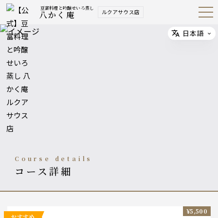
豆富料理と吟醸せいろ蒸し
ルクアサウス店
八かく庵
Open
Navig
ation
Menu
日本語
Select
course details
コース詳細
¥5,500
おすすめ