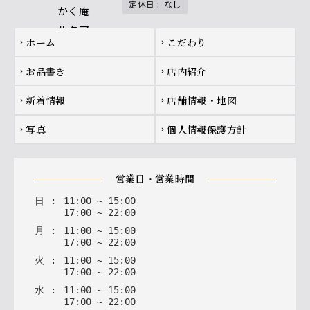
定休日
:
なし
Footer navigation
ホーム
こだわり
chevron_right
chevron_right
お品書き
店内紹介
chevron_right
chevron_right
新着情報
店舗情報・地図
chevron_right
chevron_right
写真
個人情報保護方針
chevron_right
chevron_right
営業日・営業時間
日
:
11
:
00
~
15
:
00
17
:
00
~
22
:
00
月
:
11
:
00
~
15
:
00
17
:
00
~
22
:
00
火
:
11
:
00
~
15
:
00
17
:
00
~
22
:
00
水
:
11
:
00
~
15
:
00
17
:
00
~
22
:
00