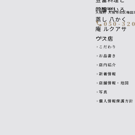
〒530-0001
大阪府
大阪市北区梅田3-
050-32
call
Footer navigati
ホーム
chevron_right
こだわり
chevron_right
お品書き
chevron_right
店内紹介
chevron_right
新着情報
chevron_right
店舗情報・地図
chevron_right
写真
chevron_right
個人情報保護方針
chevron_right