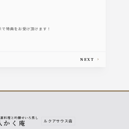
示で特典をお受け頂けます！
NEXT
豆富料理と吟醸せいろ蒸し
ルクアサウス店
八かく庵