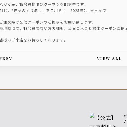
八かく庵LINE会員様限定クーポンを配信中です。
2月は『白菜のすり流し』をご用意！ 2025年2月末日まで
ご注文時は配信クーポンのご提示をお願い致します。
※現時点でLINE会員でないお客様も、当日ご入会＆媒体クーポンご提
皆様のご来店をお待ちしております。
PREV
VIEW ALL
is article's paging