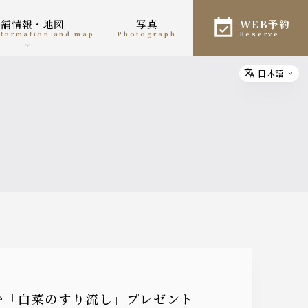
店舗情報・地図
写真
WEB予約
information and map
photograph
reserve
日本語
Select
しむ「白菜のすり流し」プレゼント