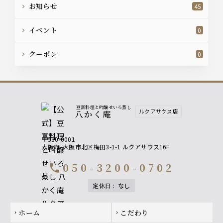
お知らせ
45
イベント
0
クーポン
0
豆富料理と吟醸せいろ蒸し
ルクアサウス店
八かく庵
〒530-0001
大阪府
大阪市北区梅田3-1-1 ルクアサウス16F
050-3200-0702
call
定休日
:
なし
Footer navigation
ホーム
こだわり
chevron_right
chevron_right