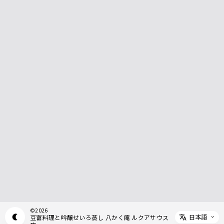
©
2026
日本語
豆富料理と吟醸せいろ蒸し 八かく庵 ルクアサウス
Appearance mode switch
Select 