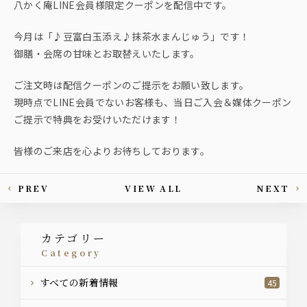
八かく庵LINE会員様限定クーポンを配信中です。
今月は「♪豆富白玉添え♪抹茶水まんじゅう」です！
御膳・会席の甘味とお取替えいたします。
ご注文時は配信クーポンのご提示をお願い致します。
現時点でLINE会員でないお客様も、当日ご入会＆媒体クーポン
ご提示で特典をお受けいただけます！
皆様のご来店を心よりお待ちしております。
PREV
VIEW ALL
NEXT
This article's paging
カテゴリー
category
すべての新着情報
45