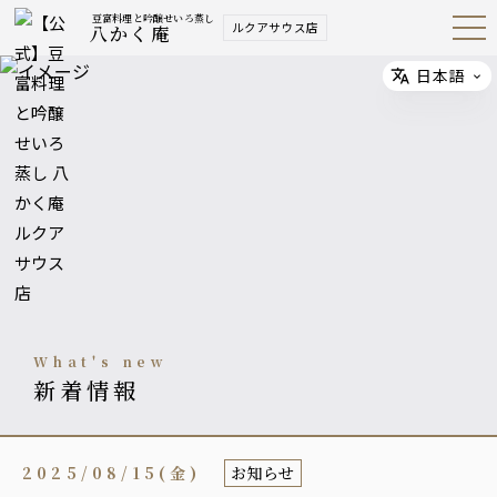
豆富料理と吟醸せいろ蒸し
ルクアサウス店
八かく庵
Open
Navig
ation
Menu
日本語
Select
what's new
新着情報
2025/08/15(金)
お知らせ