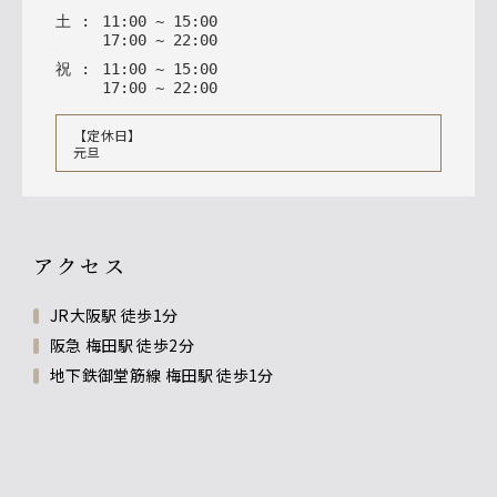
土
:
11
:
00
~
15
:
00
17
:
00
~
22
:
00
祝
:
11
:
00
~
15
:
00
17
:
00
~
22
:
00
【定休日】
元旦
アクセス
JR大阪駅 徒歩1分
阪急 梅田駅 徒歩2分
地下鉄御堂筋線 梅田駅 徒歩1分