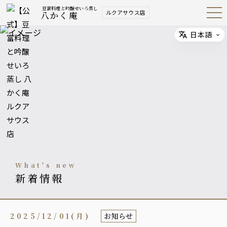
豆富料理と吟醸せいろ蒸し
ルクアサウス店
八かく庵
Open
Navig
ation
Menu
日本語
Select
what's new
新着情報
2025/12/01(月)
お知らせ