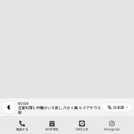
©
2026
日本語
豆富料理と吟醸せいろ蒸し 八かく庵 ルクアサウス
Appearance mode switch
Select 
店
電話する
WEB予約
LINE公式
Instagram