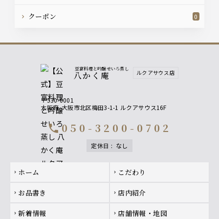
クーポン
0
豆富料理と吟醸せいろ蒸し
ルクアサウス店
八かく庵
〒530-0001
大阪府
大阪市北区梅田3-1-1 ルクアサウス16F
050-3200-0702
call
定休日
:
なし
Footer navigation
ホーム
こだわり
chevron_right
chevron_right
お品書き
店内紹介
chevron_right
chevron_right
新着情報
店舗情報・地図
chevron_right
chevron_right