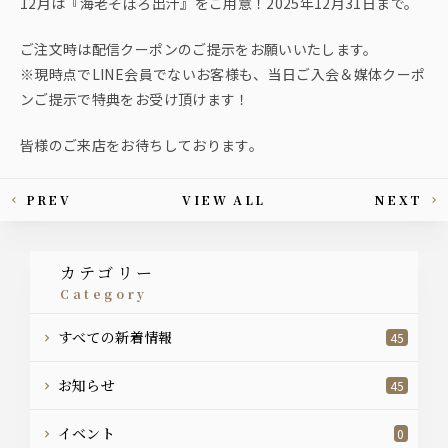
12月は『海老そぼろ出汁』をご用意！2025年12月31日まで。
ご注文時は配信クーポンのご提示をお願いいたします。
※現時点でLINE会員でないお客様も、当日ご入会＆媒体クーポ
ンご提示で特典をお受け頂けます！
皆様のご来店をお待ちしております。
PREV
VIEW ALL
NEXT
This article's paging
カテゴリー
category
すべての新着情報
45
お知らせ
45
イベント
0