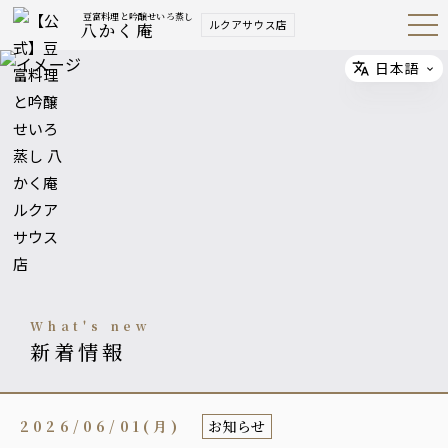
豆富料理と吟醸せいろ蒸し
ルクアサウス店
八かく庵
Open
Navig
ation
Menu
日本語
Select
what's new
新着情報
2026/06/01(月)
お知らせ