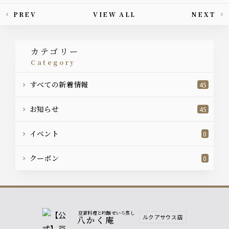
PREV
VIEW ALL
NEXT
This article's paging
カテゴリー
category
すべての新着情報
45
お知らせ
45
イベント
0
クーポン
0
豆富料理と吟醸せいろ蒸し
ルクアサウス店
八かく庵