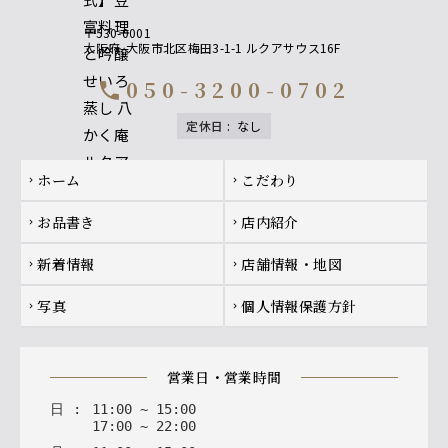
〒530-0001
大阪府
大阪市北区梅田3-1-1 ルクアサウス16F
050-3200-0702
call
定休日
:
なし
Footer navigation
ホーム
こだわり
chevron_right
chevron_right
お品書き
店内紹介
chevron_right
chevron_right
新着情報
店舗情報・地図
chevron_right
chevron_right
写真
個人情報保護方針
chevron_right
chevron_right
営業日・営業時間
日
:
11
:
00
~
15
:
00
17
:
00
~
22
:
00