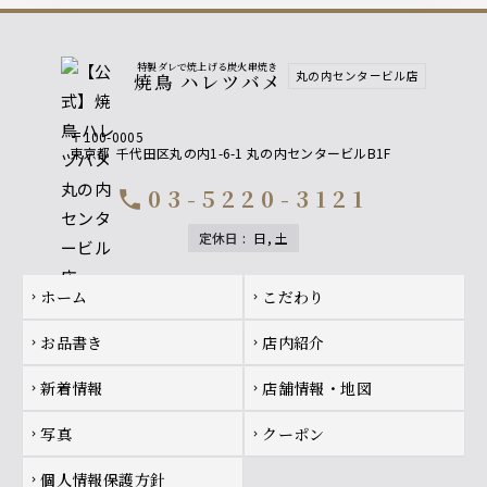
特製ダレで焼上げる炭火串焼き
丸の内センタービル店
焼鳥 ハレツバメ
〒100-0005
東京都
千代田区丸の内1-6-1 丸の内センタービルB1F
03-5220-3121
call
定休日
:
日, 土
Footer navigation
ホーム
こだわり
chevron_right
chevron_right
お品書き
店内紹介
chevron_right
chevron_right
新着情報
店舗情報・地図
chevron_right
chevron_right
写真
クーポン
chevron_right
chevron_right
個人情報保護方針
chevron_right