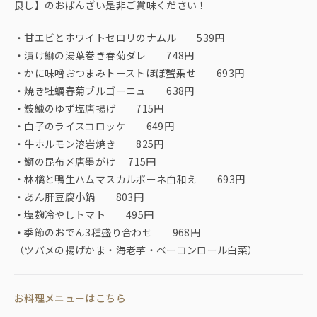
良し】のおばんざい是非ご賞味ください！
・甘エビとホワイトセロリのナムル 539円
・漬け鰤の湯葉巻き春菊ダレ 748円
・かに味噌おつまみトーストほぼ蟹乗せ 693円
・焼き牡蠣春菊ブルゴーニュ 638円
・鮟鱇のゆず塩唐揚げ 715円
・白子のライスコロッケ 649円
・牛ホルモン溶岩焼き 825円
・鰤の昆布〆唐墨がけ 715円
・林檎と鴨生ハムマスカルポーネ白和え 693円
・あん肝豆腐小鍋 803円
・塩麹冷やしトマト 495円
・季節のおでん3種盛り合わせ 968円
（ツバメの揚げかま・海老芋・ベーコンロール白菜）
お料理メニューはこちら