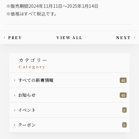
※販売期間2024年11月11日〜2025年1月14日
※価格はすべて税込です。
PREV
VIEW ALL
NEXT
This article's paging
カテゴリー
category
すべての新着情報
40
お知らせ
40
イベント
0
クーポン
0