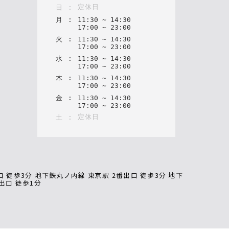
定休日
日
:
月
:
11
:
30
~
14
:
30
17
:
00
~
23
:
00
火
:
11
:
30
~
14
:
30
17
:
00
~
23
:
00
水
:
11
:
30
~
14
:
30
17
:
00
~
23
:
00
木
:
11
:
30
~
14
:
30
17
:
00
~
23
:
00
金
:
11
:
30
~
14
:
30
17
:
00
~
23
:
00
定休日
土
:
口 徒歩3分 地下鉄丸ノ内線 東京駅 2番出口 徒歩3分 地下
出口 徒歩1分