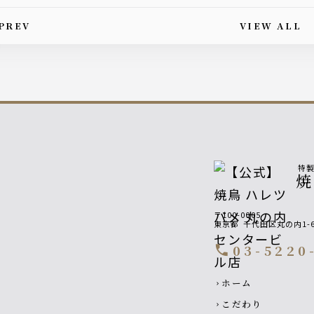
PREV
VIEW ALL
is article's paging
特
焼
〒100-0005
東京都
千代田区丸の内1-6
03-5220
call
Footer navigatio
ホーム
chevron_right
こだわり
chevron_right