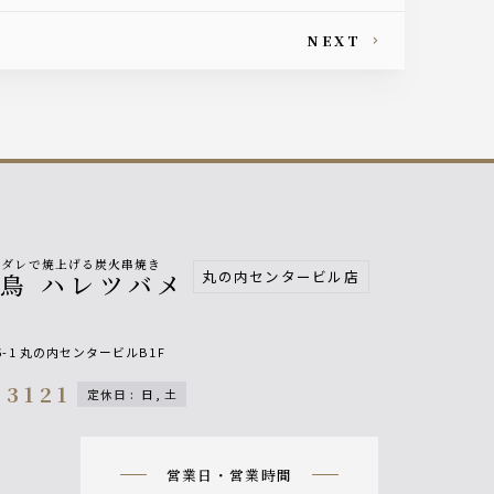
NEXT
製ダレで焼上げる炭火串焼き
丸の内センタービル店
鳥 ハレツバメ
-1 丸の内センタービルB1F
-3121
定休日
:
日, 土
n
営業日・営業時間