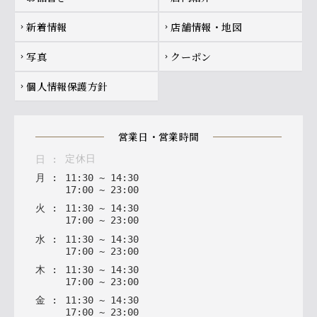
新着情報
店舗情報・地図
chevron_right
chevron_right
写真
クーポン
chevron_right
chevron_right
個人情報保護方針
chevron_right
営業日・営業時間
定休日
日
:
月
:
11
:
30
~
14
:
30
17
:
00
~
23
:
00
火
:
11
:
30
~
14
:
30
17
:
00
~
23
:
00
水
:
11
:
30
~
14
:
30
17
:
00
~
23
:
00
木
:
11
:
30
~
14
:
30
17
:
00
~
23
:
00
金
:
11
:
30
~
14
:
30
17
:
00
~
23
:
00