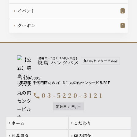
イベント
0
クーポン
0
特製ダレで焼上げる炭火串焼き
丸の内センタービル店
焼鳥 ハレツバメ
〒100-0005
東京都
千代田区丸の内1-6-1 丸の内センタービルB1F
03-5220-3121
call
定休日
:
日, 土
Footer navigation
ホーム
こだわり
chevron_right
chevron_right
お品書き
店内紹介
chevron_right
chevron_right