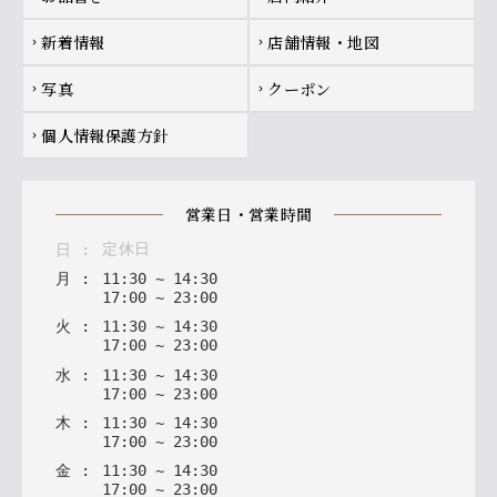
新着情報
店舗情報・地図
chevron_right
chevron_right
写真
クーポン
chevron_right
chevron_right
個人情報保護方針
chevron_right
営業日・営業時間
定休日
日
:
月
:
11
:
30
~
14
:
30
17
:
00
~
23
:
00
火
:
11
:
30
~
14
:
30
17
:
00
~
23
:
00
水
:
11
:
30
~
14
:
30
17
:
00
~
23
:
00
木
:
11
:
30
~
14
:
30
17
:
00
~
23
:
00
金
:
11
:
30
~
14
:
30
17
:
00
~
23
:
00