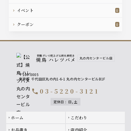
イベント
0
クーポン
0
特製ダレで焼上げる炭火串焼き
丸の内センタービル店
焼鳥 ハレツバメ
〒100-0005
東京都
千代田区丸の内1-6-1 丸の内センタービルB1F
03-5220-3121
call
定休日
:
日, 土
Footer navigation
ホーム
こだわり
chevron_right
chevron_right
お品書き
店内紹介
chevron_right
chevron_right