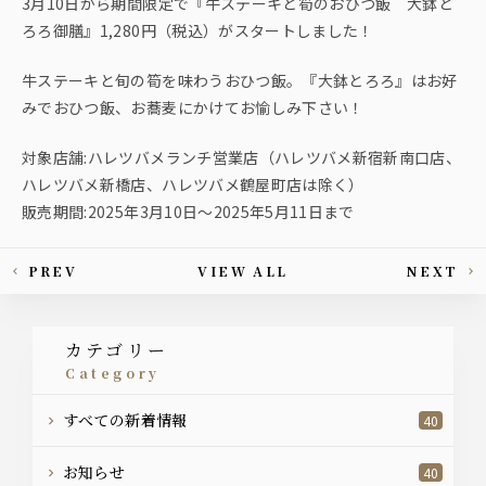
3月10日から期間限定で『牛ステーキと筍のおひつ飯 大鉢と
ろろ御膳』1,280円（税込）がスタートしました！
牛ステーキと旬の筍を味わうおひつ飯。『大鉢とろろ』はお好
みでおひつ飯、お蕎麦にかけてお愉しみ下さい！
対象店舗:ハレツバメランチ営業店（ハレツバメ新宿新南口店、
ハレツバメ新橋店、ハレツバメ鶴屋町店は除く）
販売期間:2025年3月10日〜2025年5月11日まで
PREV
VIEW ALL
NEXT
This article's paging
カテゴリー
category
すべての新着情報
40
お知らせ
40