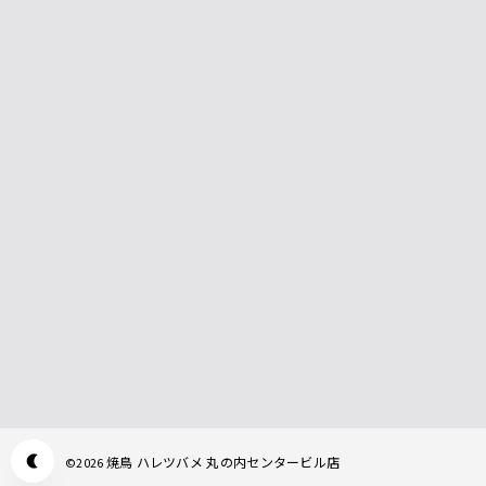
焼鳥 ハレツバメ 丸の内センタービル店
©
2026
Appearance mode switch