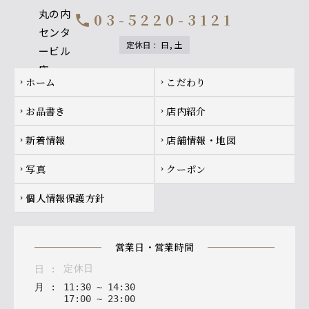
03-5220-3121
call
定休日
:
日, 土
Footer navigation
ホーム
こだわり
chevron_right
chevron_right
お品書き
店内紹介
chevron_right
chevron_right
新着情報
店舗情報・地図
chevron_right
chevron_right
写真
クーポン
chevron_right
chevron_right
個人情報保護方針
chevron_right
営業日・営業時間
定休日
日
:
月
:
11
:
30
~
14
:
30
17
:
00
~
23
:
00