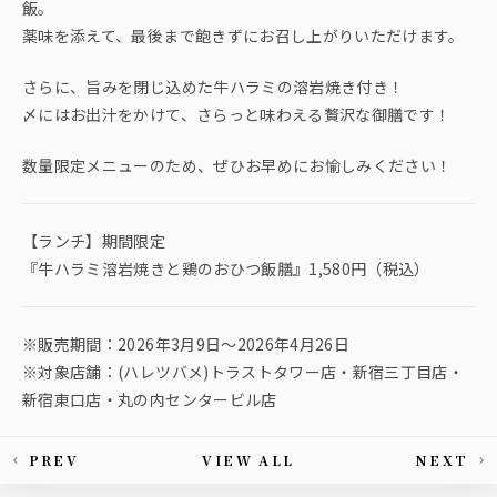
飯。
薬味を添えて、最後まで飽きずにお召し上がりいただけます。
さらに、旨みを閉じ込めた牛ハラミの溶岩焼き付き！
〆にはお出汁をかけて、さらっと味わえる贅沢な御膳です！
数量限定メニューのため、ぜひお早めにお愉しみください！
【ランチ】期間限定
『牛ハラミ溶岩焼きと鶏のおひつ飯膳』1,580円（税込）
※販売期間：2026年3月9日〜2026年4月26日
※対象店舗：(ハレツバメ)トラストタワー店・新宿三丁目店・
新宿東口店・丸の内センタービル店
PREV
VIEW ALL
NEXT
This article's paging