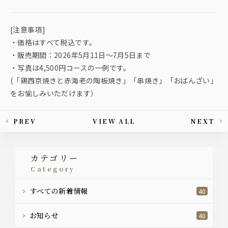
[注意事項]
・価格はすべて税込です。
・販売期間：2026年5月11日～7月5日まで
・写真は4,500円コースの一例です。
(「鶏西京焼きと赤海老の陶板焼き」「串焼き」「おばんざい」
をお愉しみいただけます）
PREV
VIEW ALL
NEXT
This article's paging
カテゴリー
category
すべての新着情報
40
お知らせ
40