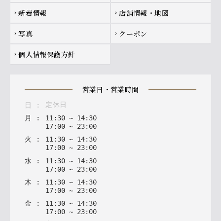
新着情報
店舗情報・地図
chevron_right
chevron_right
写真
クーポン
chevron_right
chevron_right
個人情報保護方針
chevron_right
営業日・営業時間
定休日
日
:
月
:
11
:
30
~
14
:
30
17
:
00
~
23
:
00
火
:
11
:
30
~
14
:
30
17
:
00
~
23
:
00
水
:
11
:
30
~
14
:
30
17
:
00
~
23
:
00
木
:
11
:
30
~
14
:
30
17
:
00
~
23
:
00
金
:
11
:
30
~
14
:
30
17
:
00
~
23
:
00