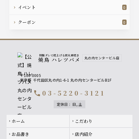
イベント
0
クーポン
0
特製ダレで焼上げる炭火串焼き
丸の内センタービル店
焼鳥 ハレツバメ
〒100-0005
東京都
千代田区丸の内1-6-1 丸の内センタービルB1F
03-5220-3121
call
定休日
:
日, 土
Footer navigation
ホーム
こだわり
chevron_right
chevron_right
お品書き
店内紹介
chevron_right
chevron_right