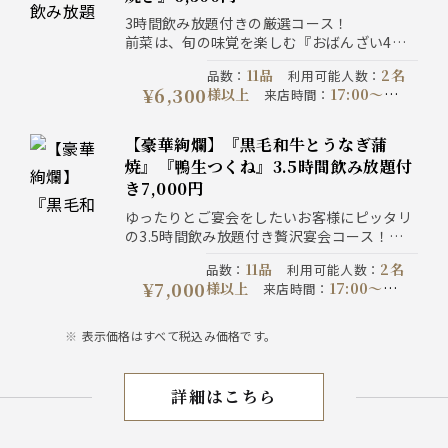
全て税込価格です。
3時間飲み放題付きの厳選コース！
前菜は、旬の味覚を楽しむ『おばんざい4種
盛り』、自慢の串焼き、メインは『青森県産
11品
2名
品数
：
利用可能人数
：
地鶏”シャモロック”と牛ハラミの溶岩焼き』
¥6,300
様以上
17:00〜
来店時間
：
を愉しめる【料理11品】の宴会コース！
22:00
1日前の21:00
予約期限
：
までにご予約ください
コース提
【豪華絢爛】『黒毛和牛とうなぎ蒲
180分制
供時間
：
コース開催期
焼』『鴨生つくね』3.5時間飲み放題付
2026-07-06以降
間
：
注意事
き7,000円
写真はイメージです。表示
項
：
価格は全て税込価格です。
ゆったりとご宴会をしたいお客様にピッタリ
の3.5時間飲み放題付き贅沢宴会コース！
メインは『黒毛和牛の炙り焼き、うなぎ蒲
11品
2名
品数
：
利用可能人数
：
焼』と『鴨生つくね』『濃厚鴨出汁せいろ蕎
¥7,000
様以上
17:00〜
来店時間
：
麦』を堪能する『料理11品』の宴！
21:30
2日前の21:00
予約期限
：
までにご予約ください
コース提
表示価格はすべて税込み価格です。
210分制
供時間
：
コース開催期
2026-07-06以降
間
：
注意事
写真はイメージです。表示価
項
：
詳細はこちら
3H宴会
格は全て税込価格です。