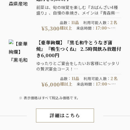
全て税込価格です。
前菜は、旬の味覚を楽しむ『おばんざい4種
盛り』、自慢の串焼き、メインは『青森県産
地鶏”シャモロック”と牛ハラミの溶岩焼き』
11品
2名
品数
：
利用可能人数
：
を愉しめる【料理11品】2時間飲み放題付き
¥5,300
様以上
17:00〜
来店時間
：
の厳選コース！
22:00
1日前の21:00
予約期限
：
までにご予約ください
コース提
【豪華絢爛】『黒毛和牛とうなぎ蒲
120分制
供時間
：
コース開催期
焼』『鴨生つくね』 2.5時間飲み放題付
2026-07-06以降
間
：
注意事
き6,000円
写真はイメージです。表示価
項
：
格は全て税込価格です。
ゆったりとご宴会をしたいお客様にピッタリ
の贅沢宴会コース！
メインは『黒毛和牛の炙り焼き、うなぎ蒲
11品
2名
品数
：
利用可能人数
：
焼』と『鴨生つくね』『濃厚鴨出汁せいろ蕎
¥6,000
様以上
17:00〜
来店時間
：
麦』を堪能する『料理11品』の宴！ゆったり
21:30
2日前の21:00
予約期限
：
2.5時間飲み放題付きコース！
までにご予約ください
コース提
表示価格はすべて税込み価格です。
150分制
供時間
：
コース開催期
2026-07-06以降
間
：
注意事
写真はイメージです。表示
項
：
詳細はこちら
宴会
価格は全て税込価格です。