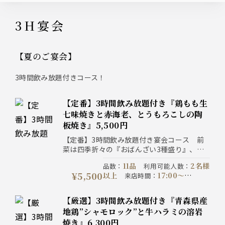
3H宴会
【夏のご宴会】
3時間飲み放題付きコース！
【定番】3時間飲み放題付き『鶏もも生
七味焼きと赤海老、とうもろこしの陶
板焼き』5,500円
【定番】3時間飲み放題付き宴会コース 前
菜は四季折々の『おばんざい3種盛り』、メ
インは自慢の炭火焼き鳥と『鶏もも生七味焼
11品
2名様
品数
：
利用可能人数
：
きと赤海老、とうもろこしの陶板焼き』、〆
¥5,500
以上
17:00〜
来店時間
：
の『せいろ蕎麦』が付いた『料理11品』の宴
22:00
20:00までに
予約期限
：
会コース！
ご予約ください
コース提供時
【厳選】3時間飲み放題付き『青森県産
180分制
間
：
コース開催期間
：
地鶏”シャモロック”と牛ハラミの溶岩
2026-07-06以降
写
注意事項
：
焼き』6,300円
真はイメージです。表示価格は