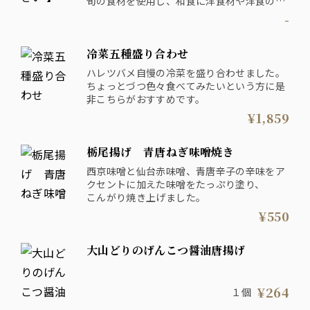
旬の食材を使用し、和食に洋食材や洋食の調
理法を取り入れ、イマどきの『センス和食』
-
に仕上げています。
色々つまめる冷菜五種盛り合わせがおすすめ
冷菜五種盛り合わせ
です。
ハレツバメ自慢の冷菜を盛り合わせました。
ちょっとづつ色々食べてみたいという方に是
非こちらがおすすめです。
¥1,859
栃尾揚げ 青唐ねぎ味噌焼き
西京味噌と仙台赤味噌、青唐辛子の辛味をア
クセントに加えた味噌をたっぷり塗り、
こんがり焼き上げました。
¥550
大山どりのげんこつ醤油唐揚げ
¥264
１個