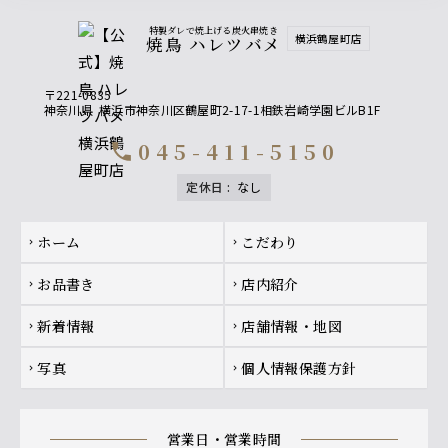
特製ダレで焼上げる炭火串焼き
横浜鶴屋町店
焼鳥 ハレツバメ
〒221-0835
神奈川県
横浜市神奈川区鶴屋町2-17-1相鉄岩崎学園ビルB1F
045-411-5150
call
定休日
:
なし
Footer navigation
ホーム
こだわり
chevron_right
chevron_right
お品書き
店内紹介
chevron_right
chevron_right
新着情報
店舗情報・地図
chevron_right
chevron_right
写真
個人情報保護方針
chevron_right
chevron_right
営業日・営業時間