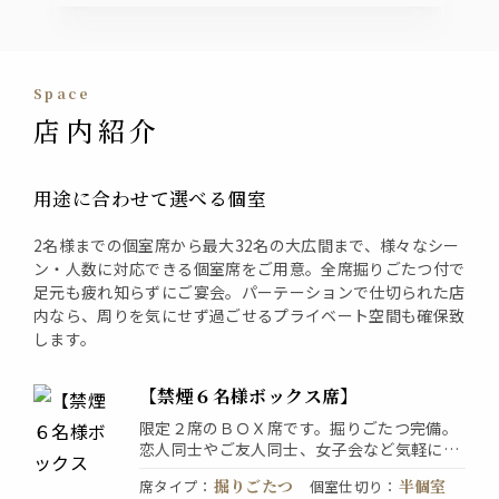
space
店内紹介
用途に合わせて選べる個室
2名様までの個室席から最大32名の大広間まで、様々なシー
ン・人数に対応できる個室席をご用意。全席掘りごたつ付で
足元も疲れ知らずにご宴会。パーテーションで仕切られた店
内なら、周りを気にせず過ごせるプライベート空間も確保致
します。
【禁煙６名様ボックス席】
限定２席のＢＯＸ席です。掘りごたつ完備。
恋人同士やご友人同士、女子会など気軽にご
利用いただける大人気のお席です。まとまっ
掘りごたつ
半個室
席タイプ
：
個室仕切り
：
た空間がプライベートなシーンに最適◎和の