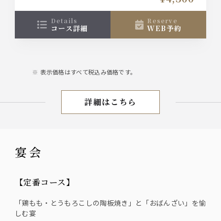
も生七味焼きと赤海老、とうもろこしの陶板焼
き』、〆の『せいろ蕎麦』が付いた『料理11品』の
2時間飲み放題付き宴会コース！
details
reserve
コース詳細
WEB予約
表示価格はすべて税込み価格です。
詳細はこちら
お盆限定
宴会
【定番コース】
「鶏もも・とうもろこしの陶板焼き」と「おばんざい」を愉
しむ宴