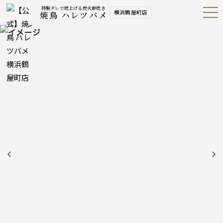
特製ダレで焼上げる炭火串焼き
横浜鶴屋町店
焼鳥 ハレツバメ
Open
Navig
ation
Menu