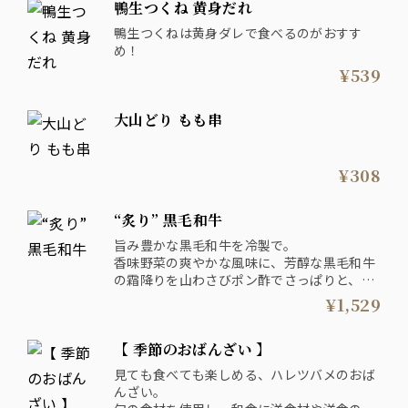
鴨生つくね 黄身だれ
鴨生つくねは黄身ダレで食べるのがおすす
め！
¥539
大山どり もも串
¥308
“炙り” 黒毛和牛
旨み豊かな黒毛和牛を冷製で。
香味野菜の爽やかな風味に、芳醇な黒毛和牛
の霜降りを山わさびポン酢でさっぱりと、箸
が進む一皿に仕上げました。
¥1,529
【 季節のおばんざい 】
見ても食べても楽しめる、ハレツバメのおば
んざい。