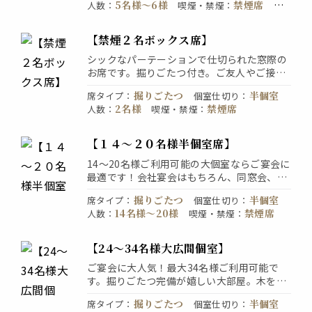
5名様〜6様
禁煙席
人数
：
喫煙・禁煙
：
予
空気を残しつつも、あたたかみのある照明が
個室のみ予約OK。お電話でご予約くだ
約
：
落ち着いた空間を演出しています。人気のお
さい。
席はお早めにご予約を♪席のみの予約もOKで
【禁煙２名ボックス席】
す！
シックなパーテーションで仕切られた窓際の
お席です。掘りごたつ付き。ご友人やご接
待、カップルでのご利用が人気のお席です。
掘りごたつ
半個室
席タイプ
：
個室仕切り
：
落ち着いた雰囲気でゆっくりお酒をお楽しみ
2名様
禁煙席
人数
：
喫煙・禁煙
：
ください。内装にも個室外観もガラスを多用
し、解放感を大切に、プライベート空間をお
作りいたしました。
【１４～２０名様半個室席】
14～20名様ご利用可能の大個室ならご宴会に
最適です！会社宴会はもちろん、同窓会、合
コン、どんなシーンにも使いやすく人気のお
掘りごたつ
半個室
席タイプ
：
個室仕切り
：
部屋です。お席のみのご予約も承っておりま
14名様〜20様
禁煙席
人数
：
喫煙・禁煙
：
す。お気軽にお問合せください。
横浜駅すぐの立地はご宴会に最適です。個室
席での接待や飲み会の他、合コン利用も好評
【24～34名様大広間個室】
です。
ご宴会に大人気！最大34名様ご利用可能で
す。掘りごたつ完備が嬉しい大部屋。木を基
調にした内装は、どこか懐かしいようなあた
掘りごたつ
半個室
席タイプ
：
個室仕切り
：
たかみがあります。広々空間で団体様もゆっ