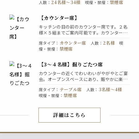
24名様〜34様
禁煙席
人数
：
喫煙・禁煙
：
たりご宴会♪
大部屋のご利用には早めのご予約がおすすめ
です。お席のみのご予約も承っております。
【カウンター席】
お気軽にお問合せください。
キッチンの目の前のカウンター席です。２名
様×５組までご案内可能です。カウンター席
ならではの熱気もあり、調理を目前で楽しみ
カウンター席
2名様
席タイプ
：
人数
：
喫
ながら焼きたての串を召し上がるのもまた楽
禁煙席
煙・禁煙
：
しみです。居酒屋らしい雰囲気が感じられ、
リラックスしていただけます。
【3～４名様】掘りごたつ席
カウンターの近くでわいわいがやがやとご宴
会。オープンスペースにあり、賑やかに楽し
くお過ごしいただけます。個室よりも落ち着
テーブル席
3名様〜4様
席タイプ
：
人数
：
く、気軽で評判のお席です。ご友人同士のご
禁煙席
喫煙・禁煙
：
利用や女子会などにご活用ください。
詳細はこちら
店内紹介