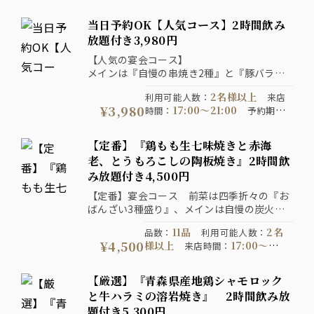
当日予約OK【人気コース】2時間飲み
放題付き3,980円
【人気の宴会コース】
メインは『自慢の串焼き2種』と『豚バラと
キャベツの陶板蒸し焼き』
2名様以上
利用可能人数
：
来店
『料理10品』の2時間飲み放題付き宴会コー
¥3,980
17:00〜21:00
時間
：
予約期
ス！
14:00までにご予約くださ
限
：
い
120分制
コース提供時間
：
【定番】『鶏もも生七味焼きと赤海
通年
コース開催期間
：
老、とうもろこしの陶板焼き』2時間飲
み放題付き4,500円
【定番】宴会コース 前菜は四季折々の『お
ばんざい3種盛り』、メインは自慢の炭火焼
き鳥と『鶏もも生七味焼きと赤海老、とうも
11品
2名
品数
：
利用可能人数
：
ろこしの陶板焼き』、〆の『せいろ蕎麦』が
¥4,500
様以上
17:00〜
来店時間
：
付いた『料理11品』の2時間飲み放題付き宴
22:00
20:00までに
予約期限
：
会コース！
ご予約ください
コース提供時
【厳選】『青森県産地鶏シャモロック
120分制
間
：
コース開催期間
：
と牛ハラミの溶岩焼き』 2時間飲み放
2026-07-06以降
写
注意事項
：
題付き5,300円
真はイメージです。表示価格は