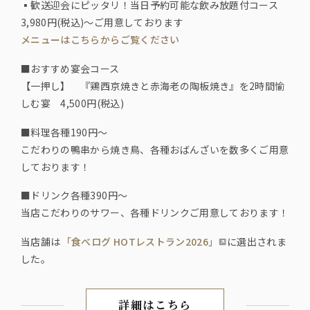
▪️歓送迎会にピッタリ！当日予約可能な飲み放題付コース
3,980円(税込)～ご用意しております
メニューはこちらからご覧ください
■おすすめ宴会コース
【一押し】 『鶏西京焼きと赤海老の陶板焼き』を2時間愉
しむ宴 4,500円(税込)
■料理各種190円〜
こだわりの鴨串から焼き鳥、各種おばんざいを数多くご用意
しております！
■ドリンク各種390円〜
当店こだわりのサワー、各種ドリンクご用意しております！
当店舗は
「食べログ HOTレストラン2026」
に選出されま
した。
詳細はこちら
【アクセス】横浜駅 きた西口徒