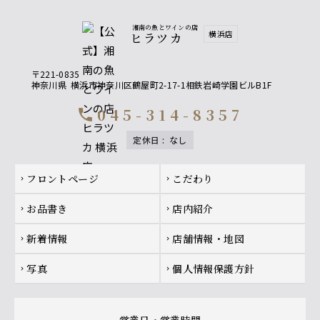
湘南の魚とワインの店
横浜店
ヒラツカ
〒221-0835
神奈川県
横浜市神奈川区鶴屋町2-17-1相鉄岩崎学園ビルB1F
045-314-8357
call
定休日
:
なし
Footer navigation
フロントページ
こだわり
chevron_right
chevron_right
お品書き
店内紹介
chevron_right
chevron_right
新着情報
店舗情報・地図
chevron_right
chevron_right
写真
個人情報保護方針
chevron_right
chevron_right
営業日・営業時間