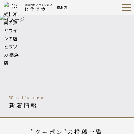
湘南の魚とワインの店
横浜店
ヒラツカ
Open
Navig
ation
Menu
what's new
新着情報
"クーポン"の投稿一覧