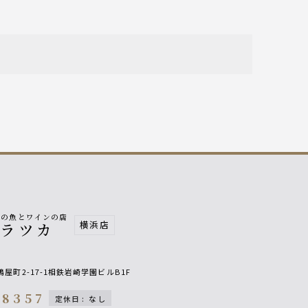
南の魚とワインの店
横浜店
ヒラツカ
屋町2-17-1相鉄岩崎学園ビルB1F
-8357
定休日
:
なし