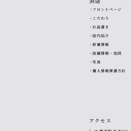
Footer navigatio
フロントページ
chevron_right
こだわり
chevron_right
お品書き
chevron_right
店内紹介
chevron_right
新着情報
chevron_right
店舗情報・地図
chevron_right
写真
chevron_right
個人情報保護方針
chevron_right
アクセス