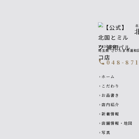
〒330-0055
埼玉県
さいたま市浦和区
048-87
call
Footer navigati
ホーム
chevron_right
こだわり
chevron_right
お品書き
chevron_right
店内紹介
chevron_right
新着情報
chevron_right
店舗情報・地図
chevron_right
写真
chevron_right