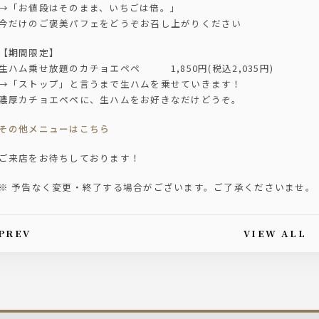
→「お値段はそのまま、いちごは倍。」
今だけのご褒美パフェをどうぞお召し上がりください
【期間限定】
生ハム乗せ放題のカチョエペペ 1,850円(税込2,035円)
→「ストップ」と言うまで生ハムを乗せていきます！
濃厚カチョエペペに、生ハムをお好きなだけどうぞ。
その他メニューはこちら
ご来店をお待ちしております！
※ 予告なく変更・終了する場合がございます。ご了承くださいませ。
PREV
VIEW ALL
is article's paging