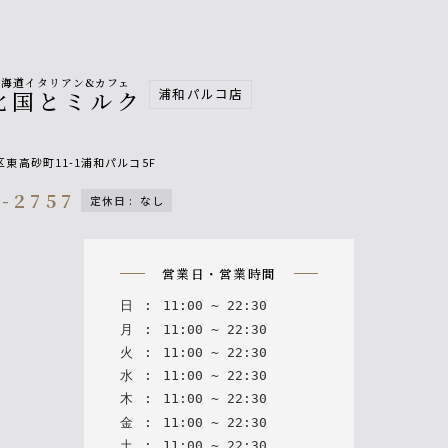
北海道イタリアン&カフェ
浦和パルコ店
北国とミルク
東高砂町11-1浦和パルコ5F
1-2757
定休日
:
なし
on
営業日・営業時間
日
:
11
:
00
~
22
:
30
月
:
11
:
00
~
22
:
30
火
:
11
:
00
~
22
:
30
水
:
11
:
00
~
22
:
30
木
:
11
:
00
~
22
:
30
金
:
11
:
00
~
22
:
30
土
:
11
:
00
~
22
:
30