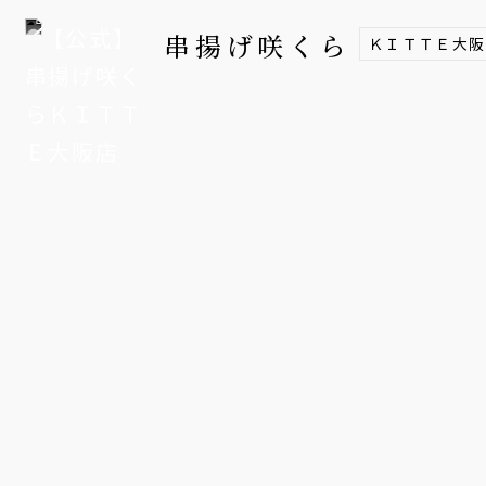
串揚げ咲くら
ＫＩＴＴＥ大阪