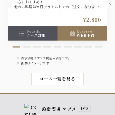
い方におすすめ！
他のお料理は当日アラカルトでのご注文になりま
す。
飲み放題は90分でラストオーダー制とさせていただ
¥2,800
きます。
details
reserve
コース詳細
WEB予約
表示価格はすべて税込み価格です。
画像はイメージです
コース一覧を見る
釣宿酒場 マヅメ
本町店