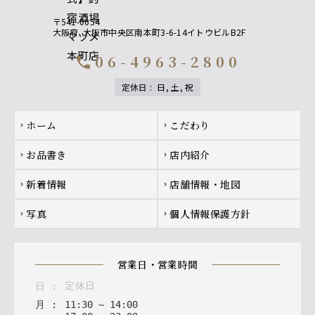
〒541-0054
大阪府
大阪市中央区南本町3-6-14イトウビルB2F
06-4963-2800
call
定休日
:
日, 土, 祝
Footer navigation
ホーム
こだわり
chevron_right
chevron_right
お品書き
店内紹介
chevron_right
chevron_right
新着情報
店舗情報・地図
chevron_right
chevron_right
写真
個人情報保護方針
chevron_right
chevron_right
営業日・営業時間
定休日
日
:
月
:
11
:
30
~
14
:
00