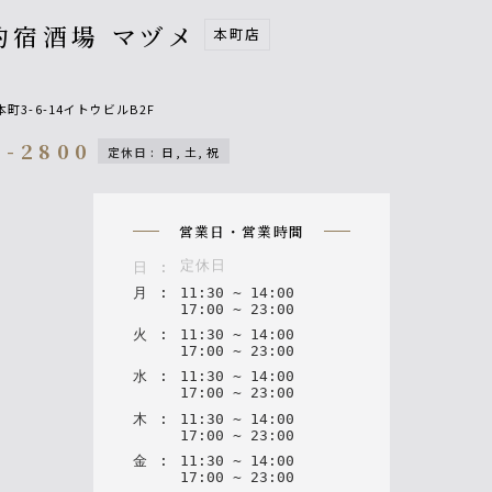
釣宿酒場 マヅメ
本町店
町3-6-14イトウビルB2F
3-2800
定休日
:
日, 土, 祝
on
営業日・営業時間
定休日
日
:
月
:
11
:
30
~
14
:
00
17
:
00
~
23
:
00
火
:
11
:
30
~
14
:
00
17
:
00
~
23
:
00
水
:
11
:
30
~
14
:
00
17
:
00
~
23
:
00
木
:
11
:
30
~
14
:
00
17
:
00
~
23
:
00
金
:
11
:
30
~
14
:
00
17
:
00
~
23
:
00