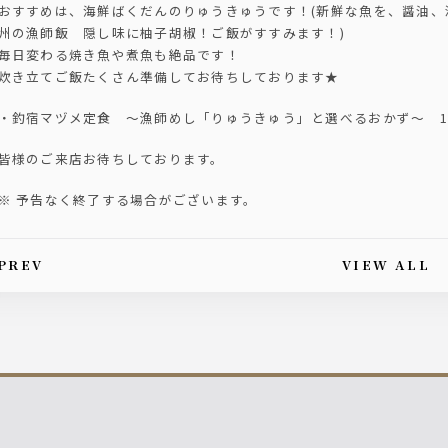
おすすめは、海鮮ばくだんのりゅうきゅうです！(新鮮な魚を、醤油
州の漁師飯 隠し味に柚子胡椒！ご飯がすすみます！)
毎日変わる焼き魚や煮魚も絶品です！
炊き立てご飯たくさん準備してお待ちしております★
・釣宿マヅメ定食 ～漁師めし「りゅうきゅう」と選べるおかず～ 1,1
皆様のご来店お待ちしております。
※ 予告なく終了する場合がございます。
PREV
VIEW ALL
is article's paging