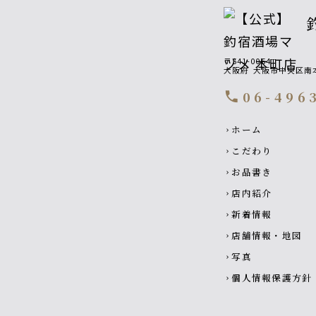
〒541-0054
大阪府
大阪市中央区南本
06-496
call
Footer navigati
ホーム
chevron_right
こだわり
chevron_right
お品書き
chevron_right
店内紹介
chevron_right
新着情報
chevron_right
店舗情報・地図
chevron_right
写真
chevron_right
個人情報保護方針
chevron_right