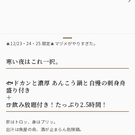
🎄12/23・24・25 限定🎄マヅメがやりすぎた。
寒い夜はこれ一択。
🐟ドカンと濃厚 あんこう鍋と自慢の刺身舟
盛り付き
＋
🍺飲み放題付き！たっぷり2.5時間！
肝はトロッ、身はプリッ。
出汁は魚屋の命、酒が止まらん危険鍋。