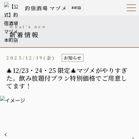
釣宿酒場 マヅメ
本町店
Open
Navig
ation
Menu
what's new
新着情報
2025/12/19(金)
お知らせ
🎄12/23・24・25 限定🎄マヅメがやりすぎ
た。飲み放題付プラン特別価格でご用意し
てます！