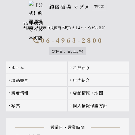
釣宿酒場 マヅメ
本町店
〒541-0054
大阪府
大阪市中央区南本町3-6-14イトウビルB2F
06-4963-2800
call
定休日
:
日, 土, 祝
Footer navigation
ホーム
こだわり
chevron_right
chevron_right
お品書き
店内紹介
chevron_right
chevron_right
新着情報
店舗情報・地図
chevron_right
chevron_right
写真
個人情報保護方針
chevron_right
chevron_right
営業日・営業時間