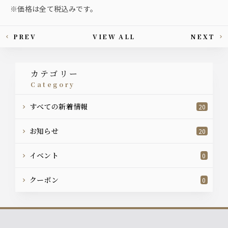
※価格は全て税込みです。
PREV
VIEW ALL
NEXT
This article's paging
カテゴリー
category
すべての新着情報
20
お知らせ
20
イベント
0
クーポン
0