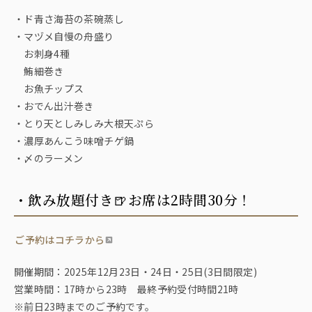
・ド青さ海苔の茶碗蒸し
・マヅメ自慢の舟盛り
お刺身4種
鮪細巻き
お魚チップス
・おでん出汁巻き
・とり天としみしみ大根天ぷら
・濃厚あんこう味噌チゲ鍋
・〆のラーメン
・飲み放題付き🍺お席は2時間30分！
ご予約はコチラから
開催期間：2025年12月23日・24日・25日(3日間限定)
営業時間：17時から23時 最終予約受付時間21時
※前日23時までのご予約です。