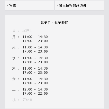
写真
個人情報保護方針
chevron_right
chevron_right
営業日・営業時間
定休日
日
:
月
:
11
:
00
~
14
:
30
17
:
00
~
23
:
00
火
:
11
:
00
~
14
:
30
17
:
00
~
23
:
00
水
:
11
:
00
~
14
:
30
17
:
00
~
23
:
00
木
:
11
:
00
~
14
:
30
17
:
00
~
23
:
00
金
:
11
:
00
~
14
:
30
17
:
00
~
23
:
00
土
:
12
:
00
~
14
:
30
17
:
00
~
22
:
00
定休日
祝
: