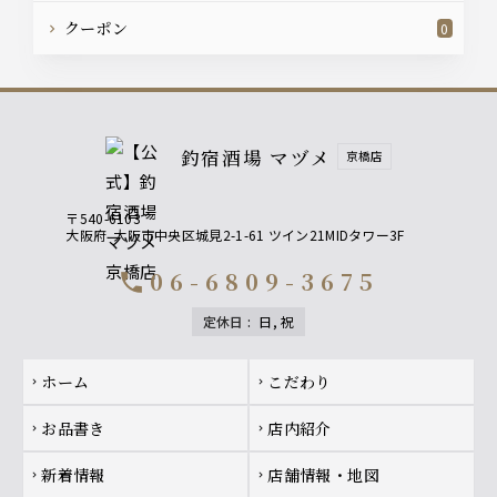
クーポン
0
釣宿酒場 マヅメ
京橋店
〒540-6103
大阪府
大阪市中央区城見2-1-61 ツイン21MIDタワー3F
06-6809-3675
call
定休日
:
日, 祝
Footer navigation
ホーム
こだわり
chevron_right
chevron_right
お品書き
店内紹介
chevron_right
chevron_right
新着情報
店舗情報・地図
chevron_right
chevron_right