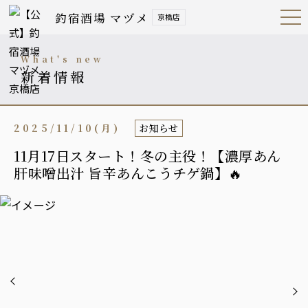
釣宿酒場 マヅメ
京橋店
Open
Navig
ation
Menu
what's new
新着情報
2025/11/10(月)
お知らせ
11月17日スタート！冬の主役！【濃厚あん
肝味噌出汁 旨辛あんこうチゲ鍋】🔥