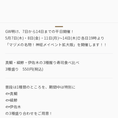
GW明け、7日から14日までの平日開催！
5月7日(木)・8日(金)・11日(月)～14日(木)⏰各日19時より
「マヅメの名物！神経〆イベント拡大版」を開催します！！
真鯛・縞鯵・伊佐木の3種握り寿司食べ比べ
3種盛り 550円(税込)
普段は1種類のところを、期間中は特別に
🐟真鯛
🐟縞鯵
🐟伊佐木
の3種盛り合わせをご用意！