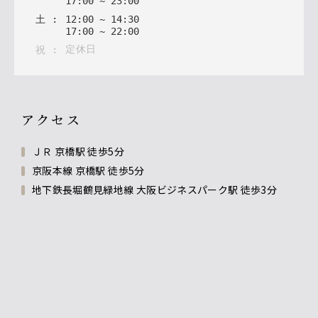
17
:
00
~
23
:
00
土
:
12
:
00
~
14
:
30
17
:
00
~
22
:
00
定休日
祝
:
アクセス
ＪＲ 京橋駅 徒歩5分
京阪本線 京橋駅 徒歩5分
地下鉄長堀鶴見緑地線 大阪ビジネスパーク駅 徒歩3分