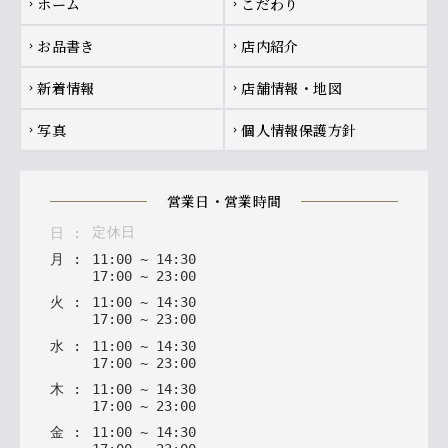
ホーム
こだわり
chevron_right
chevron_right
お品書き
店内紹介
chevron_right
chevron_right
新着情報
店舗情報・地図
chevron_right
chevron_right
写真
個人情報保護方針
chevron_right
chevron_right
営業日・営業時間
定休日
日
:
月
:
11
:
00
~
14
:
30
17
:
00
~
23
:
00
火
:
11
:
00
~
14
:
30
17
:
00
~
23
:
00
水
:
11
:
00
~
14
:
30
17
:
00
~
23
:
00
木
:
11
:
00
~
14
:
30
17
:
00
~
23
:
00
金
:
11
:
00
~
14
:
30