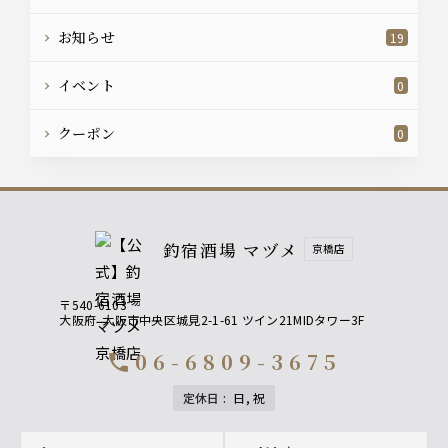
お知らせ
19
イベント
0
クーポン
0
釣宿酒場 マヅメ
京橋店
〒540-6103
大阪府
大阪市中央区城見2-1-61 ツイン21MIDタワー3F
06-6809-3675
call
定休日
:
日, 祝
Footer navigation