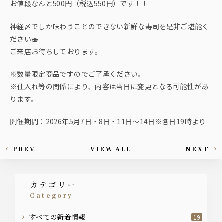
お値段なんと500円（税込550円）です！！
神経〆でしか味わうことのできない新鮮な寿司を是非ご堪能く
ださい🍣
ご来店お待ちしております。
※数量限定商品ですのでご了承ください。
※仕入れ等の関係により、内容は当日に変更となる可能性があ
ります。
開催期間：2026年5月7日・8日・11日～14日※各日19時より
PREV
VIEW ALL
NEXT
This article's paging
カテゴリー
category
すべての新着情報
19