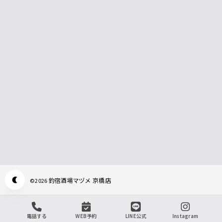
釣宿酒場マヅメ 京橋店
©
2026
Appearance mode switch
電話する
WEB予約
LINE公式
Instagram