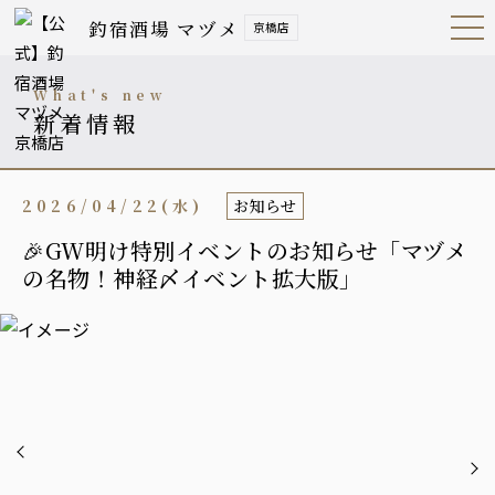
釣宿酒場 マヅメ
京橋店
Open
Navig
ation
Menu
what's new
新着情報
2026/04/22(水)
お知らせ
🎉GW明け特別イベントのお知らせ「マヅメ
の名物！神経〆イベント拡大版」