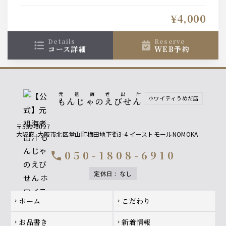
太子スペシャル】を味わうプレミアムプラン。
お一人様＋1000円（税込）で『えびせんもんじゃ食べ放
¥4,000
題』にグレードアップ出来ます。
details
reserve
コース詳細
WEB予約
元祖海老出汁
ホワイティうめだ店
もんじゃのえびせん
〒530-0027
大阪府
大阪市北区堂山町梅田地下街3-4 イーストモールNOMOKA
050-1808-6910
call
定休日
:
なし
Footer navigation
ホーム
こだわり
chevron_right
chevron_right
お品書き
新着情報
chevron_right
chevron_right