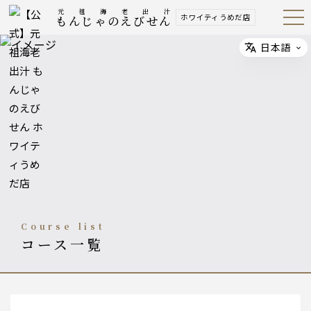
元祖海老出汁
ホワイティうめだ店
もんじゃのえびせん
Open
Navig
ation
Menu
日本語
Select
course list
コース一覧