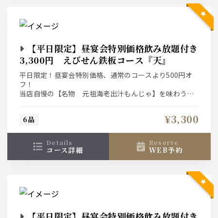
【平日限定】昼宴会特別価格飲み放題付き
3,300円 えびせん鉄板コース『天』
平日限定！昼宴会特別価格、通常のコースより500円オ
フ！
当店自慢の【名物 元祖海老出汁もんじゃ】を味わうカ
ジュアルプランです。お一人様＋1,000円（税込）で『え
びせんもんじゃ食べ放題』にグレードアップ出来ます。
¥3,300
6品
details
reserve
コース詳細
WEB予約
【平日限定】昼宴会特別価格飲み放題付き