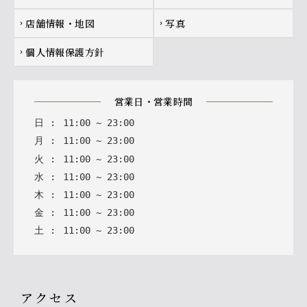
店舗情報・地図
写真
chevron_right
chevron_right
個人情報保護方針
chevron_right
営業日・営業時間
日
:
11
:
00
~
23
:
00
月
:
11
:
00
~
23
:
00
火
:
11
:
00
~
23
:
00
水
:
11
:
00
~
23
:
00
木
:
11
:
00
~
23
:
00
金
:
11
:
00
~
23
:
00
土
:
11
:
00
~
23
:
00
アクセス