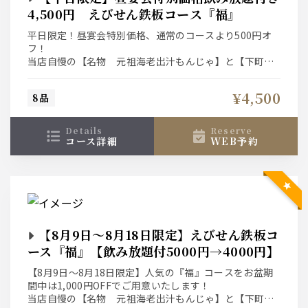
4,500円 えびせん鉄板コース『福』
平日限定！昼宴会特別価格、通常のコースより500円オ
フ！
当店自慢の【名物 元祖海老出汁もんじゃ】と【下町明
太子スペシャル】を味わうプレミアムプラン。お一人様
＋1,000円（税込）で『えびせんもんじゃ食べ放題』にグ
¥4,500
8品
レードアップ出来ます。
details
reserve
コース詳細
WEB予約
【8月9日～8月18日限定】えびせん鉄板コ
ース『福』【飲み放題付5000円→4000円】
【8月9日～8月18日限定】人気の『福』コースをお盆期
間中は1,000円OFFでご用意いたします！
当店自慢の【名物 元祖海老出汁もんじゃ】と【下町明