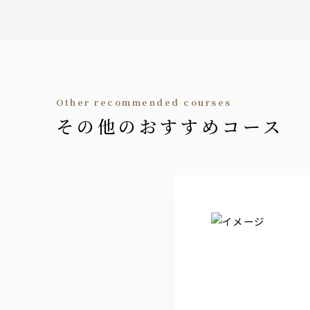
■ライチウーロン ■ライチグレープフ
サワー
■レモンサワー
■ジンジャーレモンサワー
■グレープフルーツサワー
■ウーロンハイ
other recommended courses
その他のおすすめコース
ソフトドリンク
■オレンジ ■グレープフルーツ
■トマト ■烏龍茶
■パイナップル ■クランベリー
■ペプシコーラ ■ジンジャエール