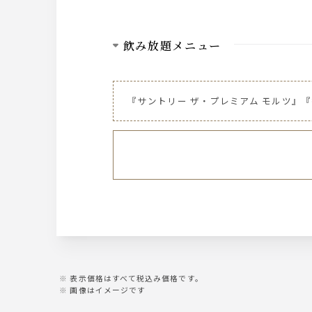
飲み放題メニュー
ビール
■プレミアムモルツ
『サントリー ザ・プレミアム モルツ』
■プレミアムモルツ 香るエール
■東京クラフト
ワイン
■ワイン（白/赤）
ウィスキー
■ジムビームハイボール ■メガジムビー
■ペプシハイボール ■ジンジャーハ
カクテル
表示価格はすべて税込み価格です。
■ジントニック ■モスコミュール
画像はイメージです
■ファジーネーブル ■ピーチウーロン
■カシスソーダ ■カシスオレンジ