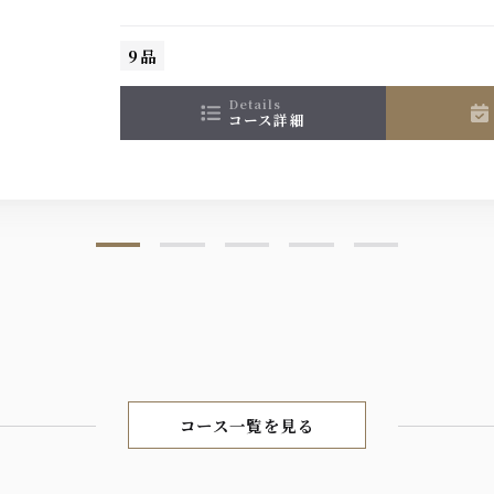
種生ビール付プレミアム飲み放題プランがついたBEER
ス！『黒毛和牛サイコロステーキ』と自慢のビール
さい。
9品
details
コース詳細
コース一覧を見る