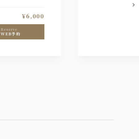
＆GRILL特別コー
を存分にお楽しみくだ
¥6,000
reserve
WEB予約