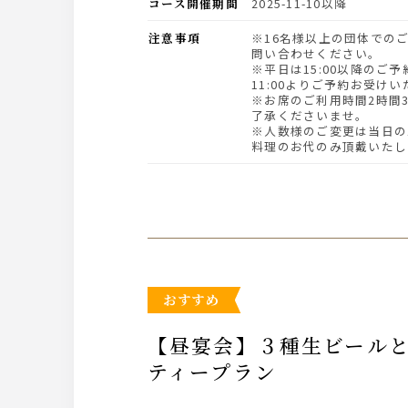
コース開催期間
2025-11-10以降
注意事項
※16名様以上の団体でのご利用の際はお電話にてお
問い合わせください。
※平日は15:00以降のご
11:00よりご予約お受け
※お席のご利用時間2時間
了承くださいませ。
※人数様のご変更は当日の1
料理のお代のみ頂戴いたし
おすすめ
【昼宴会】３種生ビールと「シャルキュトリープレート＆チキングリル」を愉しむランチパー
ティープラン