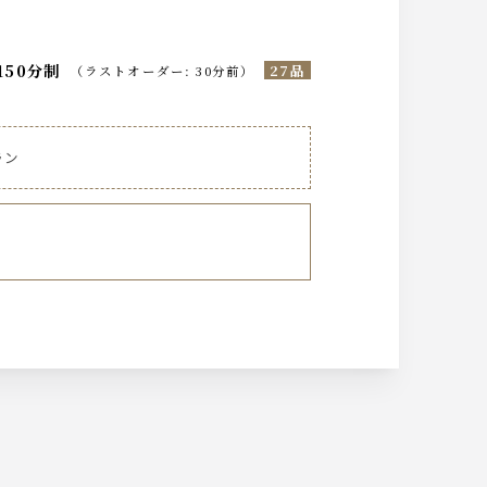
150分制
27品
（
ラストオーダー
:
30分前
）
ラン