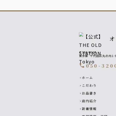
〒100-0005
東京都
千代田区丸の内1-
050-320
call
Footer navigatio
ホーム
chevron_right
こだわり
chevron_right
お品書き
chevron_right
店内紹介
chevron_right
新着情報
chevron_right