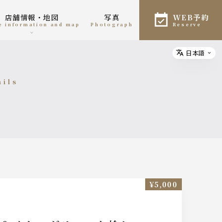
店舗情報・地図
写真
WEB予約
re information and map
photograph
reserve
日本語
Select
ails
細
¥5,000