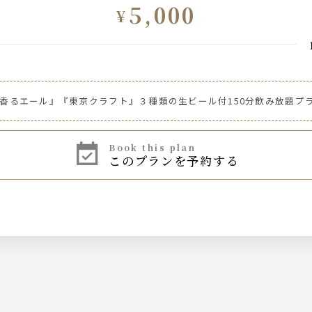
5,000
¥
『香るエール』『東京クラフト』３種類の生ビール付150分飲み放題プ
book this plan
このプランを予約する
ムハイボール
イボール
 ■キューバリバー
 ■カシスウーロン