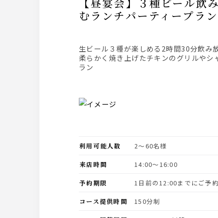
【昼宴会】３種ビール飲み放題2.5ｈ付「シャルキュトリープレート＆チキングリル」を愉し
むランチパーティープラン
生ビール３種が楽しめる2時間30分飲み
柔らかく焼き上げたチキンのグリルやシ
ラン
利用可能人数
2〜60名様
来店時間
14:00〜16:00
予約期限
1日前の12:00までにご
コース提供時間
150分制