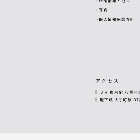
店舗情報・地図
chevron_right
写真
chevron_right
個人情報保護方針
chevron_right
アクセス
ＪＲ 東京駅 八重洲
地下鉄 大手町駅 B