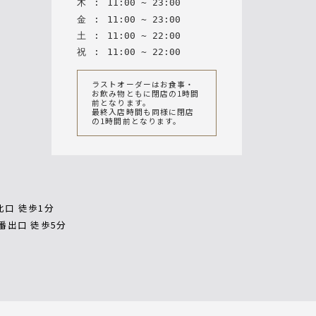
木
:
11
:
00
~
23
:
00
金
:
11
:
00
~
23
:
00
土
:
11
:
00
~
22
:
00
祝
:
11
:
00
~
22
:
00
ラストオーダーはお食事・
お飲み物ともに閉店の1時間
前となります。
最終入店時間も同様に閉店
の1時間前となります。
北口 徒歩1分
7番出口 徒歩5分