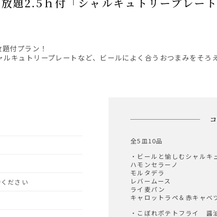
放題付プラン！
ャルキュトリープレートなど、ビールによく合うおつまみをそろ
全5皿10品
・ビールと愉しむシャルキ
ハモンセラーノ
モルタデラ
レバームース
予約ください
ライ麦パン
キャロットラペ＆赤キャベ
・こぼれポテトフライ 醤