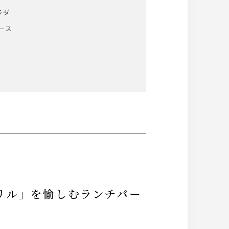
ラダ
ース