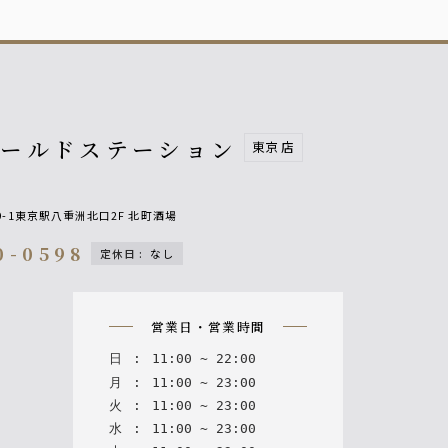
オールドステーション
東京店
9-1東京駅八重洲北口2F 北町酒場
0-0598
定休日
:
なし
n
営業日・営業時間
日
:
11
:
00
~
22
:
00
月
:
11
:
00
~
23
:
00
火
:
11
:
00
~
23
:
00
水
:
11
:
00
~
23
:
00