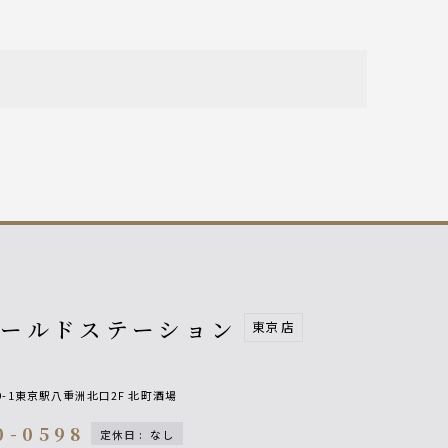
オールドステーション
東京店
9-1東京駅八重洲北口2F 北町酒場
0-0598
定休日
:
なし