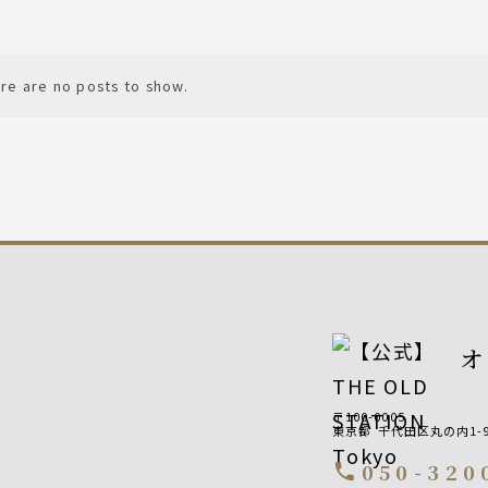
re are no posts to show.
〒100-0005
東京都
千代田区丸の内1-
050-320
call