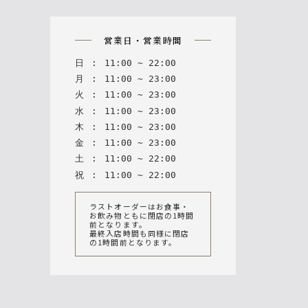
n
営業日・営業時間
日
:
11
:
00
~
22
:
00
月
:
11
:
00
~
23
:
00
火
:
11
:
00
~
23
:
00
水
:
11
:
00
~
23
:
00
木
:
11
:
00
~
23
:
00
金
:
11
:
00
~
23
:
00
土
:
11
:
00
~
22
:
00
祝
:
11
:
00
~
22
:
00
ラストオーダーはお食事・
お飲み物ともに閉店の1時間
前となります。
最終入店時間も同様に閉店
の1時間前となります。