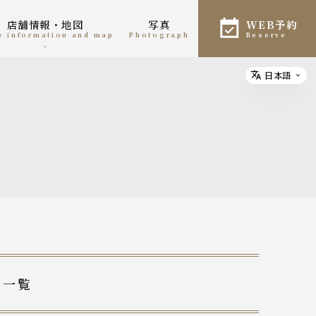
店舗情報・地図
写真
WEB予約
re information and map
photograph
reserve
日本語
Select
稿一覧