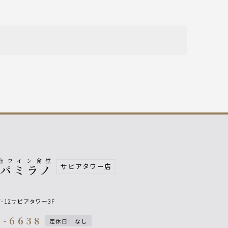
座ワイン食堂
サピアタワー店
パパミラノ
-12サピアタワー3F
6-6638
定休日
:
なし