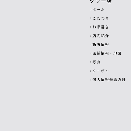
Footer navigatio
ホーム
chevron_right
こだわり
chevron_right
お品書き
chevron_right
店内紹介
chevron_right
新着情報
chevron_right
店舗情報・地図
chevron_right
写真
chevron_right
クーポン
chevron_right
個人情報保護方針
chevron_right