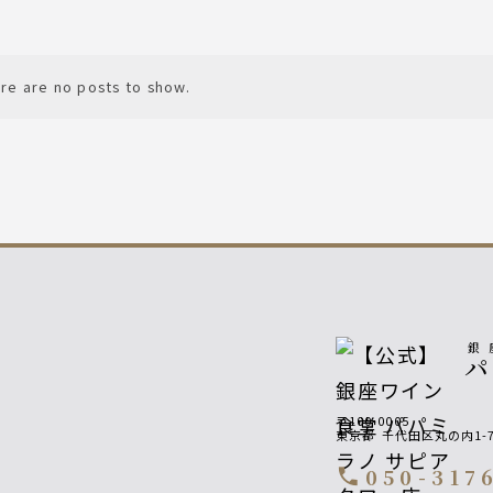
re are no posts to show.
銀
〒100-0005
東京都
千代田区丸の内1-7
050-317
call