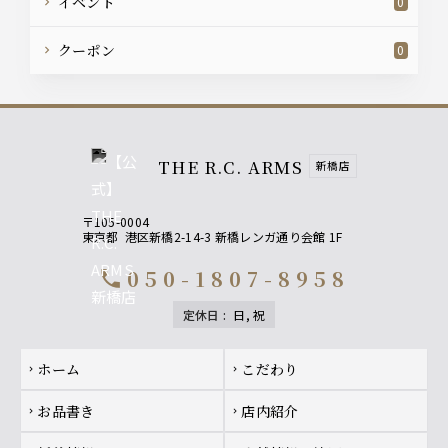
イベント
0
クーポン
0
THE R.C. ARMS
新橋店
〒105-0004
東京都
港区新橋2-14-3 新橋レンガ通り会館 1F
050-1807-8958
call
定休日
:
日, 祝
Footer navigation
ホーム
こだわり
chevron_right
chevron_right
お品書き
店内紹介
chevron_right
chevron_right