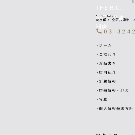
〒103-0028
東京都
中央区八重洲1-3
03-324
call
Footer navigati
ホーム
chevron_right
こだわり
chevron_right
お品書き
chevron_right
店内紹介
chevron_right
新着情報
chevron_right
店舗情報・地図
chevron_right
写真
chevron_right
個人情報保護方針
chevron_right