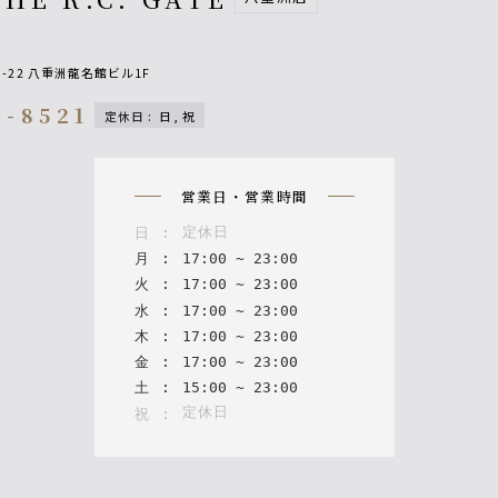
-22 八重洲龍名館ビル1F
2-8521
定休日
:
日, 祝
on
営業日・営業時間
定休日
日
:
月
:
17
:
00
~
23
:
00
火
:
17
:
00
~
23
:
00
水
:
17
:
00
~
23
:
00
木
:
17
:
00
~
23
:
00
金
:
17
:
00
~
23
:
00
土
:
15
:
00
~
23
:
00
定休日
祝
: