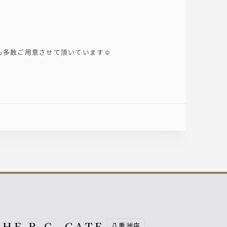
。
多数ご用意させて頂いています☺️
THE R.C. GATE
八重洲店