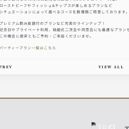
ローストビーフやフィッシュ&チップスが楽しめるプランなど
シチュエーションによって選べるコースを数種類ご用意しております
プレミアム飲み放題付のプランなど充実のラインナップ！
記念日やプライベート利用、結婚式二次会や同窓会にも最適なプランも
この機会に是非ともご予約・ご来店くださいませ。
パーティープラン一覧はこちら
PREV
VIEW ALL
is article's paging