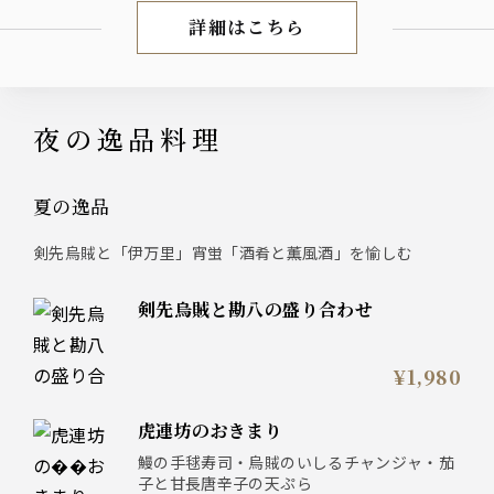
詳細はこちら
宴会コース
夜の逸品料理
夏の逸品
剣先烏賊と「伊万里」宵蛍「酒肴と薫風酒」を愉しむ
剣先烏賊と勘八の盛り合わせ
¥1,980
虎連坊のおきまり
鰻の手毬寿司・烏賊のいしるチャンジャ・茄
子と甘長唐辛子の天ぷら