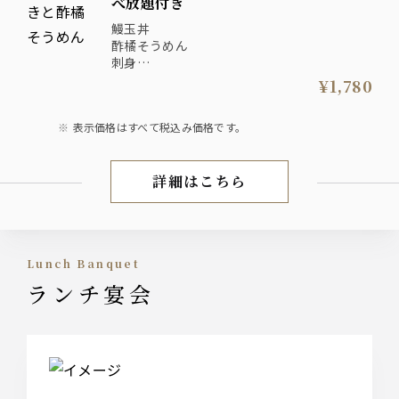
べ放題付き
鰻玉丼
酢橘そうめん
刺身
野菜天ぷら
¥1,780
とろろ・漬物・味噌汁・薬味・出汁
表示価格はすべて税込み価格です。
詳細はこちら
ランチ
Lunch Banquet
ランチ宴会