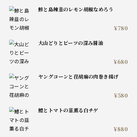
鯵と島辣韭のレモン胡椒なめろう
¥780
大山どりとビーツの深み醤油
¥680
ヤングコーンと荏胡麻の肉巻き揚げ
¥580
鱧とトマトの韮薫る白チゲ
¥880