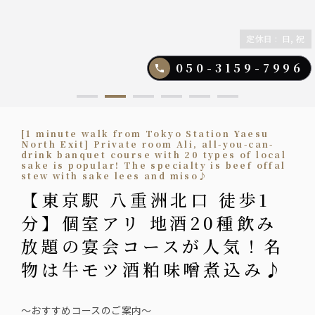
定休日
:
日, 祝
050-3159-7996
[1 minute walk from Tokyo Station Yaesu
North Exit] Private room Ali, all-you-can-
drink banquet course with 20 types of local
sake is popular! The specialty is beef offal
stew with sake lees and miso♪
【東京駅 八重洲北口 徒歩1
分】個室アリ 地酒20種飲み
放題の宴会コースが人気！名
物は牛モツ酒粕味噌煮込み♪
～おすすめコースのご案内～