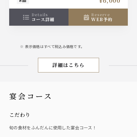
¥6,000
8品
い。
日本酒20種飲み放題付き6,000円
details
reserve
コース詳細
WEB予約
表示価格はすべて税込み価格です。
詳細はこちら
お盆期間限定コース
宴会コース
こだわり
旬の食材をふんだんに使用した宴会コース！