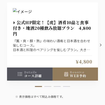
公式HP限定！【虎】酒肴10品と食事
付き・地酒20種飲み放題プラン 4,800
円
『薫・爽・醇・熟』の味わい酒肴と日本酒を合わせ
愉しむコース。
日本酒と料理のペアリングを愉しむプラン。大きく4
タイプ別に分けた日本酒にそれぞれ合う酒肴をご用
意。20種のラインナップの中から色々飲み比べてお
¥4,800
料理との相性も探ってみて下さい。
details
reserve
コース詳細
WEB予約
表示価格はすべて税込み価格です。