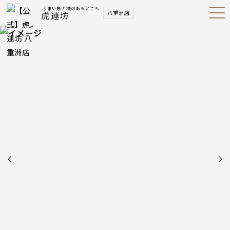
うまい魚と酒のあるところ
八重洲店
虎連坊
Open
Navig
ation
Menu