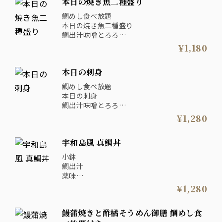
本日の焼き魚二種盛り
鯛めし食べ放題
本日の焼き魚二種盛り
鯛出汁味噌とろろ
お漬物・味噌汁
¥1,180
本日の刺身
鯛めし食べ放題
本日の刺身
鯛出汁味噌とろろ
お漬物・味噌汁
¥1,280
宇和島風 真鯛丼
小鉢
鯛出汁
薬味
漬物
¥1,280
味噌汁
鰻蒲焼きと酢橘そうめん御膳 鯛めし食