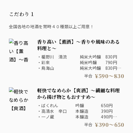
こだわり１
全国各地の地酒を常時４０種類以上ご用意！
香り高い【薫酒】～香りや風味のある
料理と～
・楯野川 清流 純米大吟醸 830円
・彩來 純米吟醸 790円
・鳥海山 純米大吟醸 830円
・ＭＩＹＡＳＡＫＡ 純米吟醸 690円
¥590〜830
半合
・楽器正宗 本醸造 590円
・桃の滴 純米吟醸 690円
軽快でなめらか【爽酒】～繊細な料理
・信濃鶴 純米吟醸 590円
から揚げ物ともおすすめ～
・ばくれん 吟醸 650円
・高清水 辛口 本醸造 390円
・一ノ蔵 本醸造 490円
・〆張鶴 特別本醸造 590円
¥390〜650
半合
・越乃景虎 超辛口 普通酒 490円