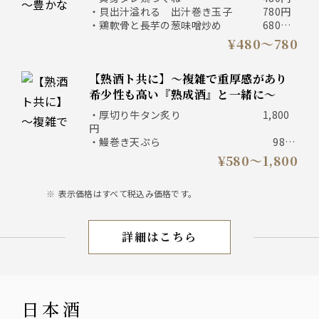
・貝出汁溢れる 出汁巻き玉子 780円
・鶏軟骨と長芋の葱味噌炒め 680円
・鯛味噌ちくわの磯場げ 580円
¥480〜780
・大山どりネギマ焼き 580円
・つぶ貝芥子ぬた 580円
【熟酒ト共に】～複雑で重厚感があり
希少性も高い『熟成酒』と一緒に～
・厚切り牛タン炙り 1,800
円
・鰻巻き天ぷら 980
円
¥580〜1,800
・クリームチーズのたまり醤油漬け 580
円
表示価格はすべて税込み価格です。
・漬けまぐろ頬の葱間焼き 880
円
・砂ずり山椒竜田 580
詳細はこちら
円
夜の逸品料理
日本酒