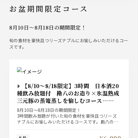
お盆期間限定コース
8月10日～8月18日の期間限定！
旬の食材を豪快且つリーズナブルにお愉しみいただけるコー
スです。
【8/10～8/18限定】3時間 日本酒20
種飲み放題付 勘八のお造り×氷温熟成
三元豚の蒸篭蒸しを愉しむコース…
6,000円
8月10日～8月18日の期間限定！
3時間飲み放題が付いた旬の食材を豪快且つリーズ
ナブルにお愉しみいただけるコースです。勘八のお
造りには夏酒をお一人様半合サービスさせていただ
きますので日本酒とのペアリングもお愉しみくださ