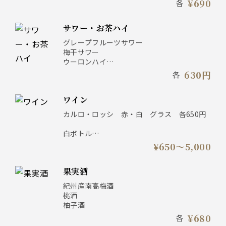
¥690
各
ハイボール 980円
【碧】
シングル 1,080円
サワー・お茶ハイ
ハイボール 1,080円
グレープフルーツサワー
梅干サワー
ウーロンハイ
伊右衛門ハイ
630円
各
ワイン
カルロ・ロッシ 赤・白 グラス 各650円
白ボトル
ラ フォン フランセーズ 3,900円
¥650〜5,000
ロミオ フリウリ ソーヴィニヨンブラン
5,000円
果実酒
赤ボトル
紀州産南高梅酒
シャトー モントルドン 3,900円
桃酒
レオナルド キャンティ 5,000円
柚子酒
¥680
各