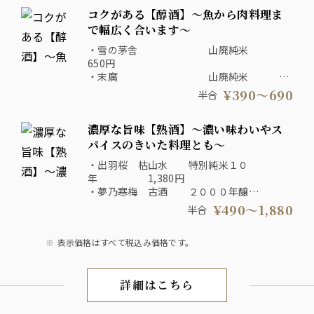
・澤乃井 普通酒 490円
コクがある【醇酒】～魚から肉料理ま
・あたごのまつ 本醸造 490円
・雨後の月 純米 590円
で幅広く合います～
・開運 特別本醸造 590円
・雪の茅舎 山廃純米
650円
・末廣 山廃純米
490円
¥390〜690
半合
・惣誉 生もと純米
590円
濃厚な旨味【熟酒】～濃い味わいやス
・鳳陽 超辛口 純米
590円
パイスのきいた料理とも～
・國盛 にごり酒 普通酒
・出羽桜 枯山水 特別純米１０
390円
年 1,380円
・竹岡 総の舞 特別純米
・夢乃寒梅 古酒 ２０００年醸
690円
造 1,880円
¥490〜1,880
半合
・金陵 純米
・達磨正宗 純米３
490円
年 980円
・吉乃川 純米
表示価格はすべて税込み価格です。
・辨天娘 玉栄 純
490円
米 590円
・剣菱 黒松 山腐本醸造１ー５
詳細はこちら
年 490円
日本酒
・澤屋まつもと 守破離 愛山 純米長期熟
成 1,180円