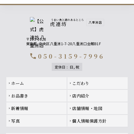
うまい魚と酒のあるところ
八重洲店
虎連坊
〒103-0028
東京都
中央区八重洲1-7-20八重洲口会館B1F
050-3159-7996
call
定休日
:
日, 祝
Footer navigation
ホーム
こだわり
chevron_right
chevron_right
お品書き
店内紹介
chevron_right
chevron_right
新着情報
店舗情報・地図
chevron_right
chevron_right
写真
個人情報保護方針
chevron_right
chevron_right