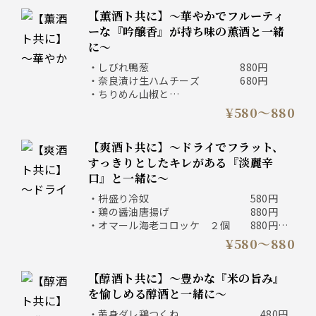
【薫酒ト共に】～華やかでフルーティ
ーな『吟醸香』が持ち味の薫酒と一緒
に～
・しびれ鴨葱 880円
・奈良漬け生ハムチーズ 680円
・ちりめん山椒と
釜揚げシラスのサラダ 880円
¥580〜880
・酒粕チーズのハムカツ 880円
・塩鮭のポテトサラダ 680円
【爽酒ト共に】～ドライでフラット、
・サバの檸檬〆 780円
・雪塩冷やしトマト 580円
すっきりとしたキレがある『淡麗辛
口』と一緒に～
・枡盛り冷奴 580円
・鶏の醤油唐揚げ 880円
・オマール海老コロッケ ２個 880円
・長芋の雲丹山葵醤油 580円
¥580〜880
・紅天さつま揚げ 580円
・胡麻サバ 780円
【醇酒ト共に】～豊かな『米の旨み』
を愉しめる醇酒と一緒に～
・黄身ダレ鶏つくね 480円