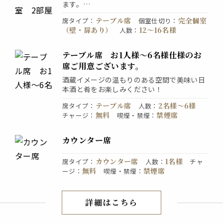
ます。
会社の打ち上げや壮行会・旧友との同窓会な
テーブル席
完全個室
席タイプ
：
個室仕切り
：
どに最適です。
（壁・扉あり）
12〜16名様
人数
：
テーブル席 お1人様～6名様仕様のお
席ご用意ございます。
酒蔵イメージの温もりのある空間で美味い日
本酒と肴をお楽しみください！
テーブル席
2名様〜6様
席タイプ
：
人数
：
無料
禁煙席
チャージ
：
喫煙・禁煙
：
カウンター席
カウンター席
1名様
席タイプ
：
人数
：
チャ
無料
禁煙席
ージ
：
喫煙・禁煙
：
詳細はこちら
店内紹介