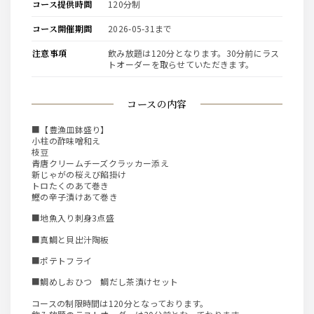
コース提供時間
120分制
コース開催期間
2026-05-31まで
注意事項
飲み放題は120分となります。30分前にラス
トオーダーを取らせていただきます。
コースの内容
■【豊漁皿鉢盛り】
小柱の酢味噌和え
枝豆
青唐クリームチーズクラッカー添え
新じゃがの桜えび餡掛け
トロたくのあて巻き
鰹の辛子漬けあて巻き
■地魚入り刺身3点盛
■真鯛と貝出汁陶板
■ポテトフライ
■鯛めしおひつ 鯛だし茶漬けセット
コースの制限時間は120分となっております。