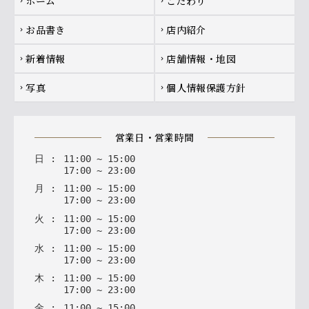
ホーム
こだわり
chevron_right
chevron_right
お品書き
店内紹介
chevron_right
chevron_right
新着情報
店舗情報・地図
chevron_right
chevron_right
写真
個人情報保護方針
chevron_right
chevron_right
営業日・営業時間
日
:
11
:
00
~
15
:
00
17
:
00
~
23
:
00
月
:
11
:
00
~
15
:
00
17
:
00
~
23
:
00
火
:
11
:
00
~
15
:
00
17
:
00
~
23
:
00
水
:
11
:
00
~
15
:
00
17
:
00
~
23
:
00
木
:
11
:
00
~
15
:
00
17
:
00
~
23
:
00
金
:
11
:
00
~
15
:
00