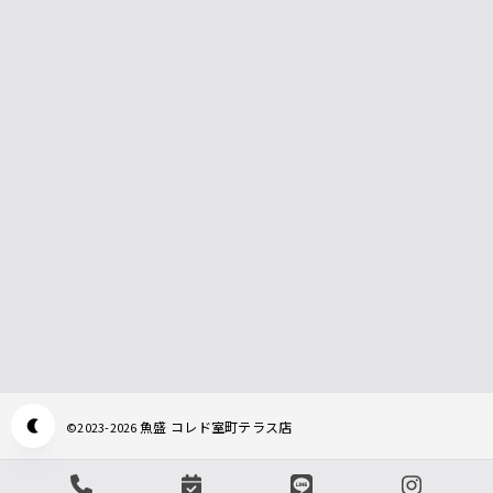
魚盛 コレド室町テラス店
©
2023-2026
Appearance mode switch