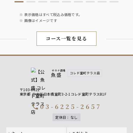
ソフトドリンク
ウーロン茶、ジャスミン茶、オレンジジュース、ペプシコ
表示価格はすべて税込み価格です。
ーラ、ジンジャーエール
画像はイメージです
コース一覧を見る
サカナ酒場
コレド室町テラス店
魚盛
〒103-0022
東京都
中央区日本橋室町3-2-1コレド室町テラスB1F
03-6225-2657
call
定休日
:
なし
Footer navigation