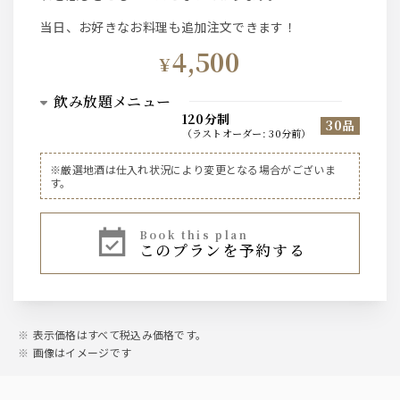
当日、お好きなお料理も追加注文できます！
4,500
¥
飲み放題メニュー
120分制
30品
（
ラストオーダー
:
30分前
）
ビール
※厳選地酒は仕入れ状況により変更となる場合がございま
す。
ザ・プレミアム・モルツ樽生
book this plan
サワー、お茶ハイ
このプランを予約する
レモンサワー、柚子サワー、白桃サワー、バイスサワー、
シークワーサーサワー
トマトサワー、ウーロンハイ、緑茶ハイ、
表示価格はすべて税込み価格です。
ハイボール
画像はイメージです
角ハイボール、ジムビームハイボール、ジンジャーハイボ
ール、ペプシハイボール