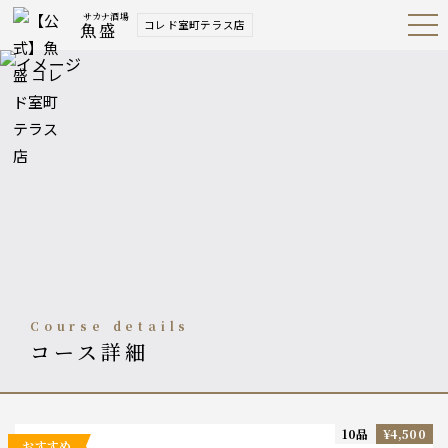
サカナ酒場
コレド室町テラス店
魚盛
Open
Navig
ation
Menu
course details
コース詳細
10品
¥4,500
おすすめ