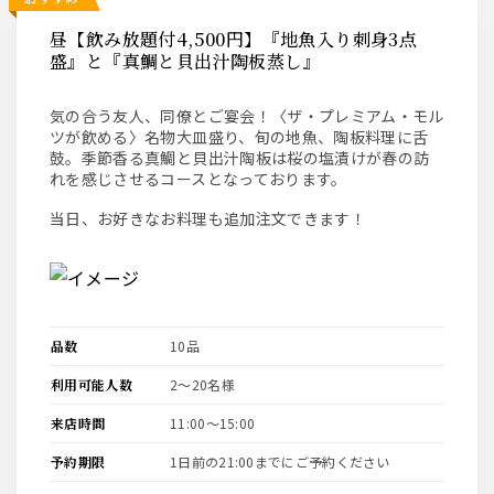
昼【飲み放題付4,500円】『地魚入り刺身3点
盛』と『真鯛と貝出汁陶板蒸し』
気の合う友人、同僚とご宴会！〈ザ・プレミアム・モル
ツが飲める〉名物大皿盛り、旬の地魚、陶板料理に舌
鼓。季節香る真鯛と貝出汁陶板は桜の塩漬けが春の訪
れを感じさせるコースとなっております。
当日、お好きなお料理も追加注文できます！
品数
10品
利用可能人数
2〜20名様
来店時間
11:00〜15:00
予約期限
1日前の21:00までにご予約ください