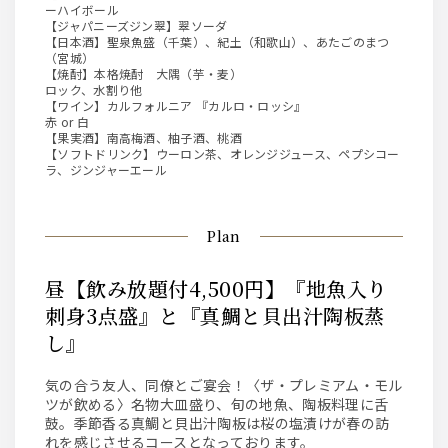
ーハイボール
【ジャパニーズジン翠】翠ソーダ
【日本酒】聖泉魚盛（千葉）、紀土（和歌山）、あたごのまつ
（宮城）
【焼酎】本格焼酎 大隅（芋・麦）
ロック、水割り他
【ワイン】カルフォルニア 『カルロ・ロッシ』
赤 or 白
【果実酒】南高梅酒、柚子酒、桃酒
【ソフトドリンク】ウーロン茶、オレンジジュース、ペプシコー
ラ、ジンジャーエール
Plan
昼【飲み放題付4,500円】『地魚入り
刺身3点盛』と『真鯛と貝出汁陶板蒸
し』
気の合う友人、同僚とご宴会！〈ザ・プレミアム・モル
ツが飲める〉名物大皿盛り、旬の地魚、陶板料理に舌
鼓。季節香る真鯛と貝出汁陶板は桜の塩漬けが春の訪
れを感じさせるコースとなっております。