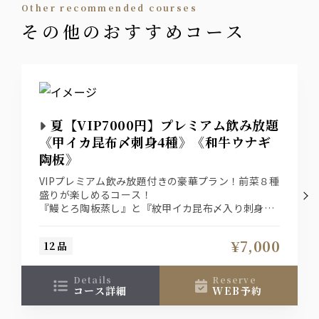
other recommended courses
ジャパニーズジン翠
その他のおすすめコース
翠ソーダ
日本酒
あたごのまつ 鮮烈辛口（宮城）、紀土 純米（和歌山）、
魚盛（千葉）
夏【VIP7000円】プレミアム飲み放題
《甲イカ昆布〆刺身4種》《和牛ウナギ
焼酎
陶板》
本格焼酎 大隅（芋・麦）
ロック、水割り他
VIPプレミアム飲み放題付きの豪華プラン！前菜８種
盛りが楽しめるコース！
ワイン
『鰻とろ陶板蒸し』と『紋甲イカ昆布〆入り刺身4
種盛り合わせ』！『前菜皿鉢8種』、締めは『鯛め
カルフォルニア 『カルロ・ロッシ』
し茶漬け』と最後まで楽しめるコース。ザ・プレミ
赤 or 白
¥7,000
12品
アム・モルツと地酒6種堪能２時間飲み放題付きプ
ラン。
梅酒
details
reserve
コース詳細
WEB予約
南高梅酒