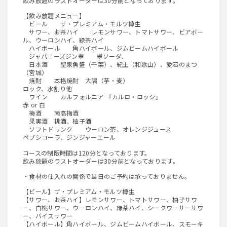
飲み放題のラストオーダーは30分前となっております。
【飲み放題メニュー】
ビール ザ・プレミアム・モルツ樽生
サワー、お茶ハイ レモンサワー、トマトサワー、ビアボー
ル、ウーロンハイ、緑茶ハイ
ハイボール 角ハイボール、ジムビームハイボール
ジャパニーズジン翠 翠ソーダ、
日本酒 聖泉魚盛（千葉）、紀土（和歌山）、愛宕のまつ
（宮城）
焼酎 本格焼酎 大隅（芋・麦）
ロック、水割り他
ワイン カルフォルニア 『カルロ・ロッシ』
赤 or 白
梅酒 南高梅酒
果実酒 桃酒、柚子酒
ソフトドリンク ウーロン茶、オレンジジュース
ペプシコーラ、ジンジャーエール
コースの制限時間は120分となっております。
飲み放題のラストオーダーは30分前となっております。
・食材の仕入れの関係で当日のご予約は承っておりません。
【ビール】ザ・プレミアム・モルツ樽生
【サワー、お茶ハイ】レモンサワー、トマトサワー、柚子サワ
ー、白桃サワー、ウーロンハイ、緑茶ハイ、シークワーサーサワ
ー、バイスサワー
【ハイボール】角ハイボール、ジムビームハイボール、スモーキ