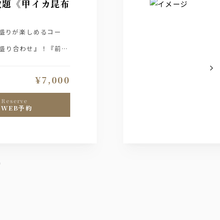
放題《甲イカ昆布
種盛りが楽しめるコー
盛り合わせ』！『前菜
めるコース。ザ・プレ
ラン。
¥7,000
reserve
WEB予約