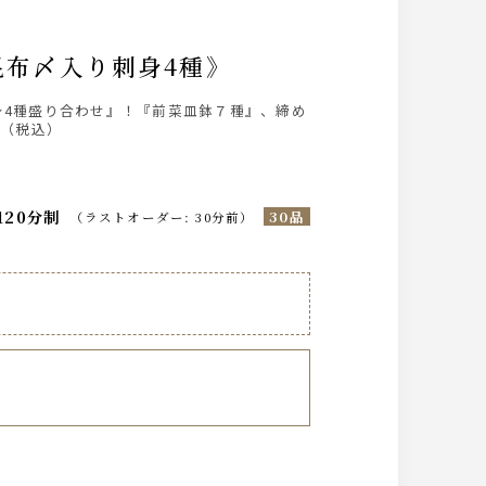
昆布〆入り刺身4種》
身4種盛り合わせ』！『前菜皿鉢７種』、締め
円（税込）
120分制
30品
（
ラストオーダー
:
30分前
）