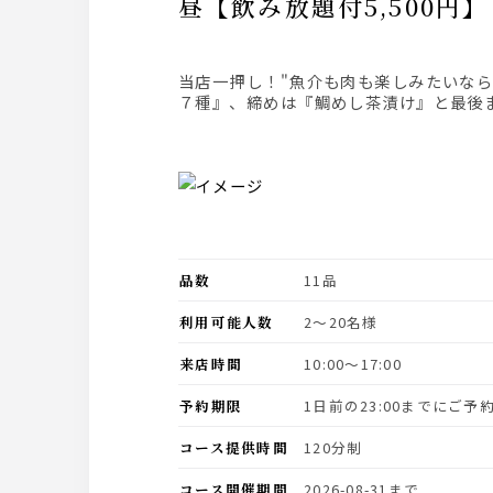
昼【飲み放題付5,50
当店一押し！"魚介も肉も楽しみたいならこのコース！ 『和牛とトマトの陶板蒸し』『紋甲イカの昆布締め入り刺身4種盛り合わせ』！『前菜皿鉢
７種』、締めは『鯛めし茶漬け』と最後ま
品数
11品
利用可能人数
2〜20名様
来店時間
10:00〜17:00
予約期限
1日前の23:00までにご
コース提供時間
120分制
コース開催期間
2026-08-31まで