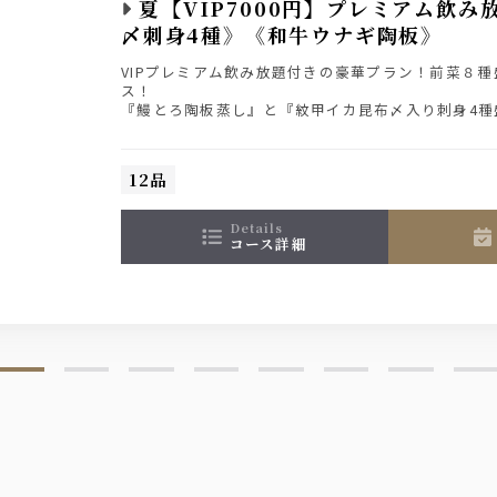
夏【VIP7000円】プレミアム飲み
〆刺身4種》《和牛ウナギ陶板》
ース、ペプシコーラ、ジンジャーエール
VIPプレミアム飲み放題付きの豪華プラン！前菜８
ス！
『鰻とろ陶板蒸し』と『紋甲イカ昆布〆入り刺身4種
皿鉢8種』、締めは『鯛めし茶漬け』と最後まで楽し
ミアム・モルツと地酒6種堪能２時間飲み放題付きプ
12品
details
コース詳細