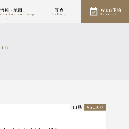
舗情報・地図
写真
WEB予約
formation and map
gallery
reserve
ails
細
11品
¥5,500