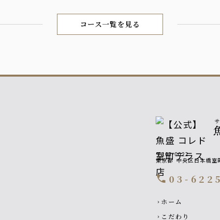
コース一覧を見る
〒103-0022
東京都
中央区日本橋室町
03-622
call
Footer navigati
ホーム
chevron_right
こだわり
chevron_right