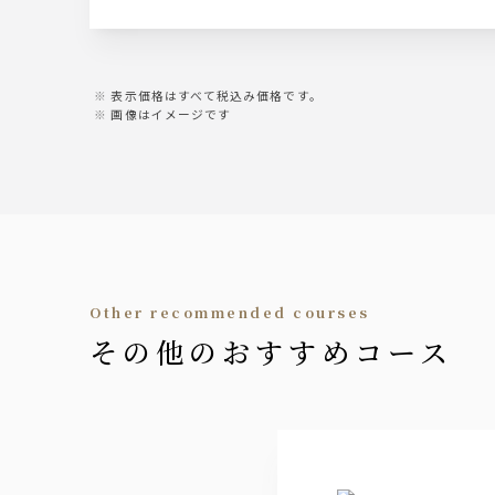
ジャパニーズジン翠
翠ソーダ
表示価格はすべて税込み価格です。
画像はイメージです
日本酒
あたごのまつ 鮮烈辛口（宮城）、紀土 
焼酎
本格焼酎 大隅（芋・麦）
ロック、水割り他
ワイン
other recommended courses
その他のおすすめコース
カルフォルニア 『カルロ・ロッシ』
赤 or 白
梅酒
南高梅酒