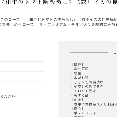
0円】《和牛のトマト陶板蒸し》《紋甲イカの
で楽しめるコース。 ザ・プレミアム・モルツ入り２時間飲み放題
【皿鉢】
・よせ豆腐
・枝豆
・よだれ鶏
・ししゃも南蛮漬け
・イワシのあて巻き
・トロたく巻き
・もずく酢
予約ください
【刺身】
・紋甲イカ昆布〆入り刺身
【揚物】
・ポテトフライ