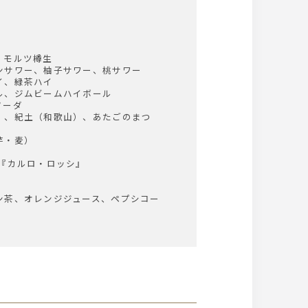
・モルツ樽生
ンサワー、柚子サワー、桃サワー
イ、緑茶ハイ
ル、ジムビームハイボール
ソーダ
）、紀土（和歌山）、あたごのまつ
芋・麦）
 『カルロ・ロッシ』
ン茶、オレンジジュース、ペプシコー