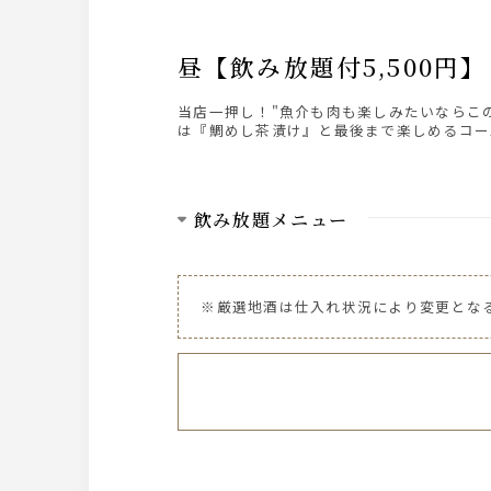
昼【飲み放題付5,50
当店一押し！"魚介も肉も楽しみたいならこ
は『鯛めし茶漬け』と最後まで楽しめるコー
飲み放題メニュー
ビール
ザ・プレミアム・モルツ樽生
※厳選地酒は仕入れ状況により変更とな
サワー、お茶ハイ
レモンサワー、柚子サワー、白桃サワー、
トマトサワー、ウーロンハイ、緑茶ハイ、
ハイボール
角ハイボール、ジムビームハイボール、ジ