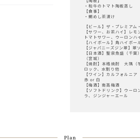
【陶板】
・和牛のトマト陶板蒸し
【食事】
・鯛めし茶漬け
【ビール】ザ・プレミアム
【サワー、お茶ハイ】レモ
トマトサワー、ウーロンハ
【ハイボール】角ハイボー
【ジャパニーズジン翠】翠
【日本酒】聖泉魚盛（千葉
（宮城）
【焼酎】本格焼酎 大隅（
ロック、水割り他
【ワイン】カルフォルニア
赤 or 白
【梅酒】南高梅酒
【ソフトドリンク】ウーロ
ラ、ジンジャーエール
Plan