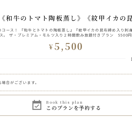
0円】《和牛のトマト陶板蒸し》《紋甲イカの
のコース！ 『和牛とトマトの陶板蒸し』『紋甲イカの昆布締め入り刺
ス。 ザ・プレミアム・モルツ入り２時間飲み放題付きプラン 5500
5,500
¥
る場合がございます。
バイスサワー、シークワーサーサワー
book this plan
このプランを予約する
ンジャーハイボール、ペプシハイボール