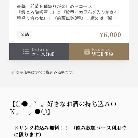
豪華！前菜８種盛りが楽しめるコース！
『鰻とろ陶板蒸し』と『紋甲イカ昆布〆入り刺身4
種盛り合わせ』！『前菜皿鉢8種』、締めは『鯛め
し茶漬け』と最後まで楽しめるコース
ザ・プレミアム・モルツ入り２時間飲み放題付きプ
¥6,000
12品
ラン。よろしければ当日『釣り魚』や『地魚』、魚
盛の逸品料理も別途ご注文くださいませ。
details
reserve
コース詳細
WEB予約
表示価格はすべて税込み価格です。
【○●。゜。好きなお酒の持ち込みＯ
Ｋ。゜。●○】
ドリンク持込み無料！！ （飲み放題コース利用時
に限ります）