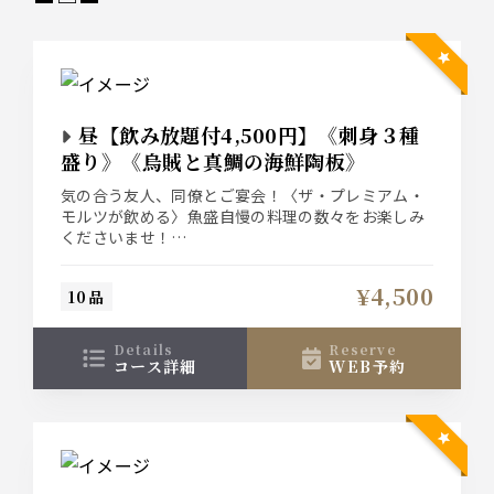
昼【飲み放題付4,500円】《刺身３種
盛り》《烏賊と真鯛の海鮮陶板》
気の合う友人、同僚とご宴会！〈ザ・プレミアム・
モルツが飲める〉魚盛自慢の料理の数々をお楽しみ
くださいませ！
暑い日にピッタリの塩ベースでさっぱりな味わいの
烏賊と真鯛の陶板蒸しにしました。『前菜皿鉢5
¥4,500
10品
種』『刺身３種盛り合わせ』も楽しめるコースで
す。2時間飲み放題付きプラン4500円
details
reserve
コース詳細
WEB予約