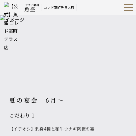
サカナ酒場
コレド室町テラス店
魚盛
Open
Navig
ation
Menu
夏の宴会 6月～
こだわり１
【イチオシ】刺身4種と和牛ウナギ陶板の宴