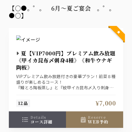
【○●。゜。 6月～夏ご宴会 。゜。
●○】
夏【VIP7000円】プレミアム飲み放題
《甲イカ昆布〆刺身4種》《和牛ウナギ
陶板》
VIPプレミアム飲み放題付きの豪華プラン！前菜８種
盛りが楽しめるコース！
『鰻とろ陶板蒸し』と『紋甲イカ昆布〆入り刺身4
種盛り合わせ』！『前菜皿鉢8種』、締めは『鯛め
し茶漬け』と最後まで楽しめるコース。ザ・プレミ
¥7,000
12品
アム・モルツと地酒6種堪能２時間飲み放題付きプ
ラン。
details
reserve
コース詳細
WEB予約