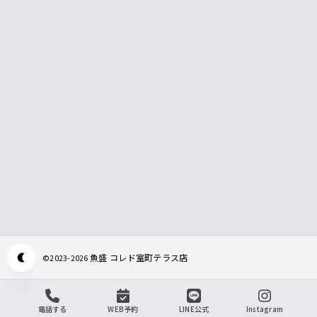
魚盛 コレド室町テラス店
©
2023-2026
Appearance mode switch
電話する
WEB予約
LINE公式
Instagram