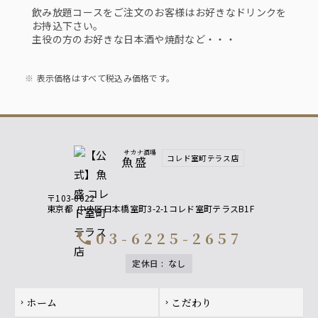
飲み放題コースをご注文のお客様はお好きなドリンクを
お持込下さい。
主役の方のお好きな日本酒や焼酎など・・・
表示価格はすべて税込み価格です。
サカナ酒場
コレド室町テラス店
魚盛
〒103-0022
東京都
中央区日本橋室町3-2-1コレド室町テラスB1F
03-6225-2657
call
定休日
:
なし
Footer navigation
ホーム
こだわり
chevron_right
chevron_right