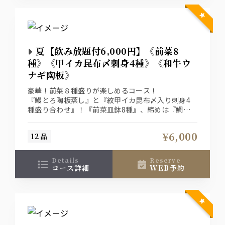
夏【飲み放題付6,000円】《前菜8
種》《甲イカ昆布〆刺身4種》《和牛ウ
ナギ陶板》
豪華！前菜８種盛りが楽しめるコース！
『鰻とろ陶板蒸し』と『紋甲イカ昆布〆入り刺身4
種盛り合わせ』！『前菜皿鉢8種』、締めは『鯛め
し茶漬け』と最後まで楽しめるコース
ザ・プレミアム・モルツ入り２時間飲み放題付きプ
¥6,000
12品
ラン。よろしければ当日『釣り魚』や『地魚』、魚
盛の逸品料理も別途ご注文くださいませ。
details
reserve
コース詳細
WEB予約