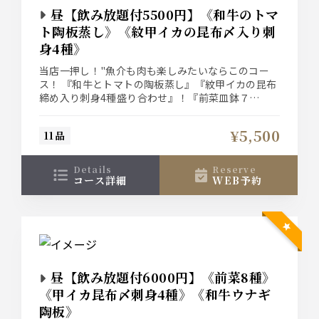
昼【飲み放題付5500円】《和牛のトマ
ト陶板蒸し》《紋甲イカの昆布〆入り刺
身4種》
当店一押し！"魚介も肉も楽しみたいならこのコー
ス！ 『和牛とトマトの陶板蒸し』『紋甲イカの昆布
締め入り刺身4種盛り合わせ』！『前菜皿鉢７
種』、締めは『鯛めし茶漬け』と最後まで楽しめる
コース。 ザ・プレミアム・モルツ入り２時間飲み放
¥5,500
11品
題付きプラン 5500円（税込）
details
reserve
コース詳細
WEB予約
昼【飲み放題付6000円】《前菜8種》
《甲イカ昆布〆刺身4種》《和牛ウナギ
陶板》