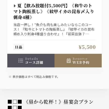
夏【飲み放題付5,500円】《和牛のト
マト陶板蒸し》《紋甲イカの昆布〆入り
刺身4種》
当店一押し！"魚介も肉も楽しみたいならこのコー
ス！ 『和牛とトマトの陶板蒸し』『紋甲イカの昆布
締め入り刺身4種盛り合わせ』！『前菜皿鉢７
種』、締めは『鯛めし茶漬け』と最後まで楽しめる
コース。 ザ・プレミアム・モルツ入り２時間飲み放
¥5,500
11品
題付きプラン 5,500円（税込）
details
reserve
コース詳細
WEB予約
表示価格はすべて税込み価格です。
■□■ 《昼から乾杯！》昼宴会プラン
■□■