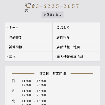
03-6225-2657
call
定休日
:
なし
Footer navigation
ホーム
こだわり
chevron_right
chevron_right
お品書き
店内紹介
chevron_right
chevron_right
新着情報
店舗情報・地図
chevron_right
chevron_right
写真
個人情報保護方針
chevron_right
chevron_right
営業日・営業時間
日
:
11
:
00
~
15
:
00
17
:
00
~
23
:
00
月
:
11
:
00
~
15
:
00
17
:
00
~
23
:
00
火
:
11
:
00
~
15
:
00