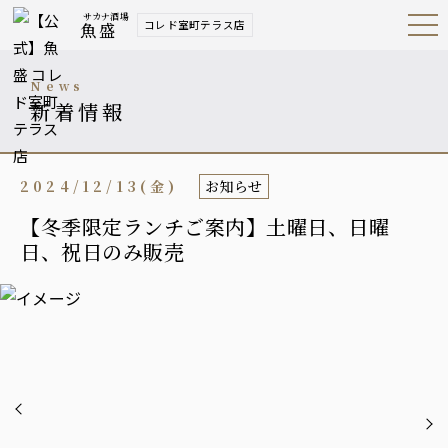
サカナ酒場
コレド室町テラス店
魚盛
Open
Navig
ation
Menu
news
新着情報
2024/12/13(金)
お知らせ
【冬季限定ランチご案内】土曜日、日曜
日、祝日のみ販売