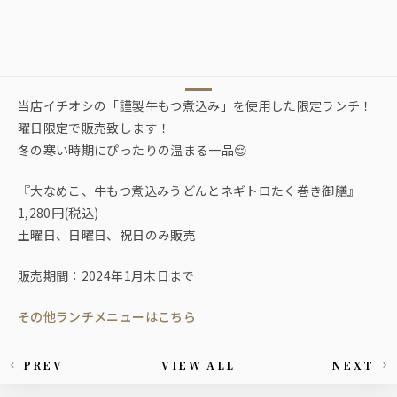
当店イチオシの「謹製牛もつ煮込み」を使用した限定ランチ！
曜日限定で販売致します！
冬の寒い時期にぴったりの温まる一品😌
『大なめこ、牛もつ煮込みうどんとネギトロたく巻き御膳』
1,280円(税込)
土曜日、日曜日、祝日のみ販売
販売期間：2024年1月末日まで
その他ランチメニューはこちら
PREV
VIEW ALL
NEXT
This article's paging