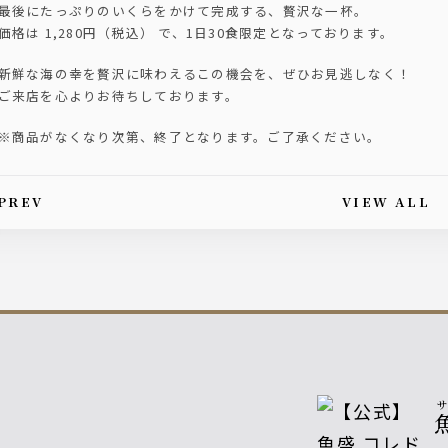
最後にたっぷりのいくらをかけて完成する、贅沢な一杯。
価格は 1,280円（税込） で、1日30食限定となっております。
新鮮な海の幸を贅沢に味わえるこの機会を、ぜひお見逃しなく！
ご来店を心よりお待ちしております。
※商品がなくなり次第、終了となります。ご了承ください。
PREV
VIEW ALL
is article's paging