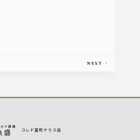
NEXT
サカナ酒場
コレド室町テラス店
魚盛