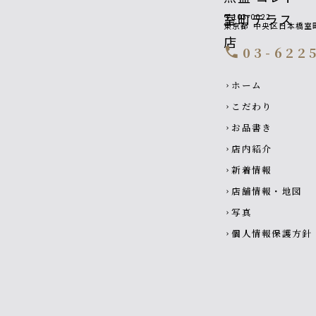
〒103-0022
東京都
中央区日本橋室町
03-622
call
Footer navigati
ホーム
chevron_right
こだわり
chevron_right
お品書き
chevron_right
店内紹介
chevron_right
新着情報
chevron_right
店舗情報・地図
chevron_right
写真
chevron_right
個人情報保護方針
chevron_right