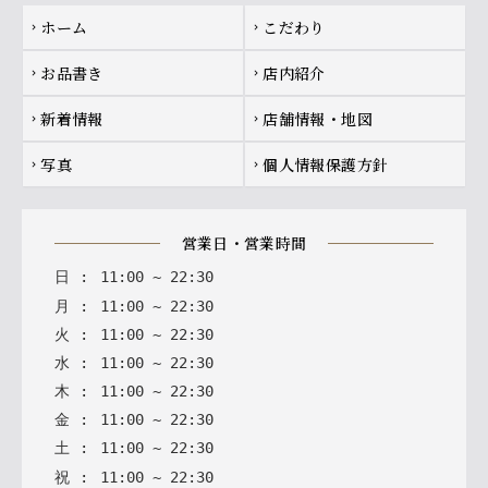
Footer navigation
ホーム
こだわり
chevron_right
chevron_right
お品書き
店内紹介
chevron_right
chevron_right
新着情報
店舗情報・地図
chevron_right
chevron_right
写真
個人情報保護方針
chevron_right
chevron_right
営業日・営業時間
日
:
11
:
00
~
22
:
30
月
:
11
:
00
~
22
:
30
火
:
11
:
00
~
22
:
30
水
:
11
:
00
~
22
:
30
木
:
11
:
00
~
22
:
30
金
:
11
:
00
~
22
:
30
土
:
11
:
00
~
22
:
30
祝
:
11
:
00
~
22
:
30