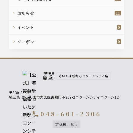
お知らせ
11
イベント
0
クーポン
0
海鮮食堂
さいたま新都心コクーンシティ店
魚盛
〒330-9559
埼玉県
さいたま市大宮区吉敷町4-267-2コクーンシティコクーン12F
048-601-2306
call
定休日
:
なし