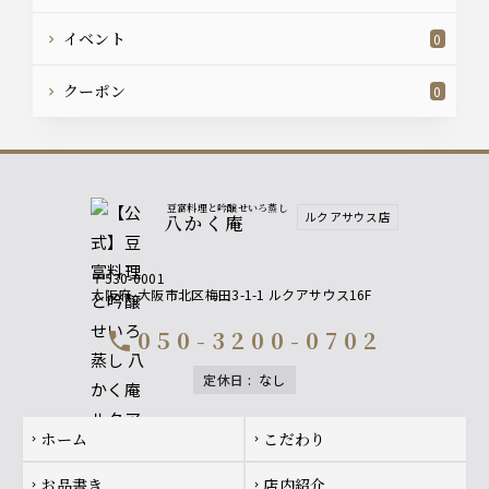
イベント
0
クーポン
0
豆富料理と吟醸せいろ蒸し
ルクアサウス店
八かく庵
〒530-0001
大阪府
大阪市北区梅田3-1-1 ルクアサウス16F
050-3200-0702
call
定休日
:
なし
Footer navigation
ホーム
こだわり
chevron_right
chevron_right
お品書き
店内紹介
chevron_right
chevron_right