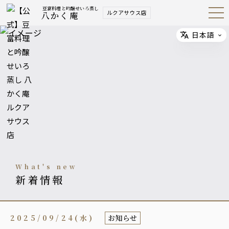
豆富料理と吟醸せいろ蒸し
ルクアサウス店
八かく庵
Open
Navig
ation
Menu
日本語
Select
what's new
新着情報
2025/09/24(水)
お知らせ