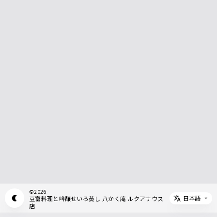
©
2026
日本語
豆富料理と吟醸せいろ蒸し 八かく庵 ルクアサウス
Appearance mode switch
Select 
店