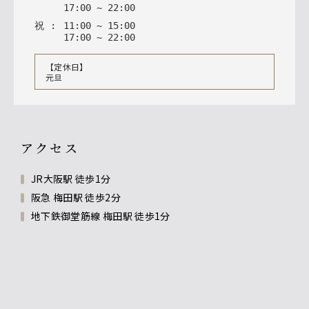
17
:
00
~
22
:
00
祝
:
11
:
00
~
15
:
00
17
:
00
~
22
:
00
【定休日】
元旦
アクセス
JR大阪駅 徒歩1分
阪急 梅田駅 徒歩2分
地下鉄御堂筋線 梅田駅 徒歩1分