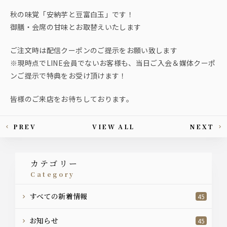
秋の味覚「安納芋と豆富白玉」です！
御膳・会席の甘味とお取替えいたします
ご注文時は配信クーポンのご提示をお願い致します
※現時点でLINE会員でないお客様も、当日ご入会＆媒体クーポ
ンご提示で特典をお受け頂けます！
皆様のご来店をお待ちしております。
PREV
VIEW ALL
NEXT
This article's paging
カテゴリー
category
すべての新着情報
45
お知らせ
45