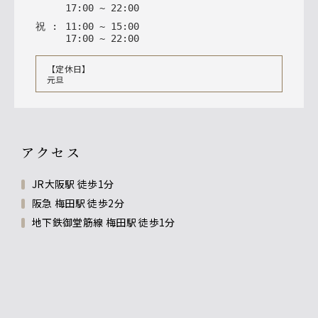
17
:
00
~
22
:
00
祝
:
11
:
00
~
15
:
00
17
:
00
~
22
:
00
【定休日】
元旦
アクセス
JR大阪駅 徒歩1分
阪急 梅田駅 徒歩2分
地下鉄御堂筋線 梅田駅 徒歩1分