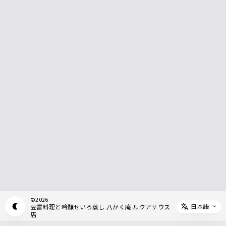
©
2026
日本語
豆富料理と吟醸せいろ蒸し 八かく庵 ルクアサウス
Appearance mode switch
Select 
店