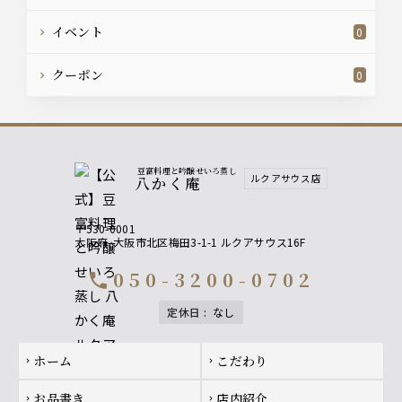
イベント
0
クーポン
0
豆富料理と吟醸せいろ蒸し
ルクアサウス店
八かく庵
〒530-0001
大阪府
大阪市北区梅田3-1-1 ルクアサウス16F
050-3200-0702
call
定休日
:
なし
Footer navigation
ホーム
こだわり
chevron_right
chevron_right
お品書き
店内紹介
chevron_right
chevron_right