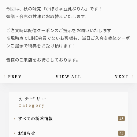
今回は、秋の味覚『かぼちゃ豆乳ぷりん』です！
御膳・会席の甘味とお取替えいたします。
ご注文時は配信クーポンのご提示をお願いいたします
※現時点でLINE会員でないお客様も、当日ご入会＆媒体クーポ
ンご提示で特典をお受け頂けます！
皆様のご来店をお待ちしております。
PREV
VIEW ALL
NEXT
This article's paging
カテゴリー
category
すべての新着情報
45
お知らせ
45