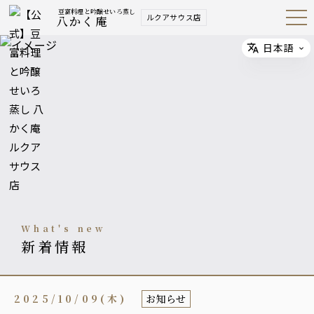
豆富料理と吟醸せいろ蒸し
ルクアサウス店
八かく庵
Open
Navig
ation
Menu
日本語
Select
what's new
新着情報
2025/10/09(木)
お知らせ