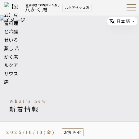
豆富料理と吟醸せいろ蒸し
ルクアサウス店
八かく庵
Open
Navig
ation
Menu
日本語
Select
what's new
新着情報
2025/10/10(金)
お知らせ