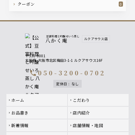
クーポン
0
豆富料理と吟醸せいろ蒸し
ルクアサウス店
八かく庵
〒530-0001
大阪府
大阪市北区梅田3-1-1 ルクアサウス16F
050-3200-0702
call
定休日
:
なし
Footer navigation
ホーム
こだわり
chevron_right
chevron_right
お品書き
店内紹介
chevron_right
chevron_right
新着情報
店舗情報・地図
chevron_right
chevron_right