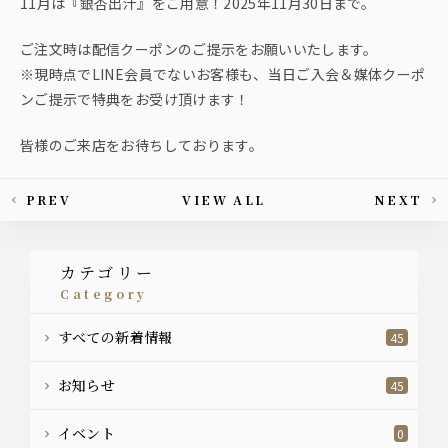
11月は『銀杏出汁』をご用意！2025年11月30日まで。
ご注文時は配信クーポンのご提示をお願いいたします。
※現時点でLINE会員でないお客様も、当日ご入会＆媒体クーポ
ンご提示で特典をお受け頂けます！
皆様のご来店をお待ちしております。
PREV
VIEW ALL
NEXT
This article's paging
カテゴリー
category
すべての新着情報
45
お知らせ
45
イベント
0