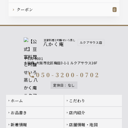
クーポン
0
豆富料理と吟醸せいろ蒸し
ルクアサウス店
八かく庵
〒530-0001
大阪府
大阪市北区梅田3-1-1 ルクアサウス16F
050-3200-0702
call
定休日
:
なし
Footer navigation
ホーム
こだわり
chevron_right
chevron_right
お品書き
店内紹介
chevron_right
chevron_right
新着情報
店舗情報・地図
chevron_right
chevron_right