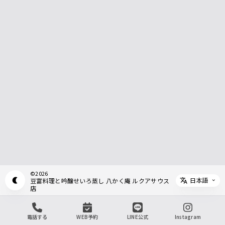
©
2026
日本語
豆富料理と吟醸せいろ蒸し 八かく庵 ルクアサウス
Appearance mode switch
Select 
店
電話する
WEB予約
LINE公式
Instagram