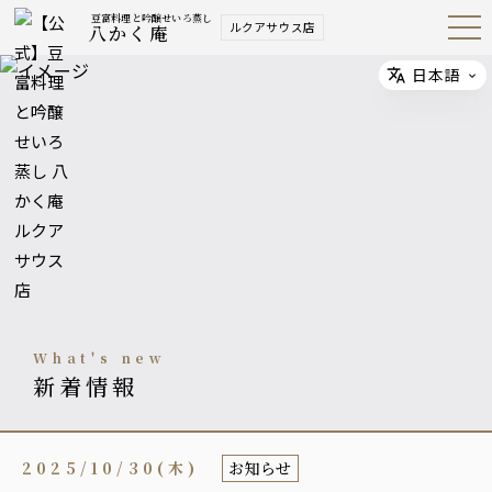
豆富料理と吟醸せいろ蒸し
ルクアサウス店
八かく庵
Open
Navig
ation
Menu
日本語
Select
what's new
新着情報
2025/10/30(木)
お知らせ