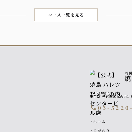
コース一覧を見る
特
焼
〒100-0005
東京都
千代田区丸の内1-6
03-5220
call
Footer navigatio
ホーム
chevron_right
こだわり
chevron_right