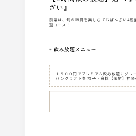
ざい』
前菜は、旬の味覚を楽しむ『おばんざい4種
選コース！
飲み放題メニュー
サントリー【ビール】
サントリー ザ・プレミアム・モルツ生中
＋５００円でプレミアム飲み放題にグレ
サントリー ザ・プレミアム・モルツ生ピ
パンクラフト奏 柚子・白桃【焼酎】神
ノンアルコールビール『サントリー オー
サントリー【ハイボール】
ジムビームハイボール
サントリー【ウイスキー】
ジムビーム