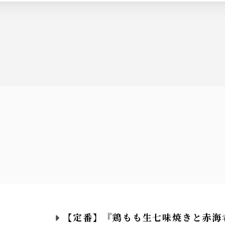
、すだちサワー、抹茶ハイ、ウーロンハイ
レンジ
レンジ
・熱燗】
【定番】『鶏もも生七味焼きと赤海