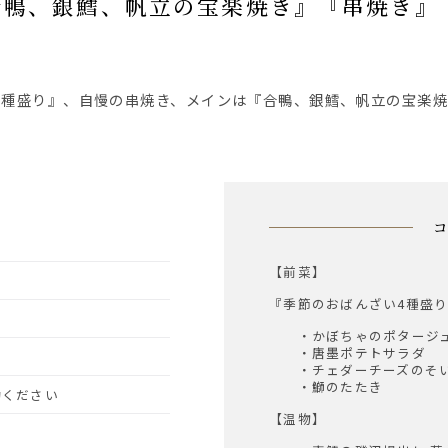
【前菜】
『季節のおばんざい4種盛
・かぼちゃのポタージ
・唐墨ポテトサラダ
・チェダーチーズのそい
・鰤のたたき
予約ください
【温物】