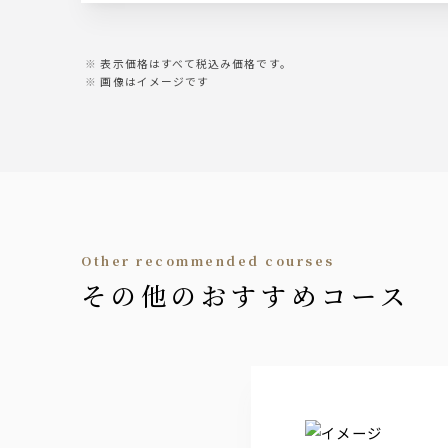
サワー
こだわり酒場の檸檬サワー、バイスサワー
表示価格はすべて税込み価格です。
画像はイメージです
カクテル
翠ジンソーダ
カシスソーダ、カシスウーロン、カシスオ
ピーチソーダ、ピーチウーロン、ピーチオ
日本酒
聖泉 からくち（千葉県 和蔵酒造）【冷酒
other recommended courses
焼酎
その他のおすすめコース
サントリー 本格焼酎 大隅【芋】
サントリー 本格焼酎 大隅【麦】
ワイン
カルロロッシ【赤・白】
梅酒