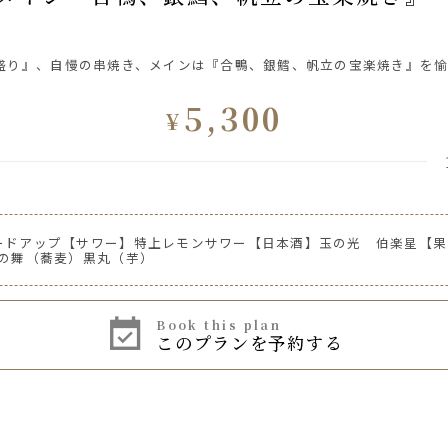
盛り』、自慢の串焼き、メインは『合鴨、銀鱈、帆立の宝楽焼き』を愉
5,300
¥
ードアップ【サワー】特上レモンサワー【日本酒】玉の光 伯楽星【果
ッチャー
楽の舞（蕎麦）黒丸（芋）
ルフリー』
book this plan
このプランを予約する