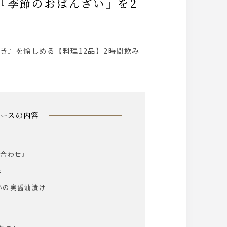
コースの内容
り合わせ』
ュ
の実醤油漬け