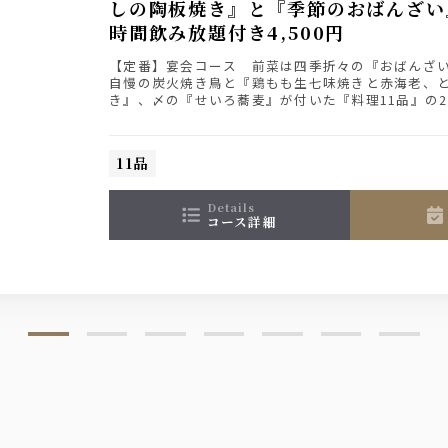
しの陶板焼き』と『季節のおばんざい
時間飲み放題付き4,500円
【定番】宴会コース 前菜は四季折々の『おばんざい
自慢の炭火焼き鳥と『鶏もも生七味焼きと赤海老、
き』、〆の『せいろ蕎麦』が付いた『料理11品』の
コース！
11品
ドアップ♪
details
、ジャパンクラフト奏 柚子・白桃
コース詳細
）
放題にグレードアップできます！