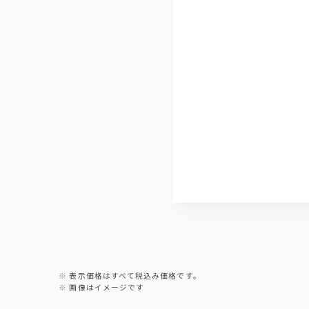
紀州の南高梅酒
ソフトドリンク
烏龍茶【冷・温】、オレンジジュース
ジンジャーエール、ペプシコーラ
＋５００円でプレミアム飲み放題に♪
＋５００円でプレミアム飲み放題にグレー
【果実酒】 山崎蒸留所 蔵樽仕上げ梅酒
【焼酎】 神楽の舞（蕎麦）、 黒丸（芋
【サワー】特上レモンサワー を含む飲み
【プレミアム飲み放題】果実酒
山崎蒸留所 蔵樽仕上げ梅酒
ジャパンクラフト奏 柚子
ジャパンクラフト奏 白桃
表示価格はすべて税込み価格です。
【プレミアム飲み放題】焼酎
画像はイメージです
神楽の舞（蕎麦）、黒丸（芋）