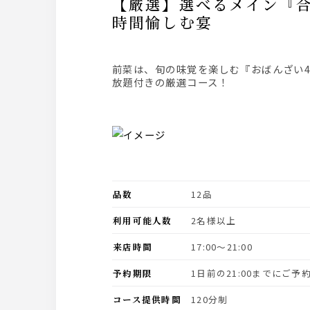
【厳選】選べるメイン『合鴨、銀鱈、帆立の宝楽焼き』『串焼き』『季節のおばんざい』を2
時間愉しむ宴
前菜は、旬の味覚を楽しむ『おばんざい4種盛り』、自慢の串焼き、メインは『合鴨、銀鱈、帆立の宝楽焼き』を愉しめる【料理12品】2時間飲み
放題付きの厳選コース！
品数
12品
利用可能人数
2名様以上
来店時間
17:00〜21:00
予約期限
1日前の21:00までにご
コース提供時間
120分制