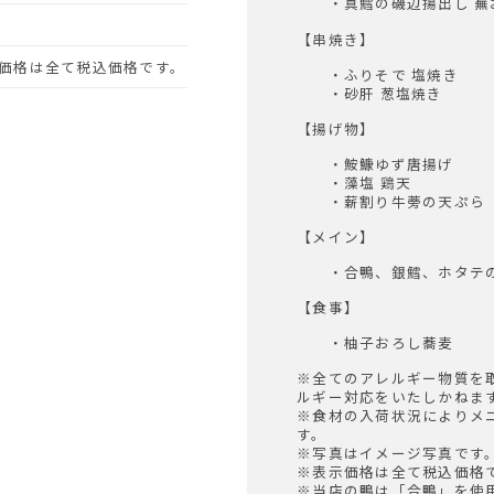
・真鱈の磯辺揚出し 蕪
【串焼き】
示価格は全て税込価格です。
・ふりそで 塩焼き
・砂肝 葱塩焼き
【揚げ物】
・鮟鱇ゆず唐揚げ
・藻塩 鶏天
・薪割り牛蒡の天ぷら
【メイン】
・合鴨、銀鱈、ホタテの
【食事】
・柚子おろし蕎麦
※全てのアレルギー物質を
ルギー対応をいたしかねま
※食材の入荷状況によりメ
す。
※写真はイメージ写真です
※表示価格は全て税込価格
※当店の鴨は「合鴨」を使