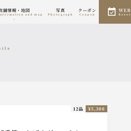
店舗情報・地図
写真
クーポン
WE
 information and map
photograph
coupon
rese
ails
細
12品
¥5,300