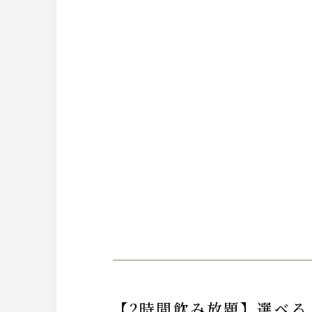
【2時間飲み放題】選べるメイン『合鴨、銀鱈、帆立の宝楽焼き』『串焼き』『季節のおばん