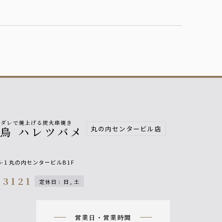
製ダレで焼上げる炭火串焼き
丸の内センタービル店
鳥 ハレツバメ
-1 丸の内センタービルB1F
-3121
定休日
:
日, 土
n
営業日・営業時間